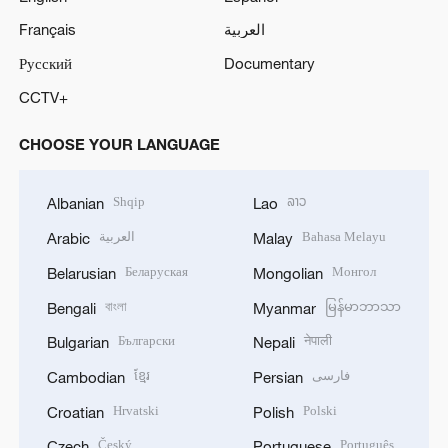
Français
العربية
Русский
Documentary
CCTV+
CHOOSE YOUR LANGUAGE
Shqip
ລາວ
Albanian
Lao
العربية
Bahasa Melayu
Arabic
Malay
Беларуская
Монгол
Belarusian
Mongolian
বাংলা
မြန်မာဘာသာ
Bengali
Myanmar
Български
नेपाली
Bulgarian
Nepali
ខ្មែរ
فارسی
Cambodian
Persian
Hrvatski
Polski
Croatian
Polish
Český
Português
Czech
Portuguese