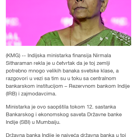
(KMG) -- Indijska ministarka finansija Nirmala
Sitharaman rekla je u četvrtak da je toj zemlji
potrebno mnogo velikih banaka svetske klase, a
razgovori u vezi sa tim su u toku sa centralnom
bankarskom institucijom – Rezervnom bankom Indije
(IRB) i zajmodavcima.
Ministarka je ovo saopštila tokom 12. sastanka
Bankarskog i ekonomskog saveta Državne banke
Indije (SBI) u Mumbaiju.
Državna banka Indije je najveća državna banka u toj