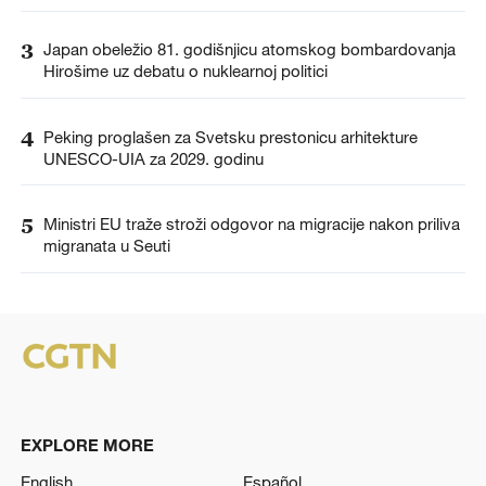
3
Japan obeležio 81. godišnjicu atomskog bombardovanja
Hirošime uz debatu o nuklearnoj politici
4
Peking proglašen za Svetsku prestonicu arhitekture
UNESCO-UIA za 2029. godinu
5
Ministri EU traže stroži odgovor na migracije nakon priliva
migranata u Seuti
EXPLORE MORE
English
Español