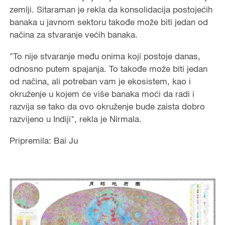
zemlji. Sitaraman je rekla da konsolidacija postojećih
banaka u javnom sektoru takođe može biti jedan od
načina za stvaranje većih banaka.
"To nije stvaranje među onima koji postoje danas,
odnosno putem spajanja. To takođe može biti jedan
od načina, ali potreban vam je ekosistem, kao i
okruženje u kojem će više banaka moći da radi i
razvija se tako da ovo okruženje bude zaista dobro
razvijeno u Indiji", rekla je Nirmala.
Pripremila: Bai Ju