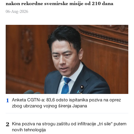
nakon rekordne svemirske misije od 210 dana
06-Aug-2026
1
Anketa CGTN-a: 83,6 odsto ispitanika poziva na oprez
zbog ubrzanog vojnog širenja Japana
2
Kina poziva na strogu zaštitu od infiltracije „tri sile“ putem
novih tehnologija