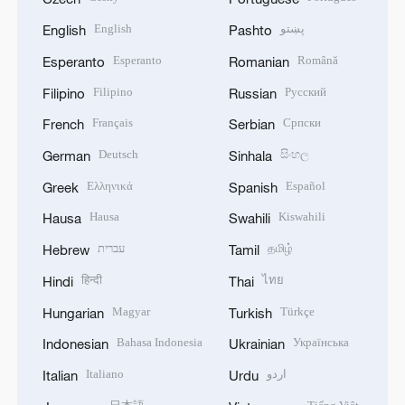
English
پښتو
English
Pashto
Esperanto
Română
Esperanto
Romanian
Filipino
Русский
Filipino
Russian
Français
Српски
French
Serbian
Deutsch
සිංහල
German
Sinhala
Ελληνικά
Español
Greek
Spanish
Hausa
Kiswahili
Hausa
Swahili
עברית
தமிழ்
Hebrew
Tamil
हिन्दी
ไทย
Hindi
Thai
Magyar
Türkçe
Hungarian
Turkish
Bahasa Indonesia
Українська
Indonesian
Ukrainian
Italiano
اردو
Italian
Urdu