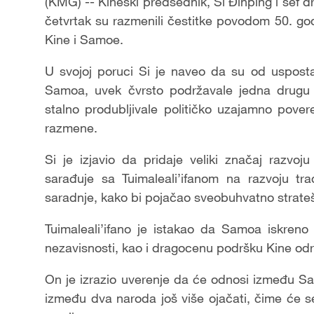
(KMG) -- Kineski predsednik, Si Đinping i šef d
četvrtak su razmenili čestitke povodom 50. go
Kine i Samoe.
U svojoj poruci Si je naveo da su od usposta
Samoa, uvek čvrsto podržavale jedna drugu u
stalno produbljivale političko uzajamno povere
razmene.
Si je izjavio da pridaje veliki značaj razv
sarađuje sa Tuimaleali’ifanom na razvoju trad
saradnje, kako bi pojačao sveobuhvatno strate
Tuimaleali’ifano je istakao da Samoa iskreno
nezavisnosti, kao i dragocenu podršku Kine o
On je izrazio uverenje da će odnosi između Sam
između dva naroda još više ojačati, čime će s