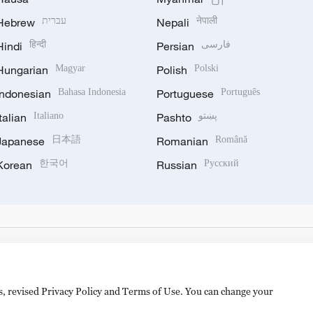
Hebrew
עברית
Nepali
नेपाली
Hindi
हिन्दी
Persian
فارسی
Hungarian
Magyar
Polish
Polski
Indonesian
Bahasa Indonesia
Portuguese
Português
Italian
Italiano
Pashto
پښتو
Japanese
日本語
Romanian
Română
Korean
한국어
Russian
Русский
es, revised Privacy Policy and Terms of Use. You can change your