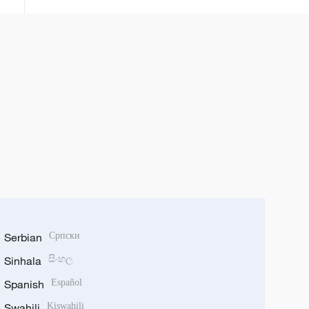
Serbian
Српски
Sinhala
සිංහල
Spanish
Español
Swahili
Kiswahili