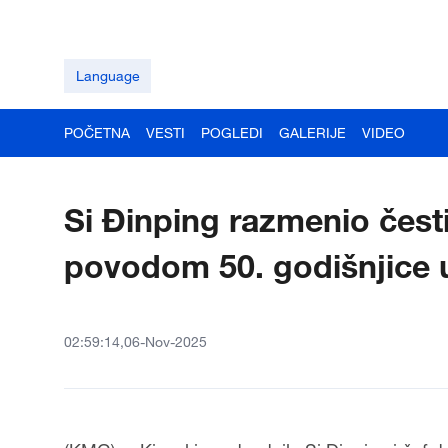
Language
POČETNA
VESTI
POGLEDI
GALERIJE
VIDEO
Si Đinping razmenio čest
povodom 50. godišnjice 
02:59:14,06-Nov-2025