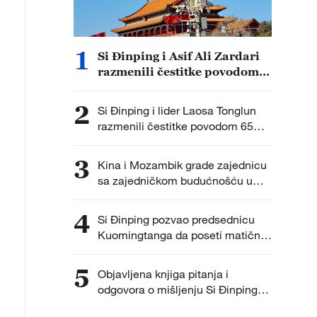
1
Si Đinping i Asif Ali Zardari
razmenili čestitke povodom
75. godišnjice diplomatskih
odnosa Kine i Pakistana
2
Si Đinping i lider Laosa Tonglun
razmenili čestitke povodom 65
godina diplomatskih odnosa
3
Kina i Mozambik grade zajednicu
sa zajedničkom budućnošću u
novoj eri
4
Si Đinping pozvao predsednicu
Kuomingtanga da poseti matični
deo Kine
5
Objavljena knjiga pitanja i
odgovora o mišljenju Si Đinpinga
na ekonomiju