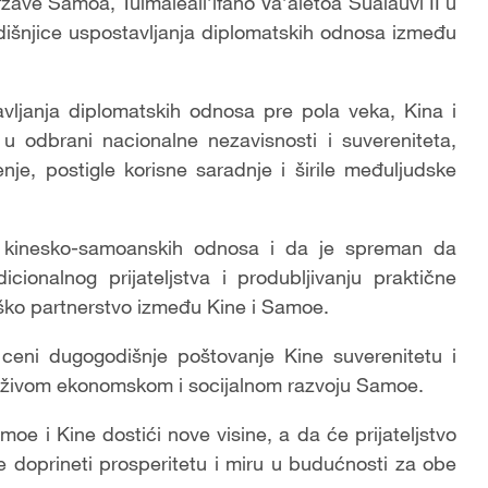
ržave Samoa, Tuimaleali’ifano Va’aletoa Sualauvi II u
dišnjice uspostavljanja diplomatskih odnosa između
vljanja diplomatskih odnosa pre pola veka, Kina i
 odbrani nacionalne nezavisnosti i suvereniteta,
nje, postigle korisne saradnje i širile međuljudske
oju kinesko-samoanskih odnosa i da je spreman da
icionalnog prijateljstva i produbljivanju praktične
ško partnerstvo između Kine i Samoe.
 ceni dugogodišnje poštovanje Kine suverenitetu i
drživom ekonomskom i socijalnom razvoju Samoe.
oe i Kine dostići nove visine, a da će prijateljstvo
e doprineti prosperitetu i miru u budućnosti za obe