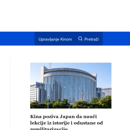
Upravljanje Kinom
Pretraži
Kina poziva Japan da nauči
lekcije iz istorije i odustane od
remilitarizacije