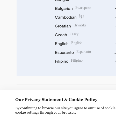
Bulgarian
Български
Cambodian
ខ្មែរ
Croatian
Hrvatski
Czech
Český
English
English
Esperanto
Esperanto
Filipino
Filipino
DOWNLOAD OUR APP
Our Privacy Statement & Cookie Policy
By continuing to browse our site you agree to our use of cooki
cookie settings through your browser.