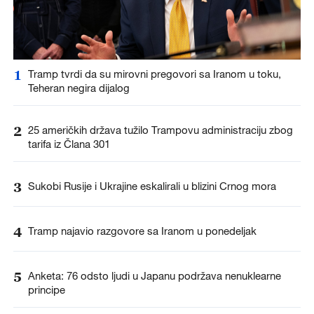
1
Tramp tvrdi da su mirovni pregovori sa Iranom u toku,
Teheran negira dijalog
2
25 američkih država tužilo Trampovu administraciju zbog
tarifa iz Člana 301
3
Sukobi Rusije i Ukrajine eskalirali u blizini Crnog mora
4
Tramp najavio razgovore sa Iranom u ponedeljak
5
Anketa: 76 odsto ljudi u Japanu podržava nenuklearne
principe