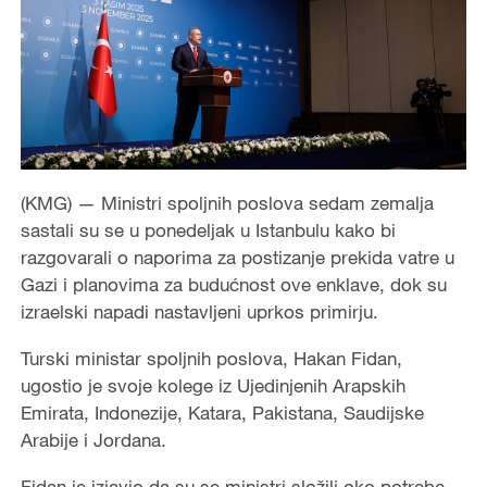
(KMG) — Ministri spoljnih poslova sedam zemalja
sastali su se u ponedeljak u Istanbulu kako bi
razgovarali o naporima za postizanje prekida vatre u
Gazi i planovima za budućnost ove enklave, dok su
izraelski napadi nastavljeni uprkos primirju.
Turski ministar spoljnih poslova, Hakan Fidan,
ugostio je svoje kolege iz Ujedinjenih Arapskih
Emirata, Indonezije, Katara, Pakistana, Saudijske
Arabije i Jordana.
Fidan je izjavio da su se ministri složili oko potrebe