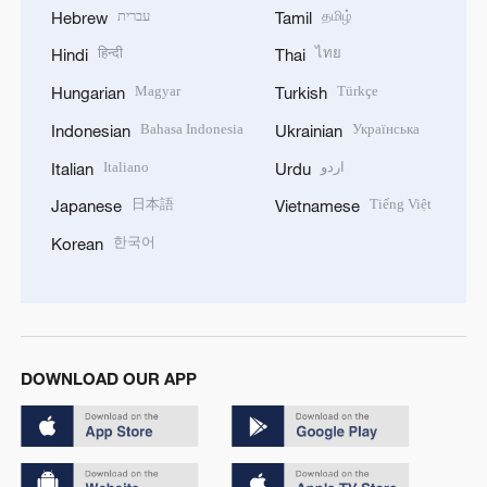
עברית
தமிழ்
Hebrew
Tamil
हिन्दी
ไทย
Hindi
Thai
Magyar
Türkçe
Hungarian
Turkish
Bahasa Indonesia
Українська
Indonesian
Ukrainian
Italiano
اردو
Italian
Urdu
日本語
Tiếng Việt
Japanese
Vietnamese
한국어
Korean
DOWNLOAD OUR APP