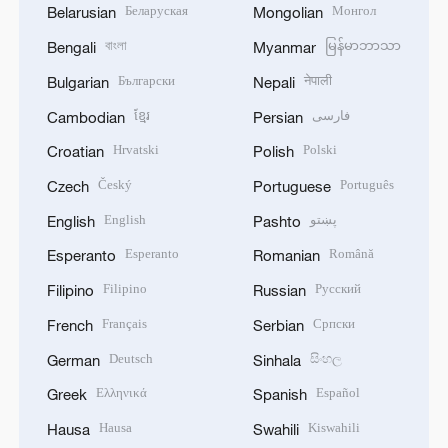
Беларуская
Монгол
Belarusian
Mongolian
বাংলা
မြန်မာဘာသာ
Bengali
Myanmar
Български
नेपाली
Bulgarian
Nepali
ខ្មែរ
فارسی
Cambodian
Persian
Hrvatski
Polski
Croatian
Polish
Český
Português
Czech
Portuguese
English
پښتو
English
Pashto
Esperanto
Română
Esperanto
Romanian
Filipino
Русский
Filipino
Russian
Français
Српски
French
Serbian
Deutsch
සිංහල
German
Sinhala
Ελληνικά
Español
Greek
Spanish
Hausa
Kiswahili
Hausa
Swahili