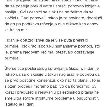
da se poštuje prekid vatre i spreči ponovno izbijanje
nasilja. „Svi učesnici se slažu da ne želimo da se
zločini u Gazi ponove“, rekao je za novinare, dodajući
da grupa podržava rešenje o dve države kao osnov
za trajan mir.
Fidan je optužio Izrael da je više puta prekršio
primirje i blokirao isporuku humanitarne pomoći, što
je, prema njegovim rečima, otežavalo održavanje
primirja.
Što se tiče posleratnog upravljanja Gazom, Fidan je
rekao da su diskusije u toku i naglasio je potrebu da
se prvo postigne konsenzus oko nacrta plana. „To je
složen proces i moramo pažljivo da koračamo. Svi
koraci preduzeti u rešavanju palestinskog pitanja ne
smeju da stvore strukturne probleme u budućnosti“,
istakao je Fidan.