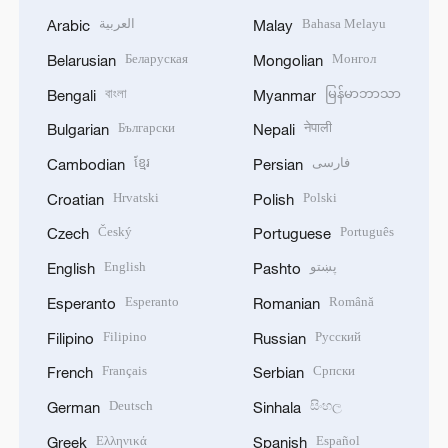
العربية
Bahasa Melayu
Arabic
Malay
Беларуская
Монгол
Belarusian
Mongolian
বাংলা
မြန်မာဘာသာ
Bengali
Myanmar
Български
नेपाली
Bulgarian
Nepali
ខ្មែរ
فارسی
Cambodian
Persian
Hrvatski
Polski
Croatian
Polish
Český
Português
Czech
Portuguese
English
پښتو
English
Pashto
Esperanto
Română
Esperanto
Romanian
Filipino
Русский
Filipino
Russian
Français
Српски
French
Serbian
Deutsch
සිංහල
German
Sinhala
Ελληνικά
Español
Greek
Spanish