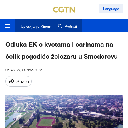
Language
Upravljanje Kinom
Pretraži
Odluka EK o kvotama i carinama na
čelik pogodiće železaru u Smederevu
06:43:38,03-Nov-2025
Share