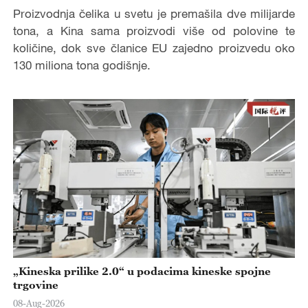
Proizvodnja čelika u svetu je premašila dve milijarde
tona, a Kina sama proizvodi više od polovine te
količine, dok sve članice EU zajedno proizvedu oko
130 miliona tona godišnje.
„Kineska prilike 2.0“ u podacima kineske spojne
trgovine
08-Aug-2026