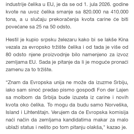
industrije čelika u EU, je da se od 1. jula 2026. godine
kvote na uvoz čelika smanje sa 820.000 na 410.000
tona, a u slučaju prekoračenja kvota carine će biti
povećane sa 25 na 50 odsto.
Hestil je kupio srpsku železaru kako bi se lakše Kina
vezala za evropsko tržište čelika i od tada je više od
80 odsto njene proizvodnje bilo namenjeno za izvoz
zemljama EU. Sada je pitanje da li je moguće pronaći
zamenu za to tržište.
“Znam da Evropska unija ne može da izuzme Srbiju,
iako sam sinoć predao pismo gospođi Fon der Lajen
sa molbom da Srbija bude izuzeta iz carine i novih
kvota oko čelika. To mogu da budu samo Norveška,
Island i Lihtenštajn. Verujem da će Evropska komisija
naći način da zemljama kandidatima makar za malo
ublaži status i nešto po tom pitanju olakša," kazao je.