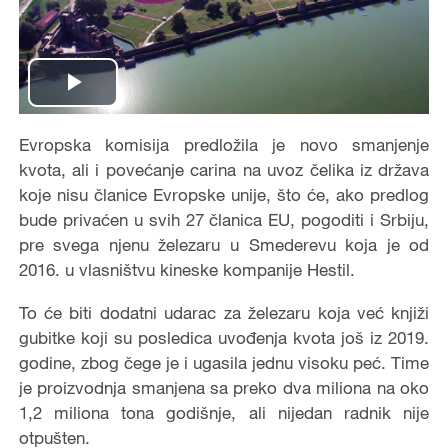
Play
Video
Evropska komisija predložila je novo smanjenje
kvota, ali i povećanje carina na uvoz čelika iz država
koje nisu članice Evropske unije, što će, ako predlog
bude privaćen u svih 27 članica EU, pogoditi i Srbiju,
pre svega njenu železaru u Smederevu koja je od
2016. u vlasništvu kineske kompanije Hestil.
To će biti dodatni udarac za železaru koja već knjiži
gubitke koji su posledica uvođenja kvota još iz 2019.
godine, zbog čege je i ugasila jednu visoku peć. Time
je proizvodnja smanjena sa preko dva miliona na oko
1,2 miliona tona godišnje, ali nijedan radnik nije
otpušten.