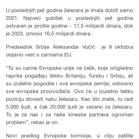
U poslednjih pet godina železara je imala dobiti samo
2021. Najveći gubitak u poslednjih pet godina
ostvaren je prošle godine - 17,5 milijardi dinara, dok
je 2023. iznosio 16,5 milijardi dinara.
Predsednik Srbije Aleksandar Vučić je 9 oktobra
objavio vest o carinama EU.
“To su carine Evropske unije na čelik, koje očigledno
najviše pogađaju Veliku Britaniju, Tursku i Srbiju, ali
su izutetno pogodile i sve evropske zemlje, odnosno
sve evropske proizvođače. Ovo će u izuzetno tešku
poziciju dovesti našu železaru. Kao što znate, tu radi
5.000 ljudi, a čak 20.000 ljudi je vezano za železaru.
To je za nas i za naše kineske partnere ogroman
problem”, rekao je on.
Novi predlog Evropske komisije, u cilju zaštite