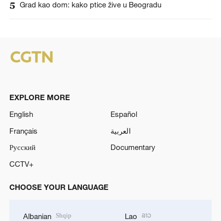
5
Grad kao dom: kako ptice žive u Beogradu
EXPLORE MORE
English
Español
Français
العربية
Русский
Documentary
CCTV+
CHOOSE YOUR LANGUAGE
Shqip
ລາວ
Albanian
Lao