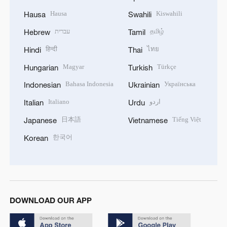
Hausa
Kiswahili
Hausa
Swahili
עברית
தமிழ்
Hebrew
Tamil
हिन्दी
ไทย
Hindi
Thai
Magyar
Türkçe
Hungarian
Turkish
Bahasa Indonesia
Українська
Indonesian
Ukrainian
Italiano
اردو
Italian
Urdu
日本語
Tiếng Việt
Japanese
Vietnamese
한국어
Korean
DOWNLOAD OUR APP