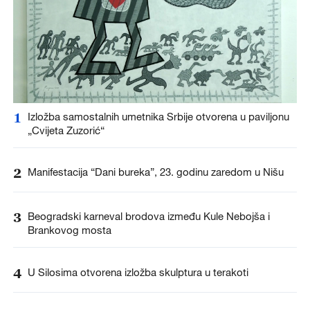
1
Izložba samostalnih umetnika Srbije otvorena u paviljonu
„Cvijeta Zuzorić“
2
Manifestacija “Dani bureka”, 23. godinu zaredom u Nišu
3
Beogradski karneval brodova između Kule Nebojša i
Brankovog mosta
4
U Silosima otvorena izložba skulptura u terakoti