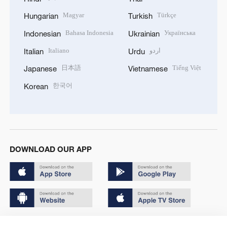
Magyar
Türkçe
Hungarian
Turkish
Bahasa Indonesia
Українська
Indonesian
Ukrainian
Italiano
اردو
Italian
Urdu
日本語
Tiếng Việt
Japanese
Vietnamese
한국어
Korean
DOWNLOAD OUR APP
Copyright © 2024 CGTN.