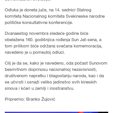
Odluka je doneta juče, na 14. sednici Stalnog
komiteta Nacionalnog komiteta Svekineske narodne
političke konsultativne konferencije.
Dvanaestog novembra sledeće godine biće
obeležena 160. godišnjica rođenja Sun Jat-sena, a
tom prilikom biće održana svečana komemoracija,
navedeno je u pomeutoj odluci.
Cilj je da se, kako je navedeno, oda počast Sunovom
besmrtnom doprinosu nacionalnoj nezavisnosti,
društvenom napretku i blagostanju naroda, kao i da
se učvrsti i osnaži veliko jedinstvo svih kineskih
sinova i kćeri u zemlji i inostranstvu.
Pripremio: Branko Žujović