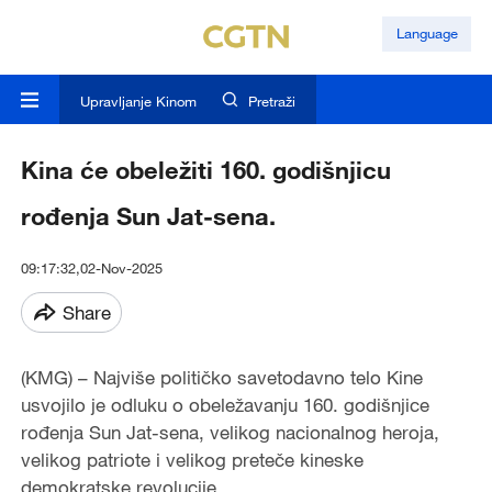
Language
Upravljanje Kinom
Pretraži
Kina će obeležiti 160. godišnjicu
rođenja Sun Jat-sena.
09:17:32,02-Nov-2025
Share
(KMG) – Najviše političko savetodavno telo Kine
usvojilo je odluku o obeležavanju 160. godišnjice
rođenja Sun Jat-sena, velikog nacionalnog heroja,
velikog patriote i velikog preteče kineske
demokratske revolucije.