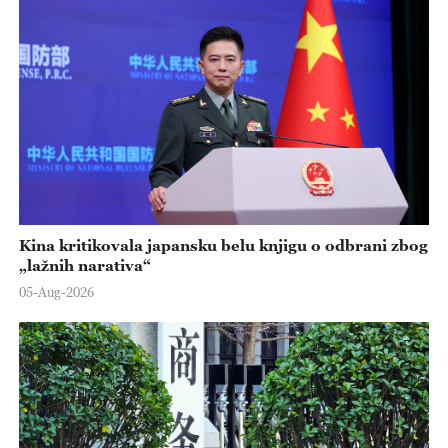
Kina kritikovala japansku belu knjigu o odbrani zbog
„lažnih narativa“
05-Aug-2026