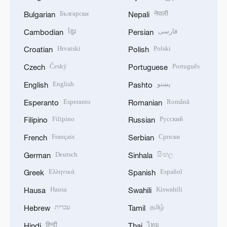
Български
नेपाली
Bulgarian
Nepali
ខ្មែរ
فارسی
Cambodian
Persian
Hrvatski
Polski
Croatian
Polish
Český
Português
Czech
Portuguese
English
پښتو
English
Pashto
Esperanto
Română
Esperanto
Romanian
Filipino
Русский
Filipino
Russian
Français
Српски
French
Serbian
Deutsch
සිංහල
German
Sinhala
Ελληνικά
Español
Greek
Spanish
Hausa
Kiswahili
Hausa
Swahili
עברית
தமிழ்
Hebrew
Tamil
हिन्दी
ไทย
Hindi
Thai