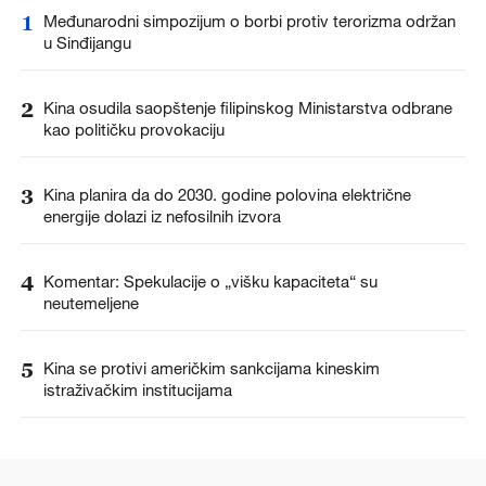
1
Međunarodni simpozijum o borbi protiv terorizma održan
u Sinđijangu
2
Kina osudila saopštenje filipinskog Ministarstva odbrane
kao političku provokaciju
3
Kina planira da do 2030. godine polovina električne
energije dolazi iz nefosilnih izvora
4
Komentar: Spekulacije o „višku kapaciteta“ su
neutemeljene
5
Kina se protivi američkim sankcijama kineskim
istraživačkim institucijama