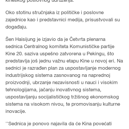
Oko stotinu stručnjaka iz političke i poslovne
zajednice kao i predstavnici medija, prisustvovali su
događaju.
Šen Haisijung je izjavio da je Četvrta plenarna
sednica Centralnog komiteta Komunističke partije
Kine 20. saziva uspešno zatvorena u Pekingu, što
predstavlja još jednu važnu etapu Kine u novoj eri. Na
sednici je razrađen plan za uspostavljanje modernog
industrijskog sistema zasnovanog na naprednoj
proizvodnji, ubrzanje nezavisnosti u nauci i visokim
tehnologijama, jačanju inovativnog sistema,
uspostavljanju socijalističkog tržišnog ekonomskog
sistema na visokom nivou, te promovisanju kulturne
inovacije.
''Sednica je ponovo najavila da će Kina povećati