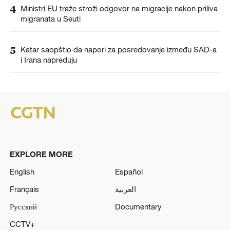
4
Ministri EU traže stroži odgovor na migracije nakon priliva
migranata u Seuti
5
Katar saopštio da napori za posredovanje između SAD-a
i Irana napreduju
EXPLORE MORE
English
Español
Français
العربية
Русский
Documentary
CCTV+