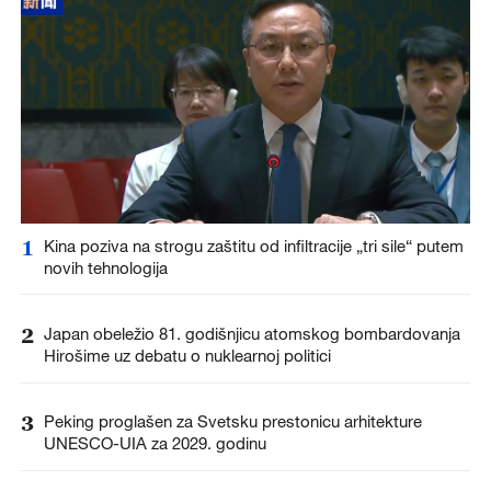
1
Kina poziva na strogu zaštitu od infiltracije „tri sile“ putem
novih tehnologija
2
Japan obeležio 81. godišnjicu atomskog bombardovanja
Hirošime uz debatu o nuklearnoj politici
3
Peking proglašen za Svetsku prestonicu arhitekture
UNESCO-UIA za 2029. godinu