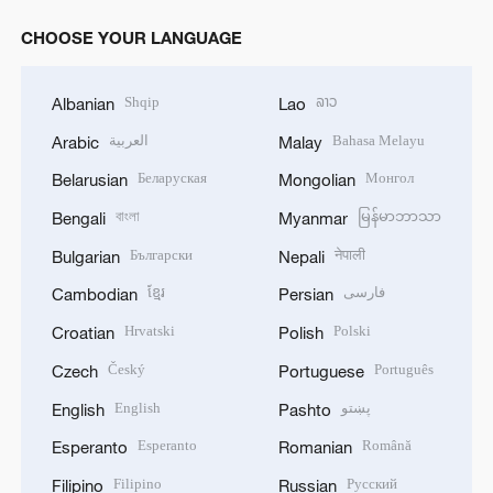
CHOOSE YOUR LANGUAGE
Shqip
ລາວ
Albanian
Lao
العربية
Bahasa Melayu
Arabic
Malay
Беларуская
Монгол
Belarusian
Mongolian
বাংলা
မြန်မာဘာသာ
Bengali
Myanmar
Български
नेपाली
Bulgarian
Nepali
ខ្មែរ
فارسی
Cambodian
Persian
Hrvatski
Polski
Croatian
Polish
Český
Português
Czech
Portuguese
English
پښتو
English
Pashto
Esperanto
Română
Esperanto
Romanian
Filipino
Русский
Filipino
Russian