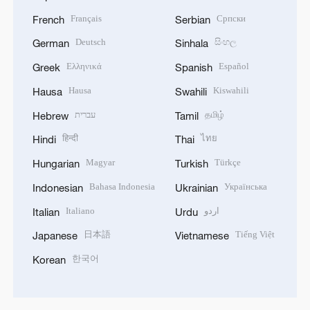
Français
Српски
French
Serbian
Deutsch
සිංහල
German
Sinhala
Ελληνικά
Español
Greek
Spanish
Hausa
Kiswahili
Hausa
Swahili
עברית
தமிழ்
Hebrew
Tamil
हिन्दी
ไทย
Hindi
Thai
Magyar
Türkçe
Hungarian
Turkish
Bahasa Indonesia
Українська
Indonesian
Ukrainian
Italiano
اردو
Italian
Urdu
日本語
Tiếng Việt
Japanese
Vietnamese
한국어
Korean