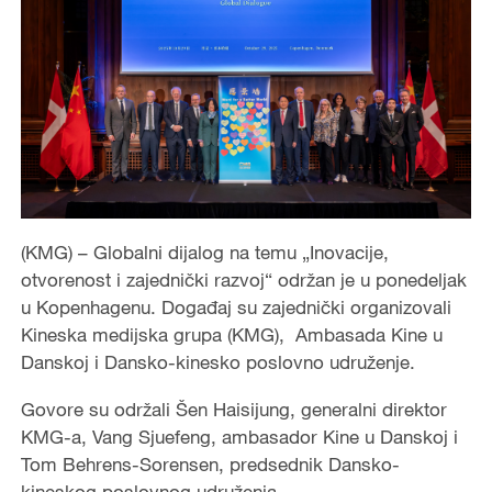
(KMG) – Globalni dijalog na temu „Inovacije,
otvorenost i zajednički razvoj“ održan je u ponedeljak
u Kopenhagenu. Događaj su zajednički organizovali
Kineska medijska grupa (KMG), Ambasada Kine u
Danskoj i Dansko-kinesko poslovno udruženje.
Govore su održali Šen Haisijung, generalni direktor
KMG-a, Vang Sjuefeng, ambasador Kine u Danskoj i
Tom Behrens-Sorensen, predsednik Dansko-
kineskog poslovnog udruženja.