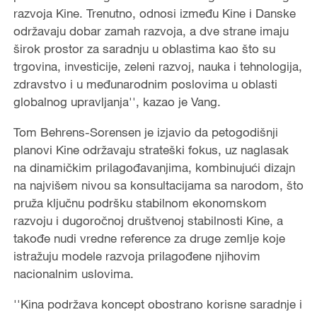
razvoja Kine. Trenutno, odnosi između Kine i Danske
održavaju dobar zamah razvoja, a dve strane imaju
širok prostor za saradnju u oblastima kao što su
trgovina, investicije, zeleni razvoj, nauka i tehnologija,
zdravstvo i u međunarodnim poslovima u oblasti
globalnog upravljanja'', kazao je Vang.
Tom Behrens-Sorensen je izjavio da petogodišnji
planovi Kine održavaju strateški fokus, uz naglasak
na dinamičkim prilagođavanjima, kombinujući dizajn
na najvišem nivou sa konsultacijama sa narodom, što
pruža ključnu podršku stabilnom ekonomskom
razvoju i dugoročnoj društvenoj stabilnosti Kine, a
takođe nudi vredne reference za druge zemlje koje
istražuju modele razvoja prilagođene njihovim
nacionalnim uslovima.
''Kina podržava koncept obostrano korisne saradnje i