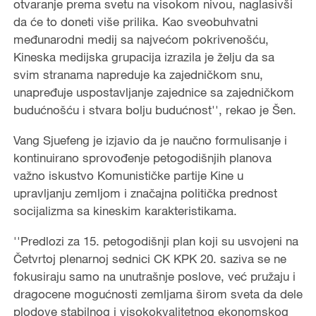
otvaranje prema svetu na visokom nivou, naglasivši
da će to doneti više prilika. Kao sveobuhvatni
međunarodni medij sa najvećom pokrivenošću,
Kineska medijska grupacija izrazila je želju da sa
svim stranama napreduje ka zajedničkom snu,
unapređuje uspostavljanje zajednice sa zajedničkom
budućnošću i stvara bolju budućnost'', rekao je Šen.
Vang Sjuefeng je izjavio da je naučno formulisanje i
kontinuirano sprovođenje petogodišnjih planova
važno iskustvo Komunističke partije Kine u
upravljanju zemljom i značajna politička prednost
socijalizma sa kineskim karakteristikama.
''Predlozi za 15. petogodišnji plan koji su usvojeni na
Četvrtoj plenarnoj sednici CK KPK 20. saziva se ne
fokusiraju samo na unutrašnje poslove, već pružaju i
dragocene mogućnosti zemljama širom sveta da dele
plodove stabilnog i visokokvalitetnog ekonomskog