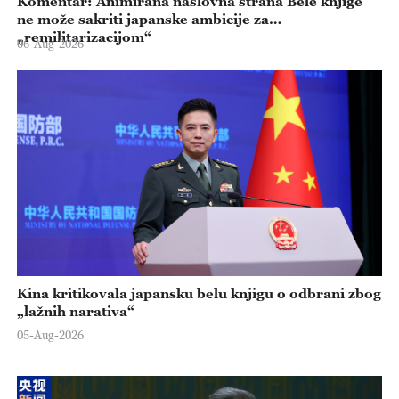
Komentar: Animirana naslovna strana Bele knjige
ne može sakriti japanske ambicije za
„remilitarizacijom“
06-Aug-2026
Kina kritikovala japansku belu knjigu o odbrani zbog
„lažnih narativa“
05-Aug-2026