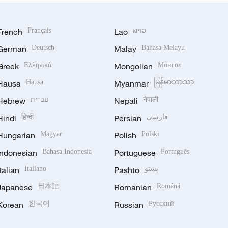
French
Français
Lao
ລາວ
German
Deutsch
Malay
Bahasa Melayu
Greek
Ελληνικά
Mongolian
Монгол
Hausa
Hausa
Myanmar
မြန်မာဘာသာ
Hebrew
עברית
Nepali
नेपाली
Hindi
हिन्दी
Persian
فارسی
Hungarian
Magyar
Polish
Polski
Indonesian
Bahasa Indonesia
Portuguese
Português
Italian
Italiano
Pashto
پښتو
Japanese
日本語
Romanian
Română
Korean
한국어
Russian
Русский