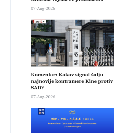
čvrste kontramere protiv svih
07-Aug-2026
provokativnih pokušaja
izazivanja nemira
Komentar: Kakav signal šalju
najnovije kontramere Kine protiv
SAD?
07-Aug-2026