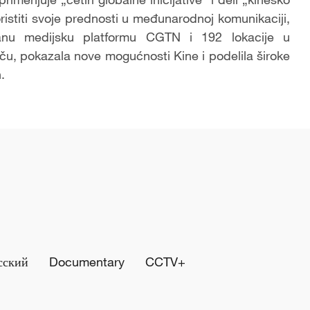
ristiti svoje prednosti u međunarodnoj komunikaciji,
isanu medijsku platformu CGTN i 192 lokacije u
riču, pokazala nove mogućnosti Kine i podelila široke
.
сский
Documentary
CCTV+