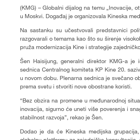
(KMG) – Globalni dijalog na temu „Inovacije, ot
u Moskvi. Događaj je organizovala Kineska medi
Na sastanku su učestvovali predstavnici polit
razgovarali o temama kao što su širenje visoko
pruža modernizacija Kine i strategije zajedničko
Šen Haisijung, generalni direktor KMG-a je 
sednica Centralnog komiteta KP Kine 20. saziv
u novom dobu. Plenarna sednica je svečano obja
prema svetu i stvoriti nove obostrane koristi.
“Bez obzira na promene u međunarodnoj situacij
inovacija, sigurno će uneti više poverenja i sna
stabilnost razvoja”, rekao je Šen.
Dodao je da će Kineska medijska grupacija, 
globalnu platformu za zajedničke konsultacije, pr