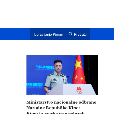
Upravljanje Kinom
Pretraži
Ministarstvo nacionalne odbrane
Narodne Republike Kine:
Kineska vojska će preduzeti