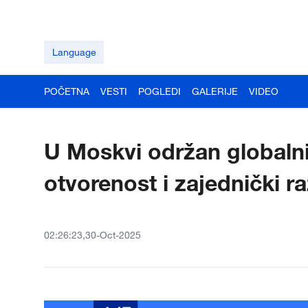
Language
POČETNA
VESTI
POGLEDI
GALERIJE
VIDEO
U Moskvi održan globalni 
otvorenost i zajednički r
02:26:23,30-Oct-2025