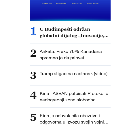
1
U Budimpešti održan
globalni dijalog „Inovacije,
otvorenost i zajednički
razvoj“
2
Anketa: Preko 70% Kanađana
spremno je da prihvati
„usporavanje ekonomije“ u
zamenu za „smanjenje zavisnosti
3
Tramp stigao na sastanak (video)
od SAD“
4
Kina i ASEAN potpisali Protokol o
nadogradnji zone slobodne
trgovine 3.0 u Kuala Lumpuru
5
Kina je oduvek bila obazriva i
odgovorna u izvozu svojih vojnih
proizvoda