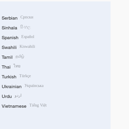
Serbian
Српски
Sinhala
සිංහල
Spanish
Español
Swahili
Kiswahili
Tamil
தமிழ்
Thai
ไทย
Turkish
Türkçe
Ukrainian
Українська
Urdu
اردو
Vietnamese
Tiếng Việt