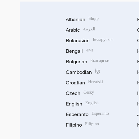
Albanian
Shqip
Arabic
العربية
Belarusian
Беларуская
Bengali
বাংলা
Bulgarian
Български
Cambodian
ខ្មែរ
Croatian
Hrvatski
Czech
Český
English
English
Esperanto
Esperanto
Filipino
Filipino