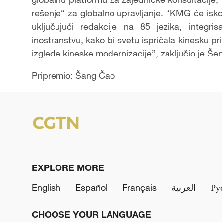
rešenje“ za globalno upravljanje. “KMG će isko
uključujući redakcije na 85 jezika, integr
inostranstvu, kako bi svetu ispričala kinesku p
izglede kineske modernizacije”, zaključio je Šen
Pripremio: Šang Čao
EXPLORE MORE
English
Español
Français
العربية
Ру
CHOOSE YOUR LANGUAGE