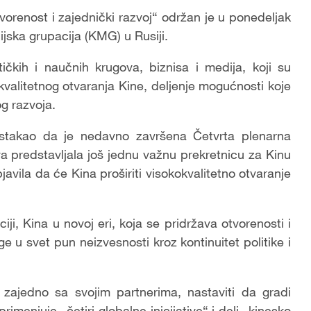
vorenost i zajednički razvoj“ održan je u ponedeljak
jska grupacija (KMG) u Rusiji.
ičkih i naučnih krugova, biznisa i medija, koji su
kvalitetnog otvaranja Kine, deljenje mogućnosti koje
g razvoja.
istakao da je nedavno završena Četvrta plenarna
a predstavljala još jednu važnu prekretnicu za Kinu
vila da će Kina proširiti visokokvalitetno otvaranje
i, Kina u novoj eri, koja se pridržava otvorenosti i
ge u svet pun neizvesnosti kroz kontinuitet politike i
zajedno sa svojim partnerima, nastaviti da gradi
imenjuje „četiri globalne inicijative“ i deli „kinesko