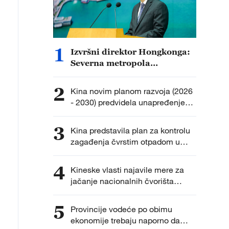
1
Izvršni direktor Hongkonga:
Severna metropola
podsticaće razvoj tehnologije,
talenata i industrije
2
Kina novim planom razvoja (2026
- 2030) predvidela unapređenje
pravnog okvira za osobe sa
invaliditetom
3
Kina predstavila plan za kontrolu
zagađenja čvrstim otpadom u
narednih pet godina
4
Kineske vlasti najavile mere za
jačanje nacionalnih čvorišta
teretnog saobraćaja
5
Provincije vodeće po obimu
ekonomije trebaju naporno da