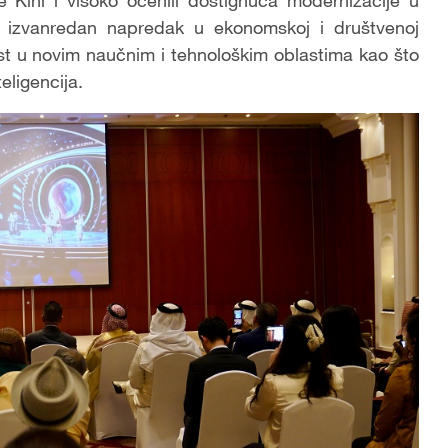
e Kini i visoko ocenili dostignuća modernizacije u
a izvanredan napredak u ekonomskoj i društvenoj
nost u novim naučnim i tehnološkim oblastima kao što
eligencija.