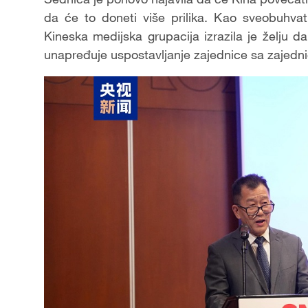
da će to doneti više prilika. Kao sveobuhva
Kineska medijska grupacija izrazila je želju
unapređuje uspostavljanje zajednice sa zajedn