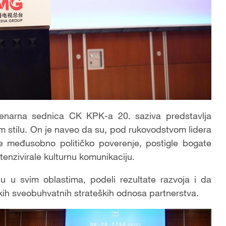
enarna sednica CK KPK-a 20. saziva predstavlja
m stilu. On je naveo da su, pod rukovodstvom lidera
le međusobno političko poverenje, postigle bogate
ntenzivirale kulturnu komunikaciju.
ju u svim oblastima, podeli rezultate razvoja i da
kih sveobuhvatnih strateških odnosa partnerstva.