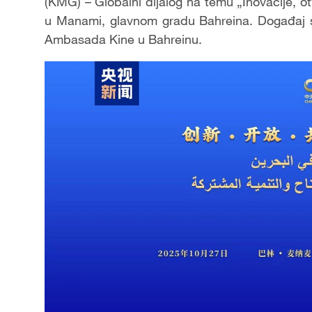
(KMG) – Globalni dijalog na temu „Inovacije, ot
u Manami, glavnom gradu Bahreina. Događaj s
Ambasada Kine u Bahreinu.