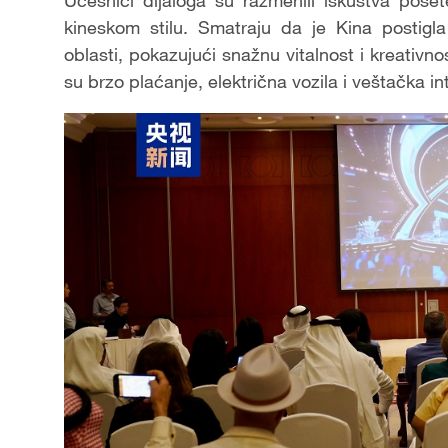
Učesnici dijaloga su razmenili iskustva poset
kineskom stilu. Smatraju da je Kina postigl
oblasti, pokazujući snažnu vitalnost i kreativ
su brzo plaćanje, električna vozila i veštačka int