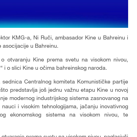
rektor KMG-a, Ni Ruči, ambasador Kine u Bahreinu i
 asocijacije u Bahreinu.
ja o otvaranju Kine prema svetu na visokom nivou,
ut“ i o slici Kine u očima bahreinskog naroda.
na sednica Centralnog komiteta Komunističke partije
što predstavlja još jednu važnu etapu Kine u novoj
ljanje modernog industrijskog sistema zasnovanog na
 nauci i visokim tehnologijama, jačanju inovativnog
žišnog ekonomskog sistema na visokom nivou, te
 otvaranje prema svetu na visokom nivou, naglasivši