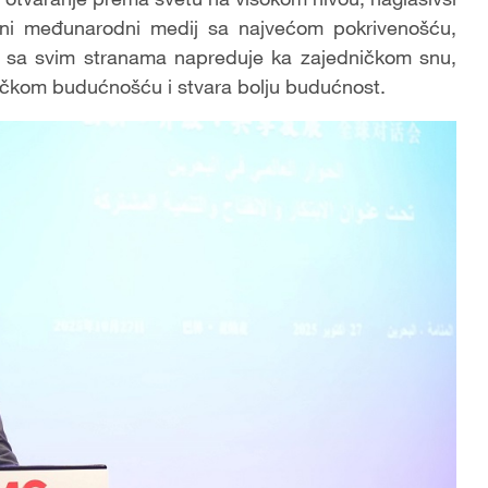
tni međunarodni medij sa najvećom pokrivenošću,
 da sa svim stranama napreduje ka zajedničkom snu,
ičkom budućnošću i stvara bolju budućnost.