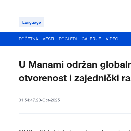
Language
POČETNA
VESTI
POGLEDI
GALERIJE
VIDEO
U Manami održan globalni
otvorenost i zajednički r
01:54:47,29-Oct-2025