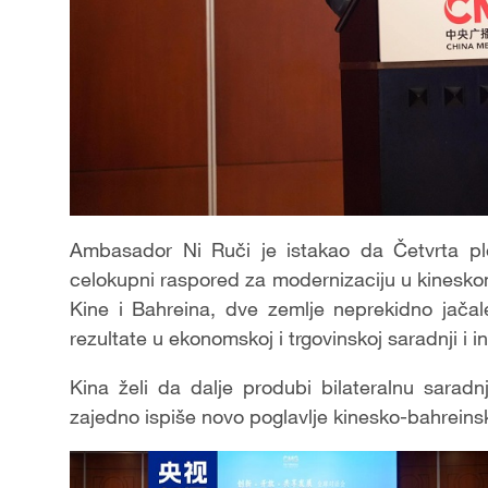
Ambasador Ni Ruči je istakao da Četvrta pl
celokupni raspored za modernizaciju u kinesko
Kine i Bahreina, dve zemlje neprekidno jača
rezultate u ekonomskoj i trgovinskoj saradnji i i
Kina želi da dalje produbi bilateralnu saradn
zajedno ispiše novo poglavlje kinesko-bahreins