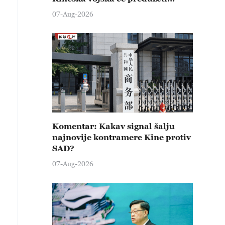
čvrste kontramere protiv svih
07-Aug-2026
provokativnih pokušaja
izazivanja nemira
Komentar: Kakav signal šalju
najnovije kontramere Kine protiv
SAD?
07-Aug-2026