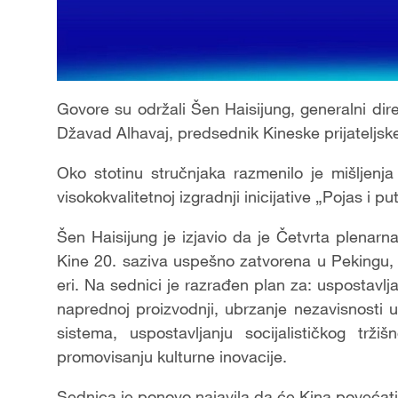
Govore su održali Šen Haisijung, generalni di
Džavad Alhavaj, predsednik Kineske prijateljske
Oko stotinu stručnjaka razmenilo je mišljen
visokokvalitetnoj izgradnji inicijative „Pojas i p
Šen Haisijung je izjavio da je Četvrta plenar
Kine 20. saziva uspešno zatvorena u Pekingu, 
eri. Na sednici je razrađen plan za: uspostav
naprednoj proizvodnji, ubrzanje nezavisnosti u
sistema, uspostavljanju socijalističkog tr
promovisanju kulturne inovacije.
Sednica je ponovo najavila da će Kina povećati