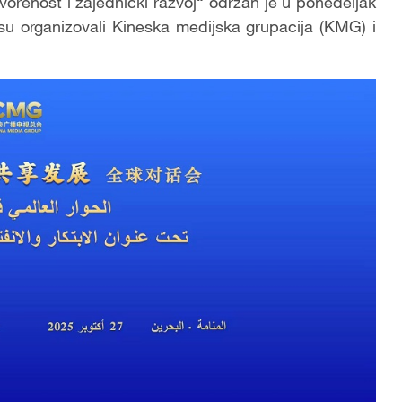
vorenost i zajednički razvoj“ održan je u ponedeljak
u organizovali Kineska medijska grupacija (KMG) i