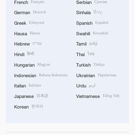
Français
Српски
French
Serbian
Deutsch
සිංහල
German
Sinhala
Ελληνικά
Español
Greek
Spanish
Hausa
Kiswahili
Hausa
Swahili
עברית
தமிழ்
Hebrew
Tamil
हिन्दी
ไทย
Hindi
Thai
Magyar
Türkçe
Hungarian
Turkish
Bahasa Indonesia
Українська
Indonesian
Ukrainian
Italiano
اردو
Italian
Urdu
日本語
Tiếng Việt
Japanese
Vietnamese
한국어
Korean