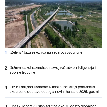
1
„Zelena“ brza železnica na severozapadu Kine
2
Državni savet razmatrao razvoj veštačke inteligencije i
spoljne trgovine
3
216,51 milijardi komada! Kineska industrija poštanske i
ekspresne dostave dostigla novi vrhunac u 2025. godini
4
Kineski robotski usisivači čine oko 70 odsto globalnog