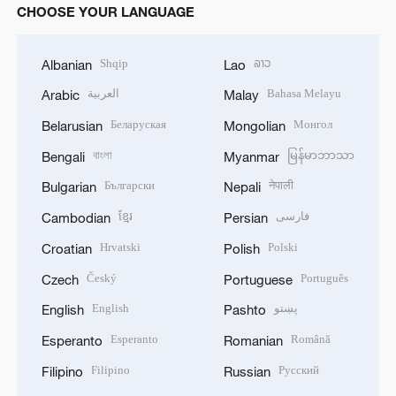
CHOOSE YOUR LANGUAGE
Shqip
ລາວ
Albanian
Lao
العربية
Bahasa Melayu
Arabic
Malay
Беларуская
Монгол
Belarusian
Mongolian
বাংলা
မြန်မာဘာသာ
Bengali
Myanmar
Български
नेपाली
Bulgarian
Nepali
ខ្មែរ
فارسی
Cambodian
Persian
Hrvatski
Polski
Croatian
Polish
Český
Português
Czech
Portuguese
English
پښتو
English
Pashto
Esperanto
Română
Esperanto
Romanian
Filipino
Русский
Filipino
Russian