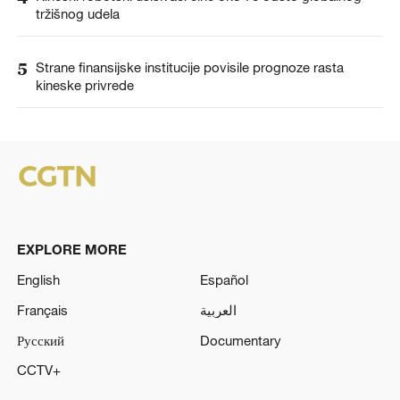
tržišnog udela
5
Strane finansijske institucije povisile prognoze rasta
kineske privrede
EXPLORE MORE
English
Español
Français
العربية
Русский
Documentary
CCTV+