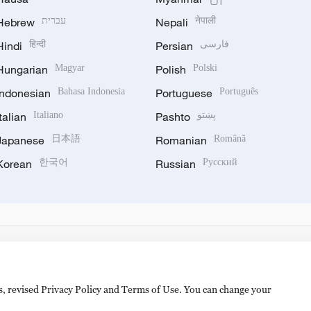
Hebrew
עברית
Nepali
नेपाली
Hindi
हिन्दी
Persian
فارسی
Hungarian
Magyar
Polish
Polski
Indonesian
Bahasa Indonesia
Portuguese
Português
Italian
Italiano
Pashto
پښتو
Japanese
日本語
Romanian
Română
Korean
한국어
Russian
Русский
es, revised Privacy Policy and Terms of Use. You can change your