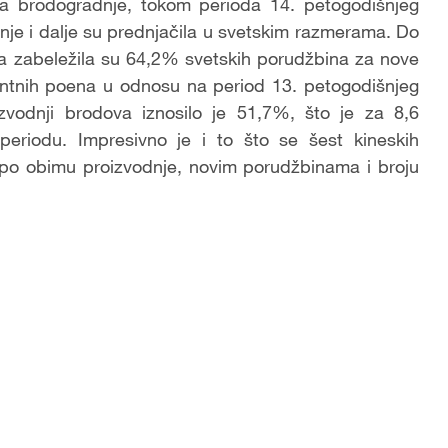
 brodogradnje, tokom perioda 14. petogodišnjeg
dnje i dalje su prednjačila u svetskim razmerama. Do
šta zabeležila su 64,2% svetskih porudžbina za nove
entnih poena u odnosu na period 13. petogodišnjeg
vodnji brodova iznosilo je 51,7%, što je za 8,6
riodu. Impresivno je i to što se šest kineskih
 po obimu proizvodnje, novim porudžbinama i broju