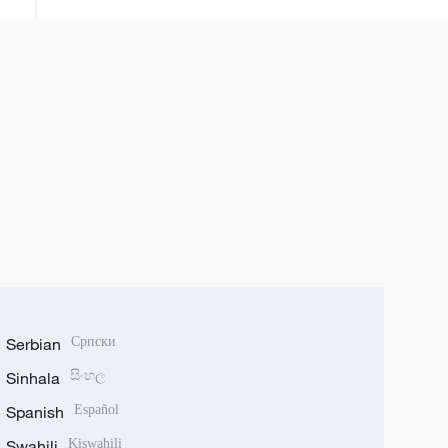
Serbian
Српски
Sinhala
සිංහල
Spanish
Español
Swahili
Kiswahili