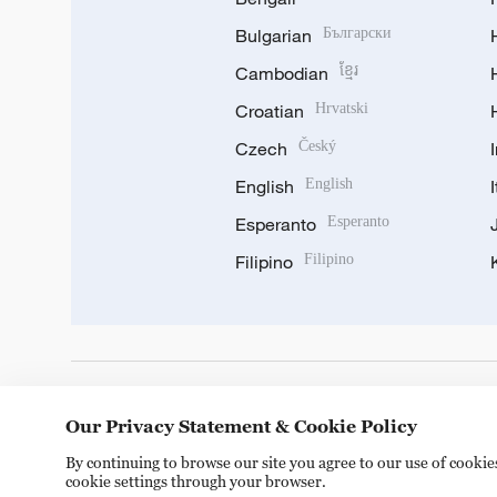
Bulgarian
Български
Cambodian
ខ្មែរ
Croatian
Hrvatski
Czech
Český
English
English
Esperanto
Esperanto
Filipino
Filipino
DOWNLOAD OUR APP
Our Privacy Statement & Cookie Policy
By continuing to browse our site you agree to our use of cooki
cookie settings through your browser.