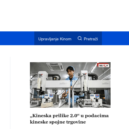
Upravljanje Kinom
Pretraži
„Kineska prilike 2.0“ u podacima
kineske spojne trgovine