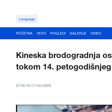
Language
POČETNA
VESTI
POGLEDI
GALERIJE
VIDEO
Kineska brodogradnja ost
tokom 14. petogodišnjeg
07:56:16,17-Oct-2025