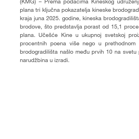
Video
(KMG) – Prema podacima Kineskog udruženja
plana tri ključna pokazatelja kineske brodogra
kraja juna 2025. godine, kineska brodogradili
brodove, što predstavlja porast od 15,1 proc
plana. Učešće Kine u ukupnoj svetskoj proiz
procentnih poena više nego u prethodnom pe
brodogradilišta našlo među prvih 10 na svetu
narudžbina u izradi.