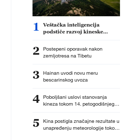
1
Veštačka inteligencija
podstiče razvoj kineske
kinematografije
2
Postepeni oporavak nakon
zemljotresa na Tibetu
3
Hainan uvodi novu meru
bescarinskog uvoza
4
Poboljšani uslovi stanovanja
kineza tokom 14. petogodišnjeg
plana
5
Kina postigla značajne rezultate u
unapređenju meteorologije tokom
14. petogodišnjeg plana