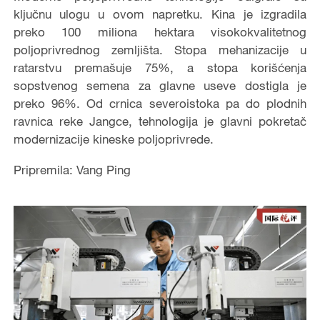
ključnu ulogu u ovom napretku. Kina je izgradila
preko 100 miliona hektara visokokvalitetnog
poljoprivrednog zemljišta. Stopa mehanizacije u
ratarstvu premašuje 75%, a stopa korišćenja
sopstvenog semena za glavne useve dostigla je
preko 96%. Od crnica severoistoka pa do plodnih
ravnica reke Jangce, tehnologija je glavni pokretač
modernizacije kineske poljoprivrede.
Pripremila: Vang Ping