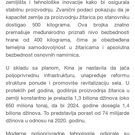
zemljišta i tehnološke inovacije kako bi osigurala
stabilnu proizvodnju. Zvanični podaci pokazuju da je
kapacitet zemlje za proizvodnju žitarica po stanovniku
dostigao 500 kilograma. Ova brojka znatno
premašuje međunarodno priznati nivo bezbednosti
hrane od 400 kilograma, čime je obezbeđena
temeljna samodovoljnost u žitaricama i apsolutna
bezbednost osnovnih namirnica.
U skladu sa planom, Kina je nastavila da jača
poljoprivrednu infrastrukturu, unapređuje reformu
strukture ponude i promoviše revitalizaciju sela. U
proteklih pet godina, godišnja proizvodnja žitarica u
zemlji konstantno je prelazila 1,3 biliona džinova (oko
650 miliona tona), da bi 2024. godine dosegla 1,4
biliona džinova. To predstavlja porast od 74 milijarde
džinova u odnosu na 2020. godinu.
Moderne poljoprivredne tehnologije odigrale su