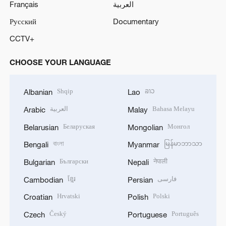
Français
العربية
Русский
Documentary
CCTV+
CHOOSE YOUR LANGUAGE
Shqip
ລາວ
Albanian
Lao
العربية
Bahasa Melayu
Arabic
Malay
Беларуская
Монгол
Belarusian
Mongolian
বাংলা
မြန်မာဘာသာ
Bengali
Myanmar
Български
नेपाली
Bulgarian
Nepali
ខ្មែរ
فارسی
Cambodian
Persian
Hrvatski
Polski
Croatian
Polish
Český
Português
Czech
Portuguese