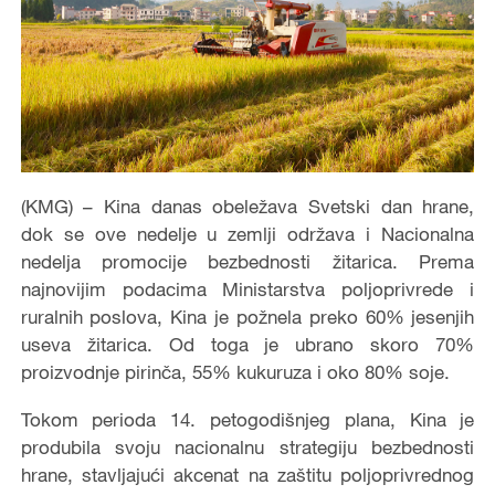
(KMG) – Kina danas obeležava Svetski dan hrane,
dok se ove nedelje u zemlji održava i Nacionalna
nedelja promocije bezbednosti žitarica. Prema
najnovijim podacima Ministarstva poljoprivrede i
ruralnih poslova, Kina je požnela preko 60% jesenjih
useva žitarica. Od toga je ubrano skoro 70%
proizvodnje pirinča, 55% kukuruza i oko 80% soje.
Tokom perioda 14. petogodišnjeg plana, Kina je
produbila svoju nacionalnu strategiju bezbednosti
hrane, stavljajući akcenat na zaštitu poljoprivrednog