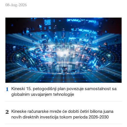
08-Aug-2026
1
Kineski 15. petogodišnji plan povezuje samostalnost sa
globalnim usvajanjem tehnologije
2
Kineske računarske mreže će dobiti četiri biliona juana
novih direktnih investicija tokom perioda 2026-2030