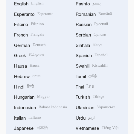
English
پښتو
English
Pashto
Esperanto
Română
Esperanto
Romanian
Filipino
Русский
Filipino
Russian
Français
Српски
French
Serbian
Deutsch
සිංහල
German
Sinhala
Ελληνικά
Español
Greek
Spanish
Hausa
Kiswahili
Hausa
Swahili
עברית
தமிழ்
Hebrew
Tamil
हिन्दी
ไทย
Hindi
Thai
Magyar
Türkçe
Hungarian
Turkish
Bahasa Indonesia
Українська
Indonesian
Ukrainian
Italiano
اردو
Italian
Urdu
日本語
Tiếng Việt
Japanese
Vietnamese