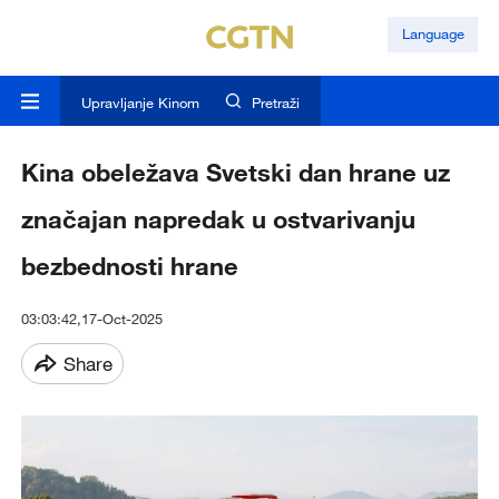
Language
Upravljanje Kinom
Pretraži
Kina obeležava Svetski dan hrane uz
značajan napredak u ostvarivanju
bezbednosti hrane
03:03:42,17-Oct-2025
Share