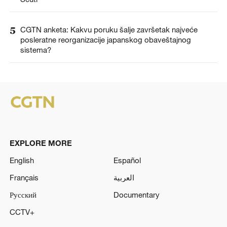
5
CGTN anketa: Kakvu poruku šalje završetak najveće
posleratne reorganizacije japanskog obaveštajnog
sistema?
EXPLORE MORE
English
Español
Français
العربية
Русский
Documentary
CCTV+