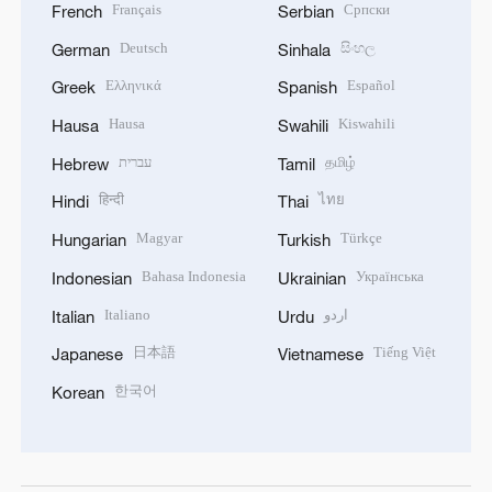
Français
Српски
French
Serbian
Deutsch
සිංහල
German
Sinhala
Ελληνικά
Español
Greek
Spanish
Hausa
Kiswahili
Hausa
Swahili
עברית
தமிழ்
Hebrew
Tamil
हिन्दी
ไทย
Hindi
Thai
Magyar
Türkçe
Hungarian
Turkish
Bahasa Indonesia
Українська
Indonesian
Ukrainian
Italiano
اردو
Italian
Urdu
日本語
Tiếng Việt
Japanese
Vietnamese
한국어
Korean