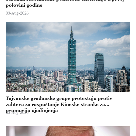
polovini godine
03-Aug-2026
Tajvanske građanske grupe protestuju protiv
zahteva za raspuštanje Kineske stranke za
promociju ujedinjenja
03-Aug-2026