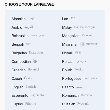
CHOOSE YOUR LANGUAGE
Shqip
ລາວ
Albanian
Lao
العربية
Bahasa Melayu
Arabic
Malay
Беларуская
Монгол
Belarusian
Mongolian
বাংলা
မြန်မာဘာသာ
Bengali
Myanmar
Български
नेपाली
Bulgarian
Nepali
ខ្មែរ
فارسی
Cambodian
Persian
Hrvatski
Polski
Croatian
Polish
Český
Português
Czech
Portuguese
English
پښتو
English
Pashto
Esperanto
Română
Esperanto
Romanian
Filipino
Русский
Filipino
Russian