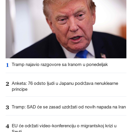
1
Tramp najavio razgovore sa Iranom u ponedeljak
2
Anketa: 76 odsto ljudi u Japanu podržava nenuklearne
principe
3
Tramp: SAD će se zasad uzdržati od novih napada na Iran
4
EU će održati video-konferenciju o migrantskoj krizi u
Seuti