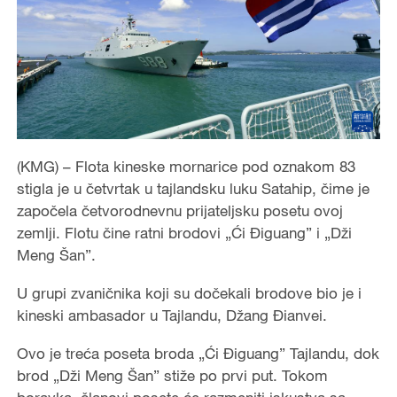
(KMG) – Flota kineske mornarice pod oznakom 83
stigla je u četvrtak u tajlandsku luku Satahip, čime je
započela četvorodnevnu prijateljsku posetu ovoj
zemlji. Flotu čine ratni brodovi „Ći Điguang” i „Dži
Meng Šan”.
U grupi zvaničnika koji su dočekali brodove bio je i
kineski ambasador u Tajlandu, Džang Đianvei.
Ovo je treća poseta broda „Ći Điguang” Tajlandu, dok
brod „Dži Meng Šan” stiže po prvi put. Tokom