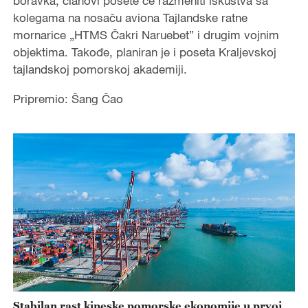
boravka, članovi posete će razmeniti iskustva sa
kolegama na nosaču aviona Tajlandske ratne
mornarice „HTMS Čakri Naruebet” i drugim vojnim
objektima. Takođe, planiran je i poseta Kraljevskoj
tajlandskoj pomorskoj akademiji.
Pripremio: Šang Čao
Stabilan rast kineske pomorske ekonomije u prvoj