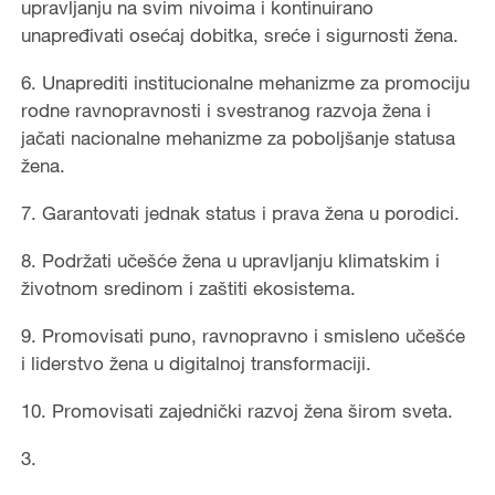
upravljanju na svim nivoima i kontinuirano
unapređivati osećaj dobitka, sreće i sigurnosti žena.
6. Unaprediti institucionalne mehanizme za promociju
rodne ravnopravnosti i svestranog razvoja žena i
jačati nacionalne mehanizme za poboljšanje statusa
žena.
7. Garantovati jednak status i prava žena u porodici.
8. Podržati učešće žena u upravljanju klimatskim i
životnom sredinom i zaštiti ekosistema.
9. Promovisati puno, ravnopravno i smisleno učešće
i liderstvo žena u digitalnoj transformaciji.
10. Promovisati zajednički razvoj žena širom sveta.
3.