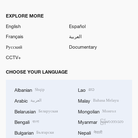
EXPLORE MORE
English
Español
Français
العربية
Русский
Documentary
CCTV+
CHOOSE YOUR LANGUAGE
Shqip
ລາວ
Albanian
Lao
العربية
Bahasa Melayu
Arabic
Malay
Беларуская
Монгол
Belarusian
Mongolian
বাংলা
မြန်မာဘာသာ
Bengali
Myanmar
Български
नेपाली
Bulgarian
Nepali