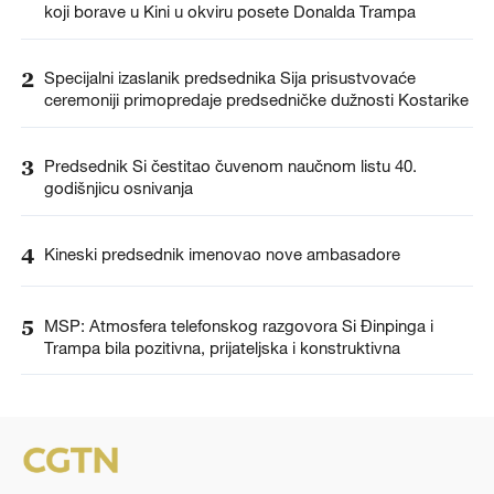
koji borave u Kini u okviru posete Donalda Trampa
2
Specijalni izaslanik predsednika Sija prisustvovaće
ceremoniji primopredaje predsedničke dužnosti Kostarike
3
Predsednik Si čestitao čuvenom naučnom listu 40.
godišnjicu osnivanja
4
Kineski predsednik imenovao nove ambasadore
5
MSP: Atmosfera telefonskog razgovora Si Đinpinga i
Trampa bila pozitivna, prijateljska i konstruktivna