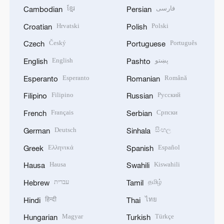
ខ្មែរ
فارسی
Cambodian
Persian
Hrvatski
Polski
Croatian
Polish
Český
Português
Czech
Portuguese
English
پښتو
English
Pashto
Esperanto
Română
Esperanto
Romanian
Filipino
Русский
Filipino
Russian
Français
Српски
French
Serbian
Deutsch
සිංහල
German
Sinhala
Ελληνικά
Español
Greek
Spanish
Hausa
Kiswahili
Hausa
Swahili
עברית
தமிழ்
Hebrew
Tamil
हिन्दी
ไทย
Hindi
Thai
Magyar
Türkçe
Hungarian
Turkish