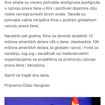
Sve strane su visoko pohvalile dostignuća postignuta
u razvoju prava žena u Kini i pozitivan doprinos cilju
rodne ravnopravnosti širom sveta. Takođe su
pohvalile važne inicijative Kine u podršci globalnom
razvoju prava žena.
Narednih pet godina, Kina će donirati dodatnih 10
miliona američkih dolara UN-u žene; obezbediće 100
miliona američkih dolara za globalni razvoj i Fond za
saradnju Jug-jug i sarađivati sa međunarodnim
organizacijama na projektima za promociju razvoja
prava žena i devojčica.
Samit će trajati dva dana.
Pripremio:Džao Hongčao