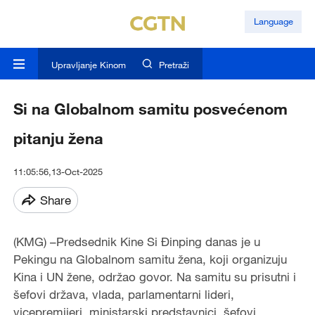
Language
Upravljanje Kinom
Pretraži
Si na Globalnom samitu posvećenom
pitanju žena
11:05:56,13-Oct-2025
Share
(KMG) –Predsednik Kine Si Đinping danas je u
Pekingu na Globalnom samitu žena, koji organizuju
Kina i UN žene, održao govor. Na samitu su prisutni i
šefovi država, vlada, parlamentarni lideri,
vicepremijeri, ministarski predstavnici, šefovi