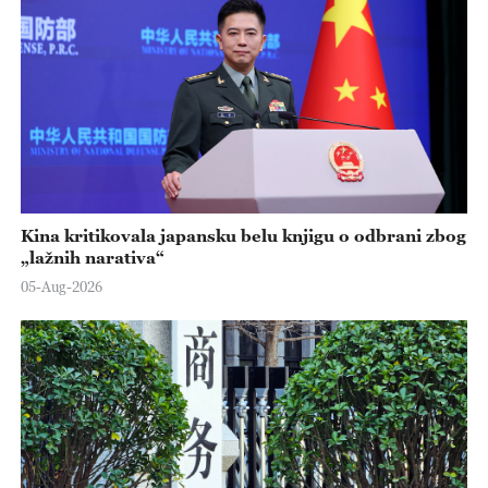
Kina kritikovala japansku belu knjigu o odbrani zbog
„lažnih narativa“
05-Aug-2026