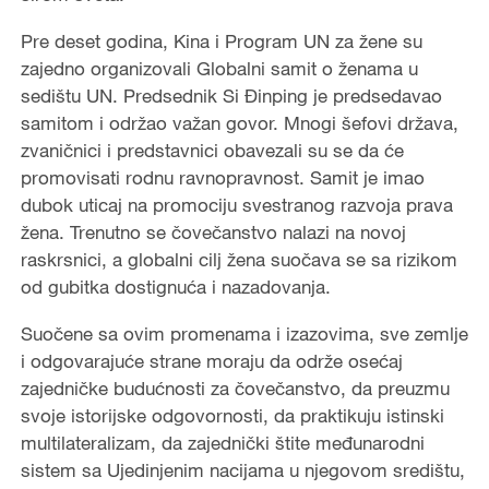
Pre deset godina, Kina i Program UN za žene su
zajedno organizovali Globalni samit o ženama u
sedištu UN. Predsednik Si Đinping je predsedavao
samitom i održao važan govor. Mnogi šefovi država,
zvaničnici i predstavnici obavezali su se da će
promovisati rodnu ravnopravnost. Samit je imao
dubok uticaj na promociju svestranog razvoja prava
žena. Trenutno se čovečanstvo nalazi na novoj
raskrsnici, a globalni cilj žena suočava se sa rizikom
od gubitka dostignuća i nazadovanja.
Suočene sa ovim promenama i izazovima, sve zemlje
i odgovarajuće strane moraju da održe osećaj
zajedničke budućnosti za čovečanstvo, da preuzmu
svoje istorijske odgovornosti, da praktikuju istinski
multilateralizam, da zajednički štite međunarodni
sistem sa Ujedinjenim nacijama u njegovom središtu,