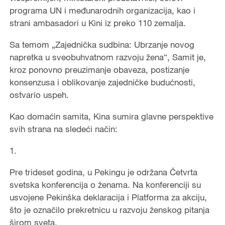
programa UN i međunarodnih organizacija, kao i
strani ambasadori u Kini iz preko 110 zemalja.
Sa temom „Zajednička sudbina: Ubrzanje novog
napretka u sveobuhvatnom razvoju žena“, Samit je,
kroz ponovno preuzimanje obaveza, postizanje
konsenzusa i oblikovanje zajedničke budućnosti,
ostvario uspeh.
Kao domaćin samita, Kina sumira glavne perspektive
svih strana na sledeći način:
1.
Pre trideset godina, u Pekingu je održana Četvrta
svetska konferencija o ženama. Na konferenciji su
usvojene Pekinška deklaracija i Platforma za akciju,
što je označilo prekretnicu u razvoju ženskog pitanja
širom sveta.