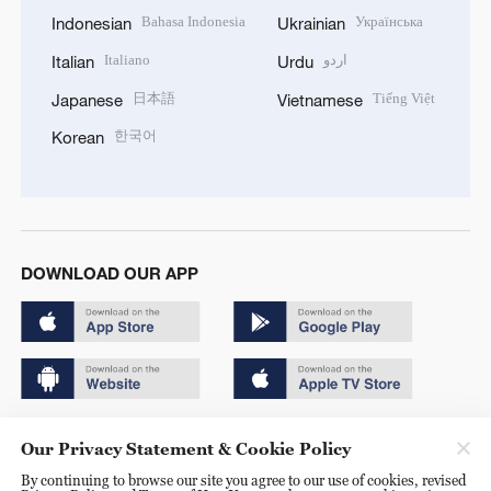
Bahasa Indonesia
Українська
Indonesian
Ukrainian
Italiano
اردو
Italian
Urdu
日本語
Tiếng Việt
Japanese
Vietnamese
한국어
Korean
DOWNLOAD OUR APP
Copyright © 2024 CGTN.
Our Privacy Statement & Cookie Policy
京ICP备20000184号
By continuing to browse our site you agree to our use of cookies, revised