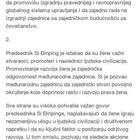
da promovišu izgradnju pravednijeg i ravnopravnijeg
globalnog sistema upravljanja i da zajedno rade na
izgradnji zajednice sa zajedničkom budućnošću za
čovečanstvo.
2.
Predsednik Si Đinping je istakao da su žene važni
stvaraoci, promoteri i naslednici ljudske civilizacije.
Promovisanje razvoja žena je zajednička
odgovornost međunarodne zajednice. Si je pozvao
međunarodnu zajednicu da zajednički stvori povoljno
okruženje koje doprinosi rastu i razvoju prava žena.
Sve strane su visoko pohvalile važan govor
predsednika Si Đinpinga, naglašavajući da žene igraju
nezamenljivu ulogu u ljudskoj civilizaciji i društvenom
napretku i da su ključni faktor u postizanju održivog
razvoja. U tom smislu, pozivaju na sledeće akcione