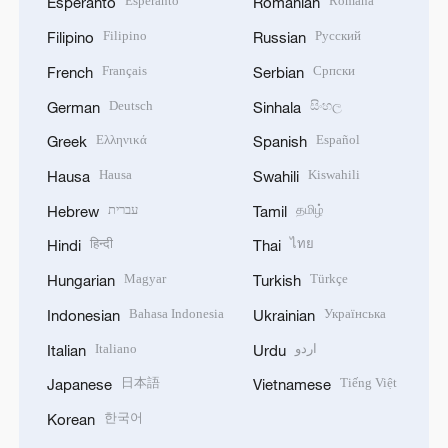
Esperanto
Română
Esperanto
Romanian
Filipino
Русский
Filipino
Russian
Français
Српски
French
Serbian
Deutsch
සිංහල
German
Sinhala
Ελληνικά
Español
Greek
Spanish
Hausa
Kiswahili
Hausa
Swahili
עברית
தமிழ்
Hebrew
Tamil
हिन्दी
ไทย
Hindi
Thai
Magyar
Türkçe
Hungarian
Turkish
Bahasa Indonesia
Українська
Indonesian
Ukrainian
Italiano
اردو
Italian
Urdu
日本語
Tiếng Việt
Japanese
Vietnamese
한국어
Korean