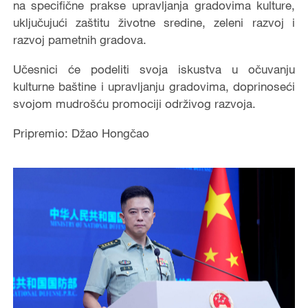
na specifične prakse upravljanja gradovima kulture,
uključujući zaštitu životne sredine, zeleni razvoj i
razvoj pametnih gradova.
Učesnici će podeliti svoja iskustva u očuvanju
kulturne baštine i upravljanju gradovima, doprinoseći
svojom mudrošću promociji održivog razvoja.
Pripremio: Džao Hongčao