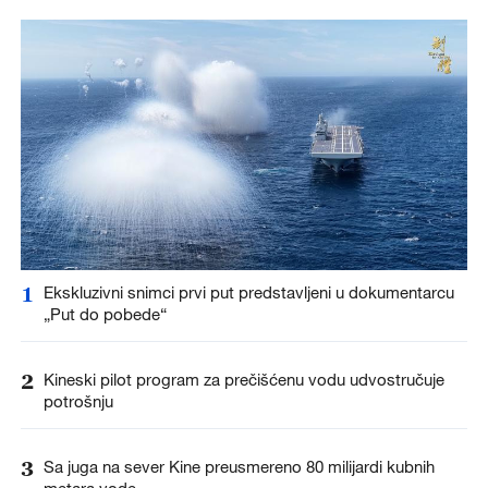
1
Ekskluzivni snimci prvi put predstavljeni u dokumentarcu
„Put do pobede“
2
Kineski pilot program za prečišćenu vodu udvostručuje
potrošnju
3
Sa juga na sever Kine preusmereno 80 milijardi kubnih
metara vode