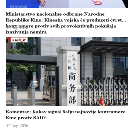
Ministarstvo nacionalne odbrane Narodne
Republike Kine: Kineska vojska će preduzeti čvrste
kontramere protiv svih provokativnih pokušaja
07-Aug-2026
izazivanja nemira
Komentar: Kakav signal šalju najnovije kontramere
Kine protiv SAD?
07-Aug-2026