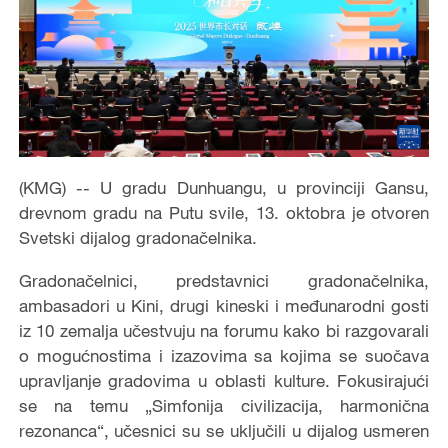
(KMG) -- U gradu Dunhuangu, u provinciji Gansu,
drevnom gradu na Putu svile, 13. oktobra je otvoren
Svetski dijalog gradonačelnika.
Gradonačelnici, predstavnici gradonačelnika,
ambasadori u Kini, drugi kineski i međunarodni gosti
iz 10 zemalja učestvuju na forumu kako bi razgovarali
o mogućnostima i izazovima sa kojima se suočava
upravljanje gradovima u oblasti kulture. Fokusirajući
se na temu „Simfonija civilizacija, harmonična
rezonanca“, učesnici su se uključili u dijalog usmeren