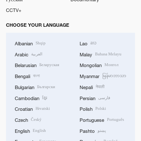
CCTV+
CHOOSE YOUR LANGUAGE
Shqip
ລາວ
Albanian
Lao
العربية
Bahasa Melayu
Arabic
Malay
Беларуская
Монгол
Belarusian
Mongolian
বাংলা
မြန်မာဘာသာ
Bengali
Myanmar
Български
नेपाली
Bulgarian
Nepali
ខ្មែរ
فارسی
Cambodian
Persian
Hrvatski
Polski
Croatian
Polish
Český
Português
Czech
Portuguese
English
پښتو
English
Pashto