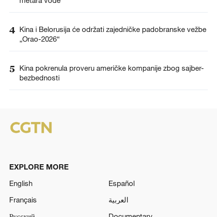
4
Kina i Belorusija će održati zajedničke padobranske vežbe
„Orao-2026“
5
Kina pokrenula proveru američke kompanije zbog sajber-
bezbednosti
EXPLORE MORE
English
Español
Français
العربية
Русский
Documentary