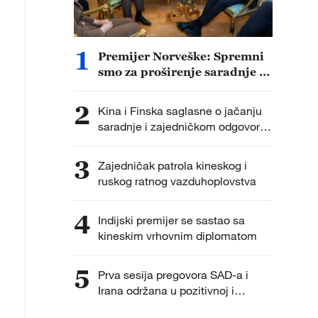
1
Premijer Norveške: Spremni
smo za proširenje saradnje sa
Kinom
2
Kina i Finska saglasne o jačanju
saradnje i zajedničkom odgovoru
na globalne izazove
3
Zajedničak patrola kineskog i
ruskog ratnog vazduhoplovstva
4
Indijski premijer se sastao sa
kineskim vrhovnim diplomatom
5
Prva sesija pregovora SAD-a i
Irana održana u pozitivnoj i
konstruktivnoj atmosferi