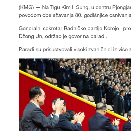
(KMG) — Na Trgu Kim Il Sung, u centru Pjongjan
povodom obeležavanja 80. godišnjice osnivanja
Generalni sekretar Radničke partije Koreje i p
Džong Un, održao je govor na paradi.
Paradi su prisustvovali visoki zvaničnici iz više 