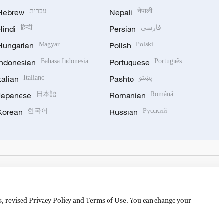
Hebrew
עברית
Nepali
नेपाली
Hindi
हिन्दी
Persian
فارسی
Hungarian
Magyar
Polish
Polski
Indonesian
Bahasa Indonesia
Portuguese
Português
Italian
Italiano
Pashto
پښتو
Japanese
日本語
Romanian
Română
Korean
한국어
Russian
Русский
es, revised Privacy Policy and Terms of Use. You can change your