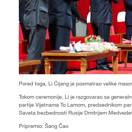
Pored toga, Li Ćijang je posmatrao velike mas
Tokom ceremonije, Li je razgovarao sa general
partije Vijetnama To Lamom, predsednikom part
Saveta bezbednosti Rusije Dmitrijem Medvedev
Pripremio: Šang Čao