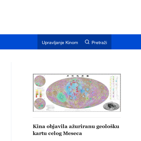
Upravljanje Kinom
Pretraži
Kina objavila ažuriranu geološku
kartu celog Meseca