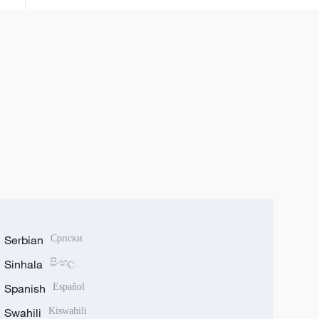
Serbian
Српски
Sinhala
සිංහල
Spanish
Español
Swahili
Kiswahili