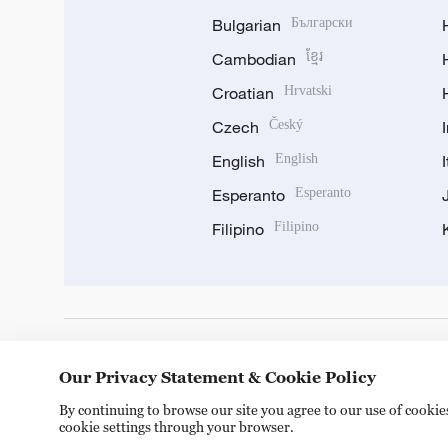
Bulgarian
Български
Cambodian
ខ្មែរ
Croatian
Hrvatski
Czech
Český
English
English
Esperanto
Esperanto
Filipino
Filipino
DOWNLOAD OUR APP
Our Privacy Statement & Cookie Policy
By continuing to browse our site you agree to our use of cooki
cookie settings through your browser.