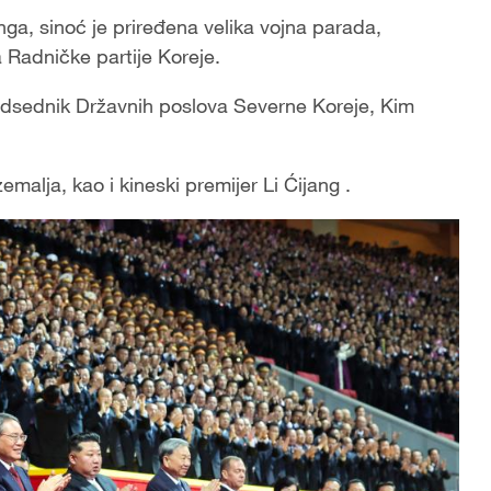
ga, sinoć je priređena velika vojna parada,
 Radničke partije Koreje.
redsednik Državnih poslova Severne Koreje, Kim
zemalja, kao i kineski premijer Li Ćijang .