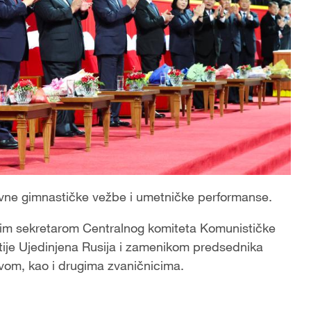
ovne gimnastičke vežbe i umetničke performanse.
nim sekretarom Centralnog komiteta Komunističke
ije Ujedinjena Rusija i zamenikom predsednika
om, kao i drugima zvaničnicima.