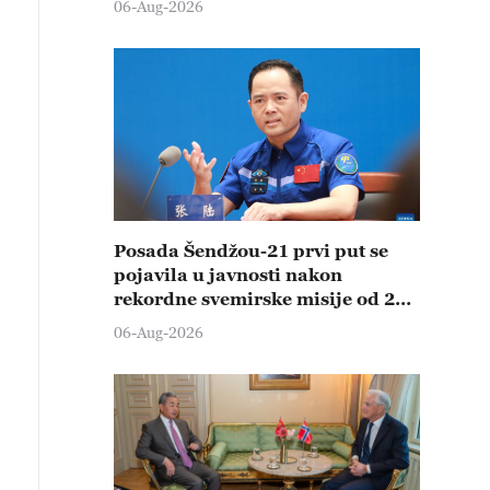
06-Aug-2026
Posada Šendžou-21 prvi put se
pojavila u javnosti nakon
rekordne svemirske misije od 210
dana
06-Aug-2026