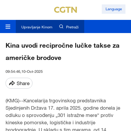
Language
Upravljanje Kinom
Pretraži
Kina uvodi recipročne lučke takse za
američke brodove
09:54:46,10-Oct-2025
Share
(KMG)--Kancelarija trgovinskog predstavnika
Sjedinjenih Država 17. aprila 2025. godine donela je
odluku o sprovođenju „301 istražne mere“ protiv
kineske pomorske, logističke i industrije
brodogradnje. U skladu s tim merama, od 14.