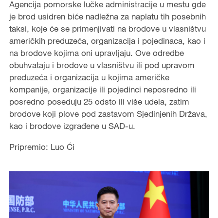
Agencija pomorske lučke administracije u mestu gde
je brod usidren biće nadležna za naplatu tih posebnih
taksi, koje će se primenjivati na brodove u vlasništvu
američkih preduzeća, organizacija i pojedinaca, kao i
na brodove kojima oni upravljaju. Ove odredbe
obuhvataju i brodove u vlasništvu ili pod upravom
preduzeća i organizacija u kojima američke
kompanije, organizacije ili pojedinci neposredno ili
posredno poseduju 25 odsto ili više udela, zatim
brodove koji plove pod zastavom Sjedinjenih Država,
kao i brodove izgrađene u SAD-u.
Pripremio: Luo Ći