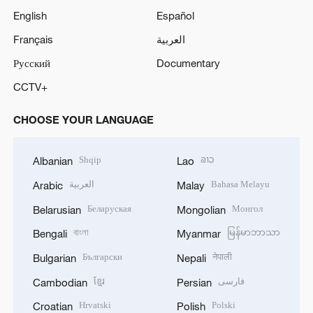
English
Español
Français
العربية
Русский
Documentary
CCTV+
CHOOSE YOUR LANGUAGE
Shqip
ລາວ
Albanian
Lao
العربية
Bahasa Melayu
Arabic
Malay
Беларуская
Монгол
Belarusian
Mongolian
বাংলা
မြန်မာဘာသာ
Bengali
Myanmar
Български
नेपाली
Bulgarian
Nepali
ខ្មែរ
فارسی
Cambodian
Persian
Hrvatski
Polski
Croatian
Polish