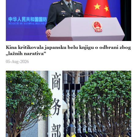
Kina kritikovala japansku belu knjigu o odbrani zbog
„lažnih narativa“
05-Aug-2026