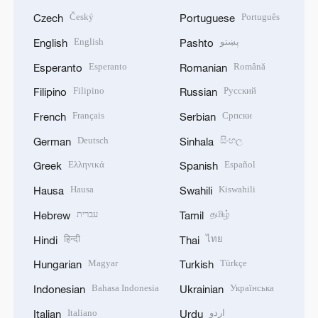
Český
Português
Czech
Portuguese
English
پښتو
English
Pashto
Esperanto
Română
Esperanto
Romanian
Filipino
Русский
Filipino
Russian
Français
Српски
French
Serbian
Deutsch
සිංහල
German
Sinhala
Ελληνικά
Español
Greek
Spanish
Hausa
Kiswahili
Hausa
Swahili
עברית
தமிழ்
Hebrew
Tamil
हिन्दी
ไทย
Hindi
Thai
Magyar
Türkçe
Hungarian
Turkish
Bahasa Indonesia
Українська
Indonesian
Ukrainian
Italiano
اردو
Italian
Urdu