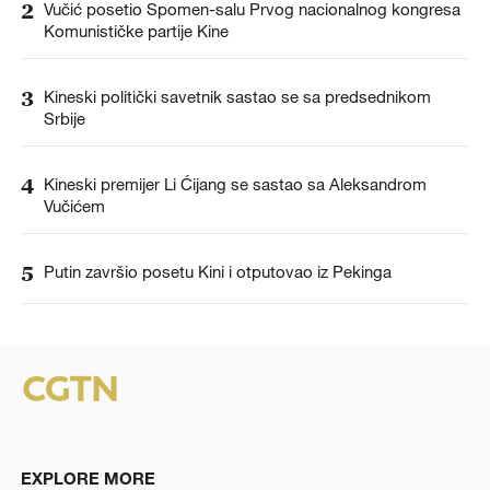
2
Vučić posetio Spomen-salu Prvog nacionalnog kongresa
Komunističke partije Kine
3
Kineski politički savetnik sastao se sa predsednikom
Srbije
4
Kineski premijer Li Ćijang se sastao sa Aleksandrom
Vučićem
5
Putin završio posetu Kini i otputovao iz Pekinga
EXPLORE MORE