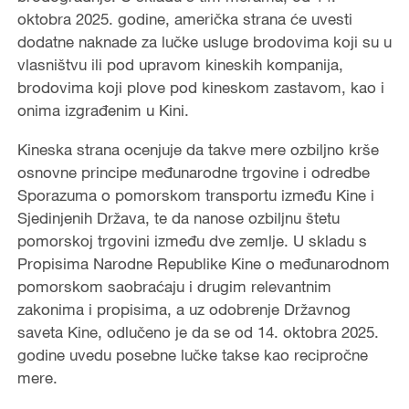
oktobra 2025. godine, američka strana će uvesti
dodatne naknade za lučke usluge brodovima koji su u
vlasništvu ili pod upravom kineskih kompanija,
brodovima koji plove pod kineskom zastavom, kao i
onima izgrađenim u Kini.
Kineska strana ocenjuje da takve mere ozbiljno krše
osnovne principe međunarodne trgovine i odredbe
Sporazuma o pomorskom transportu između Kine i
Sjedinjenih Država, te da nanose ozbiljnu štetu
pomorskoj trgovini između dve zemlje. U skladu s
Propisima Narodne Republike Kine o međunarodnom
pomorskom saobraćaju i drugim relevantnim
zakonima i propisima, a uz odobrenje Državnog
saveta Kine, odlučeno je da se od 14. oktobra 2025.
godine uvedu posebne lučke takse kao recipročne
mere.