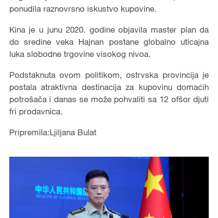
ponudila raznovrsno iskustvo kupovine.
Kina je u junu 2020. godine objavila master plan da
do sredine veka Hajnan postane globalno uticajna
luka slobodne trgovine visokog nivoa.
Podstaknuta ovom politikom, ostrvska provincija je
postala atraktivna destinacija za kupovinu domaćih
potrošača i danas se može pohvaliti sa 12 ofšor djuti
fri prodavnica.
Pripremila:Ljiljana Bulat