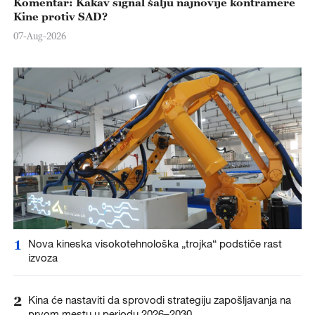
Komentar: Kakav signal šalju najnovije kontramere
Kine protiv SAD?
07-Aug-2026
1
Nova kineska visokotehnološka „trojka“ podstiče rast
izvoza
2
Kina će nastaviti da sprovodi strategiju zapošljavanja na
prvom mestu u periodu 2026–2030.