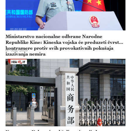
Ministarstvo nacionalne odbrane Narodne
Republike Kine: Kineska vojska će preduzeti čvrste
kontramere protiv svih provokativnih pokušaja
07-Aug-2026
izazivanja nemira