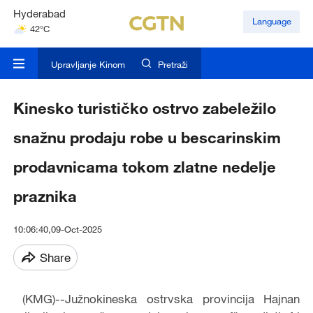
Hyderabad
Language
42°C
Mumbai
31°C
Upravljanje Kinom
Pretraži
Kinesko turističko ostrvo zabeležilo
snažnu prodaju robe u bescarinskim
prodavnicama tokom zlatne nedelje
praznika
10:06:40,09-Oct-2025
Share
(KMG)--Južnokineska ostrvska provincija Hajnan