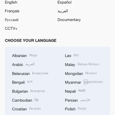
English
Español
Français
العربية
Русский
Documentary
CCTV+
CHOOSE YOUR LANGUAGE
Shqip
ລາວ
Albanian
Lao
العربية
Bahasa Melayu
Arabic
Malay
Беларуская
Монгол
Belarusian
Mongolian
বাংলা
မြန်မာဘာသာ
Bengali
Myanmar
Български
नेपाली
Bulgarian
Nepali
ខ្មែរ
فارسی
Cambodian
Persian
Hrvatski
Polski
Croatian
Polish