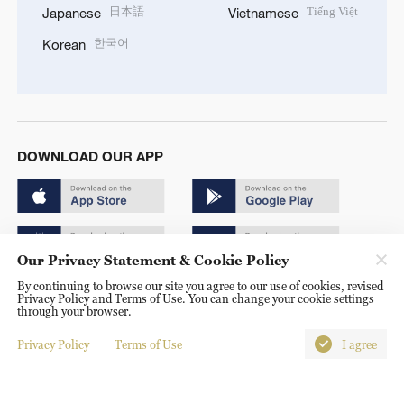
日本語
Tiếng Việt
Japanese
Vietnamese
한국어
Korean
DOWNLOAD OUR APP
Our Privacy Statement & Cookie Policy
By continuing to browse our site you agree to our use of cookies, revised
Copyright © 2024 CGTN.
Privacy Policy and Terms of Use. You can change your cookie settings
through your browser.
京ICP备20000184号
Privacy Policy
Terms of Use
I agree
京公网安备 11010502050052号
Disinformation report hotline: 010-85061466