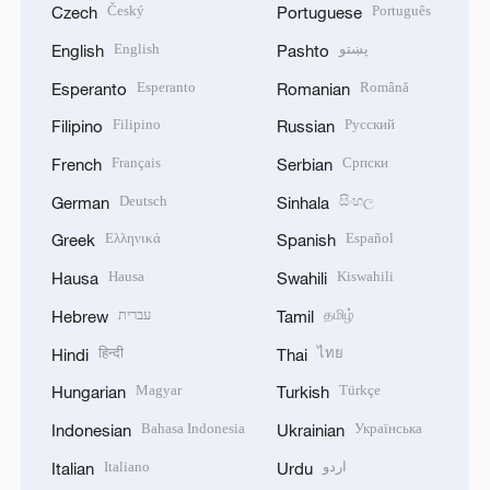
Český
Português
Czech
Portuguese
English
پښتو
English
Pashto
Esperanto
Română
Esperanto
Romanian
Filipino
Русский
Filipino
Russian
Français
Српски
French
Serbian
Deutsch
සිංහල
German
Sinhala
Ελληνικά
Español
Greek
Spanish
Hausa
Kiswahili
Hausa
Swahili
עברית
தமிழ்
Hebrew
Tamil
हिन्दी
ไทย
Hindi
Thai
Magyar
Türkçe
Hungarian
Turkish
Bahasa Indonesia
Українська
Indonesian
Ukrainian
Italiano
اردو
Italian
Urdu