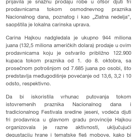
prijavila je snažnu prodaju robe u ofšor djuti fri
prodavnicama tokom osmodnevnog praznika
Nacionalnog dana, poznatog i kao „Zlatna nedelja“,
saopštila je lokalna carinska uprava.
Carina Hajkou nadgledala je ukupno 944 miliona
juana (132,5 miliona američkih dolara) prodaje u ovim
prodavnicama koju je ostvarilo približno 122.900
kupaca tokom praznika od 1. do 8. oktobra, sa
prosečnom potrošnjom od 7.685 juana po osobi, što
predstavlja međugodišnje povećanje od 13,6, 3,2 i 10
odsto, respektivno.
Da bi iskoristila vrhunac putovanja tokom
istovremenih praznika Nacionalnog dana i
tradicionalnog Festivala sredine jeseni, vodeća djuti
fri prodavnica u glavnom gradu provincije Hajkou
organizovala je razne aktivnosti, uključujući
degustaciju hrane i tematske fleš mobove, kako bi