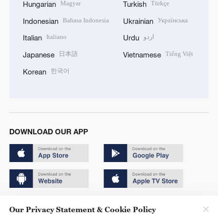
Magyar
Türkçe
Hungarian
Turkish
Bahasa Indonesia
Українська
Indonesian
Ukrainian
Italiano
اردو
Italian
Urdu
日本語
Tiếng Việt
Japanese
Vietnamese
한국어
Korean
DOWNLOAD OUR APP
Copyright © 2024 CGTN.
Our Privacy Statement & Cookie Policy