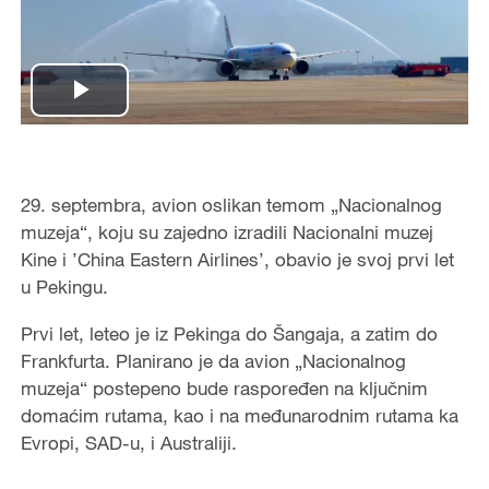
Play
Video
29. septembra, avion oslikan temom „Nacionalnog
muzeja“, koju su zajedno izradili Nacionalni muzej
Kine i ’China Eastern Airlines’, obavio je svoj prvi let
u Pekingu.
Prvi let, leteo je iz Pekinga do Šangaja, a zatim do
Frankfurta. Planirano je da avion „Nacionalnog
muzeja“ postepeno bude raspoređen na ključnim
domaćim rutama, kao i na međunarodnim rutama ka
Evropi, SAD-u, i Australiji.