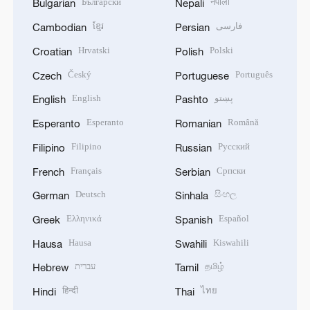
Български
नेपाली
Bulgarian
Nepali
ខ្មែរ
فارسی
Cambodian
Persian
Hrvatski
Polski
Croatian
Polish
Český
Português
Czech
Portuguese
English
پښتو
English
Pashto
Esperanto
Română
Esperanto
Romanian
Filipino
Русский
Filipino
Russian
Français
Српски
French
Serbian
Deutsch
සිංහල
German
Sinhala
Ελληνικά
Español
Greek
Spanish
Hausa
Kiswahili
Hausa
Swahili
עברית
தமிழ்
Hebrew
Tamil
हिन्दी
ไทย
Hindi
Thai