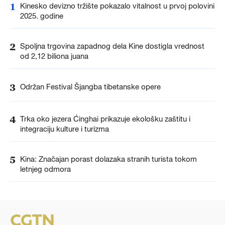
1
Kinesko devizno tržište pokazalo vitalnost u prvoj polovini
2025. godine
2
Spoljna trgovina zapadnog dela Kine dostigla vrednost
od 2,12 biliona juana
3
Održan Festival Šjangba tibetanske opere
4
Trka oko jezera Ćinghai prikazuje ekološku zaštitu i
integraciju kulture i turizma
5
Kina: Značajan porast dolazaka stranih turista tokom
letnjeg odmora