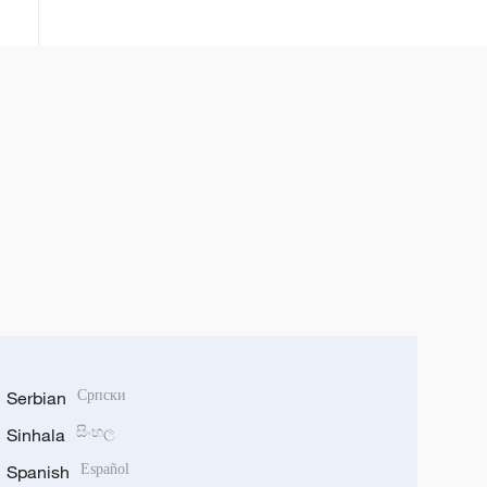
juana
Serbian
Српски
Sinhala
සිංහල
Spanish
Español