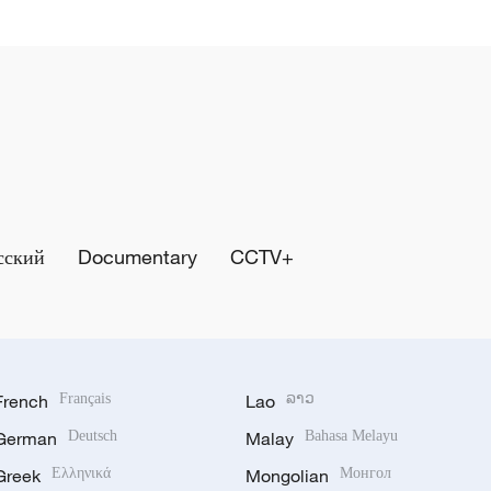
сский
Documentary
CCTV+
French
Français
Lao
ລາວ
German
Deutsch
Malay
Bahasa Melayu
Greek
Ελληνικά
Mongolian
Монгол