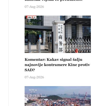
čvrste kontramere protiv svih
07-Aug-2026
provokativnih pokušaja
izazivanja nemira
Komentar: Kakav signal šalju
najnovije kontramere Kine protiv
SAD?
07-Aug-2026