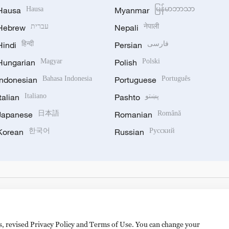
Hausa
Hausa
Myanmar
မြန်မာဘာသာ
Hebrew
עברית
Nepali
नेपाली
Hindi
हिन्दी
Persian
فارسی
Hungarian
Magyar
Polish
Polski
Indonesian
Bahasa Indonesia
Portuguese
Português
Italian
Italiano
Pashto
پښتو
Japanese
日本語
Romanian
Română
Korean
한국어
Russian
Русский
es, revised Privacy Policy and Terms of Use. You can change your