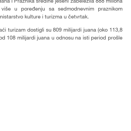
na i Praznika sredine jeseni zabeležila 888 miliona
a više u poređenju sa sedmodnevnim praznikom
starstvo kulture i turizma u četvrtak.
 turizam dostigli su 809 milijardi juana (oko 113,8
 od 108 milijardi juana u odnosu na isti period prošle