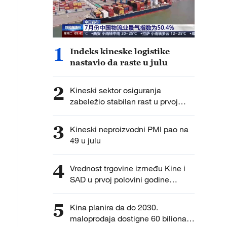
1
Indeks kineske logistike
nastavio da raste u julu
2
Kineski sektor osiguranja
zabeležio stabilan rast u prvoj
polovini godine
3
Kineski neproizvodni PMI pao na
49 u julu
4
Vrednost trgovine između Kine i
SAD u prvoj polovini godine
dostigla 2 biliona juana
5
Kina planira da do 2030.
maloprodaja dostigne 60 biliona