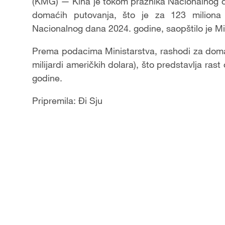
(KMG) — Kina je tokom praznika Nacionalnog da
domaćih putovanja, što je za 123 milion
Nacionalnog dana 2024. godine, saopštilo je Mini
Prema podacima Ministarstva, rashodi za domaći
milijardi američkih dolara), što predstavlja rast
godine.
Pripremila: Đi Sju