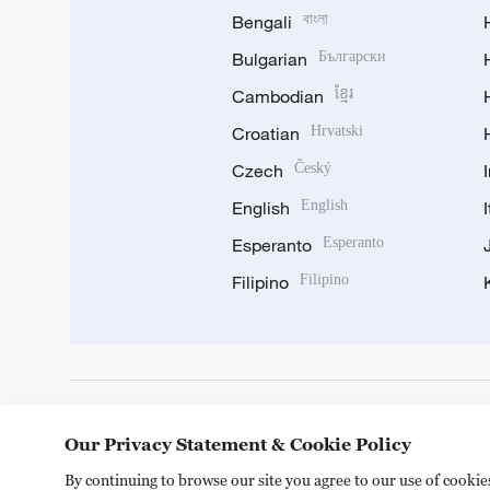
Bengali
বাংলা
Bulgarian
Български
Cambodian
ខ្មែរ
Croatian
Hrvatski
Czech
Český
English
English
Esperanto
Esperanto
Filipino
Filipino
DOWNLOAD OUR APP
Our Privacy Statement & Cookie Policy
By continuing to browse our site you agree to our use of cooki