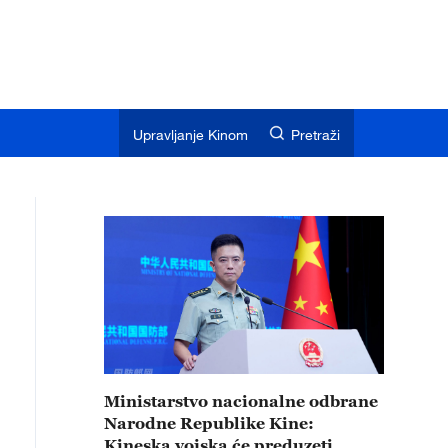
Upravljanje Kinom
Pretraži
Ministarstvo nacionalne odbrane
Narodne Republike Kine:
Kineska vojska će preduzeti