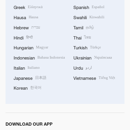
Ελληνικά
Español
Greek
Spanish
Hausa
Kiswahili
Hausa
Swahili
עברית
தமிழ்
Hebrew
Tamil
हिन्दी
ไทย
Hindi
Thai
Magyar
Türkçe
Hungarian
Turkish
Bahasa Indonesia
Українська
Indonesian
Ukrainian
Italiano
اردو
Italian
Urdu
日本語
Tiếng Việt
Japanese
Vietnamese
한국어
Korean
DOWNLOAD OUR APP