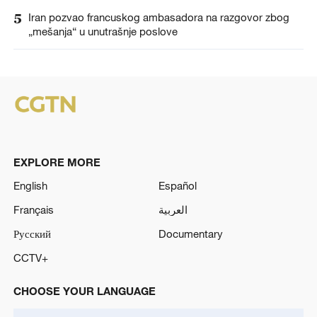
5
Iran pozvao francuskog ambasadora na razgovor zbog
„mešanja“ u unutrašnje poslove
EXPLORE MORE
English
Español
Français
العربية
Русский
Documentary
CCTV+
CHOOSE YOUR LANGUAGE