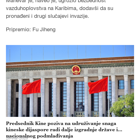
Manevar je, naveo je, ugrozio bezbednost
vazduhoplovstva na Karibima, dodavši da su
pronađeni i drugi slučajevi invazije.
Pripremio: Fu Jiheng
Predsednik Kine poziva na udruživanje snaga
kineske dijaspore radi dalje izgradnje države i
nacionalnog podmlađivanja
28-Jul-2026