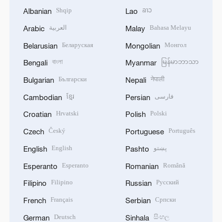
Shqip
ລາວ
Albanian
Lao
العربية
Bahasa Melayu
Arabic
Malay
Беларуская
Монгол
Belarusian
Mongolian
বাংলা
မြန်မာဘာသာ
Bengali
Myanmar
Български
नेपाली
Bulgarian
Nepali
ខ្មែរ
فارسی
Cambodian
Persian
Hrvatski
Polski
Croatian
Polish
Český
Português
Czech
Portuguese
English
پښتو
English
Pashto
Esperanto
Română
Esperanto
Romanian
Filipino
Русский
Filipino
Russian
Français
Српски
French
Serbian
Deutsch
සිංහල
German
Sinhala