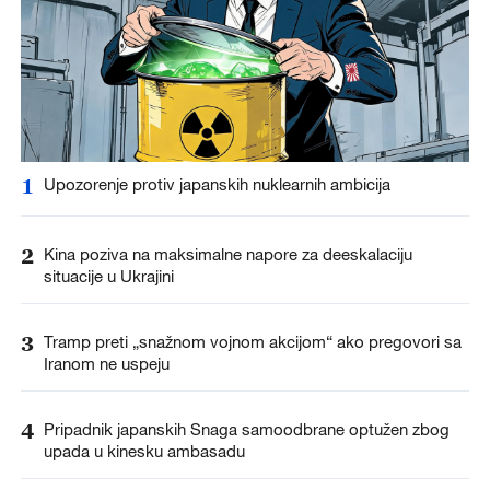
1
Upozorenje protiv japanskih nuklearnih ambicija
2
Kina poziva na maksimalne napore za deeskalaciju
situacije u Ukrajini
3
Tramp preti „snažnom vojnom akcijom“ ako pregovori sa
Iranom ne uspeju
4
Pripadnik japanskih Snaga samoodbrane optužen zbog
upada u kinesku ambasadu