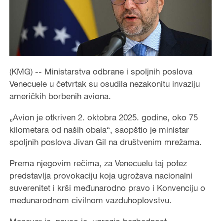
(KMG) -- Ministarstva odbrane i spoljnih poslova
Venecuele u četvrtak su osudila nezakonitu invaziju
američkih borbenih aviona.
„Avion je otkriven 2. oktobra 2025. godine, oko 75
kilometara od naših obala“, saopštio je ministar
spoljnih poslova Jivan Gil na društvenim mrežama.
Prema njegovim rečima, za Venecuelu taj potez
predstavlja provokaciju koja ugrožava nacionalni
suverenitet i krši međunarodno pravo i Konvenciju o
međunarodnom civilnom vazduhoplovstvu.