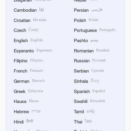
ខ្មែរ
فارسی
Cambodian
Persian
Hrvatski
Polski
Croatian
Polish
Český
Português
Czech
Portuguese
English
پښتو
English
Pashto
Esperanto
Română
Esperanto
Romanian
Filipino
Русский
Filipino
Russian
Français
Српски
French
Serbian
Deutsch
සිංහල
German
Sinhala
Ελληνικά
Español
Greek
Spanish
Hausa
Kiswahili
Hausa
Swahili
עברית
தமிழ்
Hebrew
Tamil
हिन्दी
ไทย
Hindi
Thai