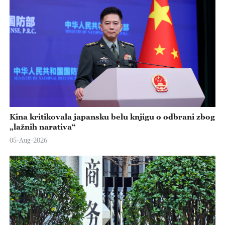
Kina kritikovala japansku belu knjigu o odbrani zbog
„lažnih narativa“
05-Aug-2026