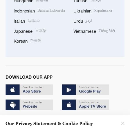
Magyar
Türkçe
Hungarian
Turkish
Bahasa Indonesia
Українська
Indonesian
Ukrainian
Italiano
اردو
Italian
Urdu
日本語
Tiếng Việt
Japanese
Vietnamese
한국어
Korean
DOWNLOAD OUR APP
Copyright © 2024 CGTN.
Our Privacy Statement & Cookie Policy
京ICP备20000184号