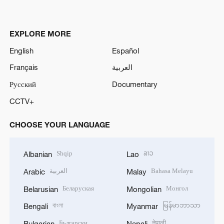
EXPLORE MORE
English
Español
Français
العربية
Русский
Documentary
CCTV+
CHOOSE YOUR LANGUAGE
Shqip
ລາວ
Albanian
Lao
العربية
Bahasa Melayu
Arabic
Malay
Беларуская
Монгол
Belarusian
Mongolian
বাংলা
မြန်မာဘာသာ
Bengali
Myanmar
Български
नेपाली
Bulgarian
Nepali