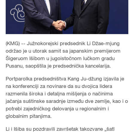
(KMG) -- Južnokorejski predsednik Li Džae-mjung
održao je u utorak samit sa japanskim premijerom
Šigeruom Išibom u jugoistočnom lučkom gradu
Pusanu, saopštila je predsednička kancelarija.
Portparolka predsedništva Kang Ju-džung izjavila je
na konferenciji za novinare da su dvojica lidera
razmenila široka i detaljna mišljenja o načinima
jačanja suštinske saradnje između dve zemlje, kao i o
potrebi zajedničkog delovanja u regionalnim i
globalnim pitanjima.
Li i Išiba su pozdravili završetak takozvane „šatl