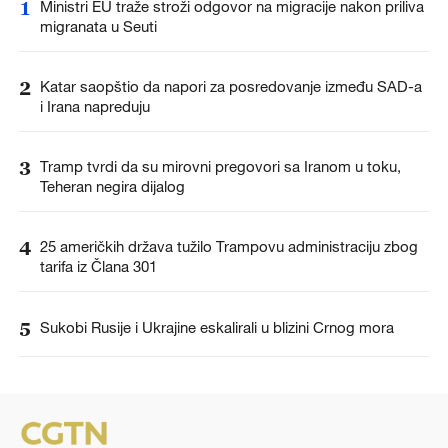
1
Ministri EU traže stroži odgovor na migracije nakon priliva
migranata u Seuti
2
Katar saopštio da napori za posredovanje između SAD-a
i Irana napreduju
3
Tramp tvrdi da su mirovni pregovori sa Iranom u toku,
Teheran negira dijalog
4
25 američkih država tužilo Trampovu administraciju zbog
tarifa iz Člana 301
5
Sukobi Rusije i Ukrajine eskalirali u blizini Crnog mora