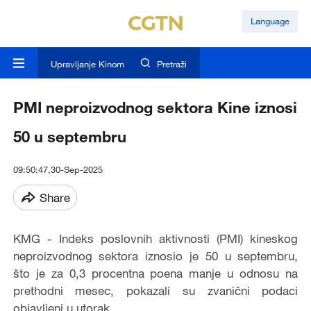
Language
Upravljanje Kinom
Pretraži
PMI neproizvodnog sektora Kine iznosi
50 u septembru
09:50:47,30-Sep-2025
Share
KMG - Indeks poslovnih aktivnosti (PMI) kineskog
neproizvodnog sektora iznosio je 50 u septembru,
što je za 0,3 procentna poena manje u odnosu na
prethodni mesec, pokazali su zvanični podaci
objavljeni u utorak.