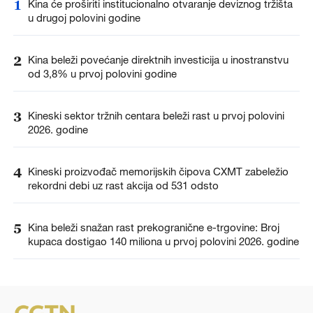
1
Kina će proširiti institucionalno otvaranje deviznog tržišta
u drugoj polovini godine
2
Kina beleži povećanje direktnih investicija u inostranstvu
od 3,8% u prvoj polovini godine
3
Kineski sektor tržnih centara beleži rast u prvoj polovini
2026. godine
4
Kineski proizvođač memorijskih čipova CXMT zabeležio
rekordni debi uz rast akcija od 531 odsto
5
Kina beleži snažan rast prekogranične e-trgovine: Broj
kupaca dostigao 140 miliona u prvoj polovini 2026. godine