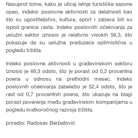
Nasuprot tome, kako je uticaj letnje turističke sezone
opao, indeksi poslovne aktivnosti za delatnosti kao
što su ugostiteljstvo, kultura, sport i zabava bili su
ispod granice rasta. Indeks poslovnih očekivanja za
uslužni sektor iznosio je relativno visokih 56,3, što
pokazuje da su uslužna preduzeća optimistična u
pogledu tržišta.
Indeks poslovne aktivnosti u građevinskom sektoru
iznosio je 49,3 odsto, što je porast od 0,2 procentna
poena u odnosu na prethodni mesec. Indeks
poslovnih očekivanja zabeležio je 52,4 odsto, što je
rast od 0,7 procentnih poena, što ukazuje na blagi
porast poverenja među građevinskim kompanijama u
pogledu kratkoročnog razvoja tržišta.
priredio: Radosav Berbatović