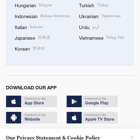
Magyar
Türkçe
Hungarian
Turkish
Bahasa Indonesia
Українська
Indonesian
Ukrainian
Italiano
اردو
Italian
Urdu
日本語
Tiếng Việt
Japanese
Vietnamese
한국어
Korean
DOWNLOAD OUR APP
Copyright © 2024 CGTN.
Our Privacy Statement & Cookie Policy