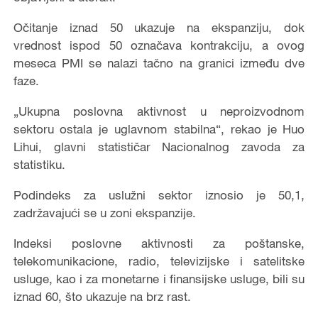
Očitanje iznad 50 ukazuje na ekspanziju, dok
vrednost ispod 50 označava kontrakciju, a ovog
meseca PMI se nalazi tačno na granici između dve
faze.
„Ukupna poslovna aktivnost u neproizvodnom
sektoru ostala je uglavnom stabilna“, rekao je Huo
Lihui, glavni statističar Nacionalnog zavoda za
statistiku.
Podindeks za uslužni sektor iznosio je 50,1,
zadržavajući se u zoni ekspanzije.
Indeksi poslovne aktivnosti za poštanske,
telekomunikacione, radio, televizijske i satelitske
usluge, kao i za monetarne i finansijske usluge, bili su
iznad 60, što ukazuje na brz rast.