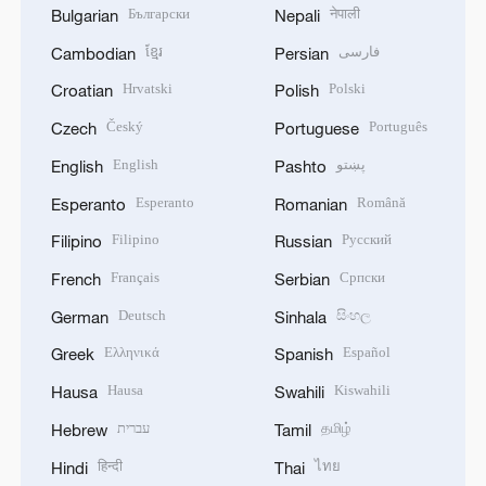
Български
नेपाली
Bulgarian
Nepali
ខ្មែរ
فارسی
Cambodian
Persian
Hrvatski
Polski
Croatian
Polish
Český
Português
Czech
Portuguese
English
پښتو
English
Pashto
Esperanto
Română
Esperanto
Romanian
Filipino
Русский
Filipino
Russian
Français
Српски
French
Serbian
Deutsch
සිංහල
German
Sinhala
Ελληνικά
Español
Greek
Spanish
Hausa
Kiswahili
Hausa
Swahili
עברית
தமிழ்
Hebrew
Tamil
हिन्दी
ไทย
Hindi
Thai