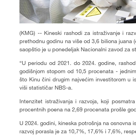
(KMG) -- Kineski rashodi za istraživanje i ra
prethodnu godinu na više od 3,6 biliona juana (
saopštio je u ponedeljak Nacionalni zavod za st
“U periodu od 2021. do 2024. godine, rashodi 
godišnjom stopom od 10,5 procenata - jednim
što Kinu čini drugim najvećim investitorom u is
viši statističar NBS-a.
Intenzitet istraživanja i razvoja, koji posm
procentnih poena na 2,69 procenata prošle god
U 2024. godini, kineska potrošnja na osnovna is
razvoj porasla je za 10,7%, 17,6% i 7,6%, res