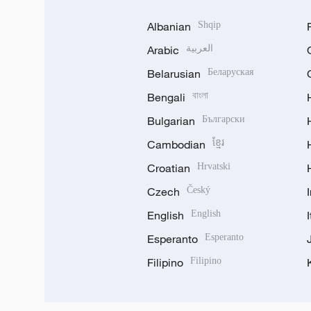
Albanian
Shqip
Arabic
العربية
Belarusian
Беларуская
Bengali
বাংলা
Bulgarian
Български
Cambodian
ខ្មែរ
Croatian
Hrvatski
Czech
Český
English
English
Esperanto
Esperanto
Filipino
Filipino