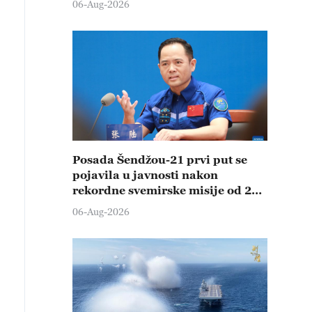
06-Aug-2026
Posada Šendžou-21 prvi put se
pojavila u javnosti nakon
rekordne svemirske misije od 210
dana
06-Aug-2026