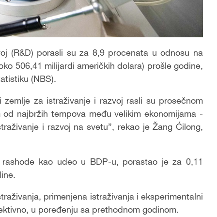
zvoj (R&D) porasli su za 8,9 procenata u odnosu na
oko 506,41 milijardi američkih dolara) prošle godine,
atistiku (NBS).
zemlje za istraživanje i razvoj rasli su prosečnom
 od najbržih tempova među velikim ekonomijama -
traživanje i razvoj na svetu”, rekao je Žang Ćilong,
atra rashode kao udeo u BDP-u, porastao je za 0,11
ine.
traživanja, primenjena istraživanja i eksperimentalni
pektivno, u poređenju sa prethodnom godinom.