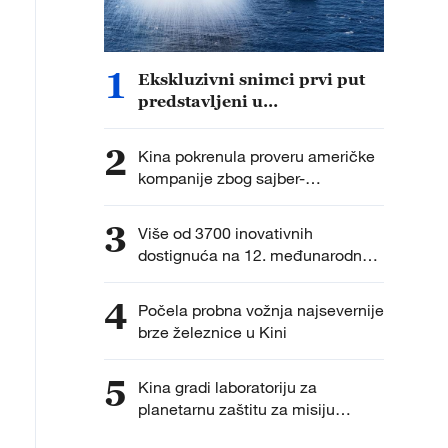
1
Ekskluzivni snimci prvi put
predstavljeni u
dokumentarcu „Put do
pobede“
2
Kina pokrenula proveru američke
kompanije zbog sajber-
bezbednosti
3
Više od 3700 inovativnih
dostignuća na 12. međunarodnoj
izložbi izuma
4
Počela probna vožnja najsevernije
brze železnice u Kini
5
Kina gradi laboratoriju za
planetarnu zaštitu za misiju
vraćanja uzoraka na Mars