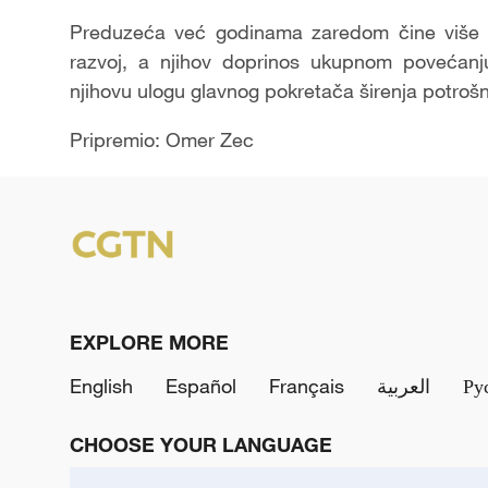
Preduzeća već godinama zaredom čine više 
razvoj, a njihov doprinos ukupnom povećanju
njihovu ulogu glavnog pokretača širenja potrošnj
Pripremio: Omer Zec
EXPLORE MORE
English
Español
Français
العربية
Ру
CHOOSE YOUR LANGUAGE