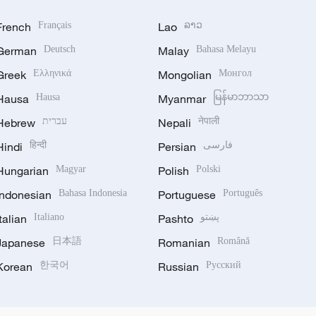
French
Français
Lao
ລາວ
German
Deutsch
Malay
Bahasa Melayu
Greek
Ελληνικά
Mongolian
Монгол
Hausa
Hausa
Myanmar
မြန်မာဘာသာ
Hebrew
עברית
Nepali
नेपाली
Hindi
हिन्दी
Persian
فارسی
Hungarian
Magyar
Polish
Polski
Indonesian
Bahasa Indonesia
Portuguese
Português
Italian
Italiano
Pashto
پښتو
Japanese
日本語
Romanian
Română
Korean
한국어
Russian
Русский