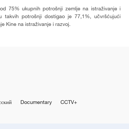
od 75% ukupnih potrošnji zemlje na istraživanje i
 takvih potrošnji dostigao je 77,1%, učvršćujući
e Kine na istraživanje i razvoj.
сский
Documentary
CCTV+