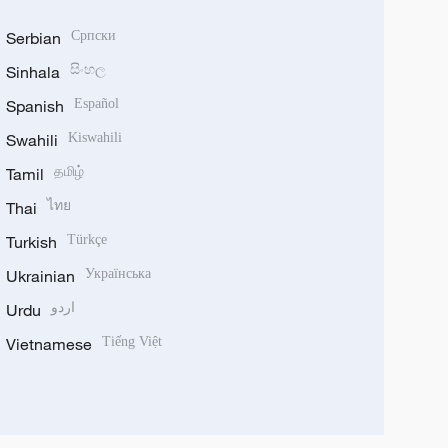
Serbian
Српски
Sinhala
සිංහල
Spanish
Español
Swahili
Kiswahili
Tamil
தமிழ்
Thai
ไทย
Turkish
Türkçe
Ukrainian
Українська
Urdu
اردو
Vietnamese
Tiếng Việt