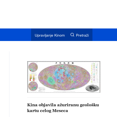
Upravljanje Kinom
Pretraži
Kina objavila ažuriranu geološku
kartu celog Meseca