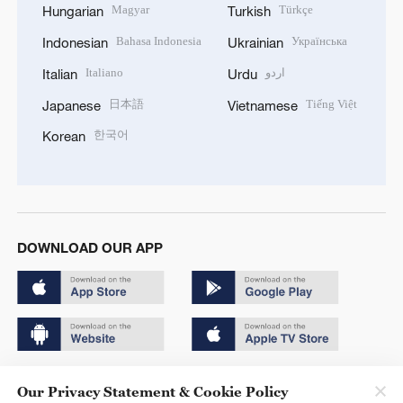
Magyar
Türkçe
Hungarian
Turkish
Bahasa Indonesia
Українська
Indonesian
Ukrainian
Italiano
اردو
Italian
Urdu
日本語
Tiếng Việt
Japanese
Vietnamese
한국어
Korean
DOWNLOAD OUR APP
Copyright © 2024 CGTN.
Our Privacy Statement & Cookie Policy