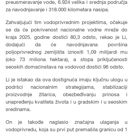
preusmeravanje vode, 6.924 velika i srednja područja
za navodnjavanje i 318.000 kilometara nasipa.
Zahvaljujući tim vodoprivrednim projektima, očekuje
se da će pokrivenost nacionalne vodne mreže do
kraja 2025. godine dostići 80,3 odsto, rekao je Li,
dodajući da će navodnjavana površina
poljoprivrednog zemljišta iznositi 1,09 milijardi mu
(oko 73 miliona hektara), a stopa priključenosti
seoskih domaćinstava na vodovod dostići 96 odsto.
Li je istakao da ova dostignuća imaju ključnu ulogu u
podršci nacionalnim strategijama, stabilizaciji
proizvodnje žitarica, obezbeđivanju prinosa i
unapređenju kvaliteta života i u gradskim i u seoskim
sredinama.
On je takođe naglasio značajna ulaganja u
vodoprivredu, koja su prvi put premašila granicu od 1