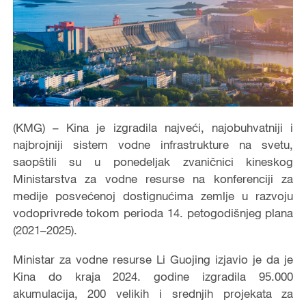
(KMG) – Kina je izgradila najveći, najobuhvatniji i
najbrojniji sistem vodne infrastrukture na svetu,
saopštili su u ponedeljak zvaničnici kineskog
Ministarstva za vodne resurse na konferenciji za
medije posvećenoj dostignućima zemlje u razvoju
vodoprivrede tokom perioda 14. petogodišnjeg plana
(2021–2025).
Ministar za vodne resurse Li Guojing izjavio je da je
Kina do kraja 2024. godine izgradila 95.000
akumulacija, 200 velikih i srednjih projekata za