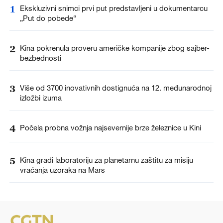
1
Ekskluzivni snimci prvi put predstavljeni u dokumentarcu
„Put do pobede“
2
Kina pokrenula proveru američke kompanije zbog sajber-
bezbednosti
3
Više od 3700 inovativnih dostignuća na 12. međunarodnoj
izložbi izuma
4
Počela probna vožnja najsevernije brze železnice u Kini
5
Kina gradi laboratoriju za planetarnu zaštitu za misiju
vraćanja uzoraka na Mars