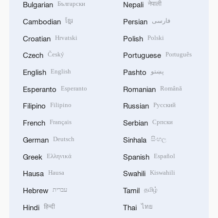
Български
नेपाली
Bulgarian
Nepali
ខ្មែរ
فارسی
Cambodian
Persian
Hrvatski
Polski
Croatian
Polish
Český
Português
Czech
Portuguese
English
پښتو
English
Pashto
Esperanto
Română
Esperanto
Romanian
Filipino
Русский
Filipino
Russian
Français
Српски
French
Serbian
Deutsch
සිංහල
German
Sinhala
Ελληνικά
Español
Greek
Spanish
Hausa
Kiswahili
Hausa
Swahili
עברית
தமிழ்
Hebrew
Tamil
हिन्दी
ไทย
Hindi
Thai