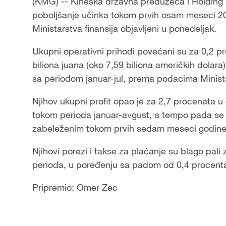
(KMG) -- Kineska državna preduzeća i Holding 
poboljšanje učinka tokom prvih osam meseci 202
Ministarstva finansija objavljeni u ponedeljak.
Ukupni operativni prihodi povećani su za 0,2 
biliona juana (oko 7,59 biliona američkih dolara
sa periodom januar-jul, prema podacima Minista
Njihov ukupni profit opao je za 2,7 procenata 
tokom perioda januar-avgust, a tempo pada se
zabeleženim tokom prvih sedam meseci godine
Njihovi porezi i takse za plaćanje su blago pal
perioda, u poređenju sa padom od 0,4 procent
Pripremio: Omer Zec