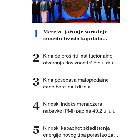
1
Mere za jačanje saradnje
između tržišta kapitala
Hongkonga i kontinentalnog
dela Kine
2
Kina će proširiti institucionalno
otvaranje deviznog tržišta u drugoj
polovini godine
3
Kina povećava maloprodajne
cene benzina i dizela
4
Kineski indeks menadžera
nabavke (PMI) pao na 49,2 u julu
5
Kineski kapacitet skladištenja
energije novog tipa porastao za