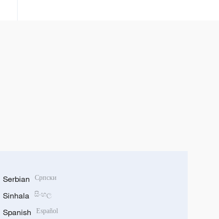
61 odsto u odnosu na prošlu
godinu
Serbian
Српски
Sinhala
සිංහල
Spanish
Español