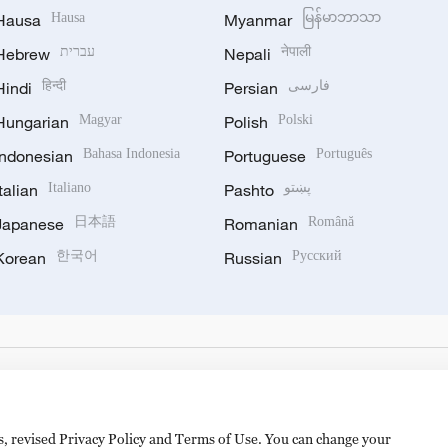
Hausa
Hausa
Myanmar
မြန်မာဘာသာ
Hebrew
עברית
Nepali
नेपाली
Hindi
हिन्दी
Persian
فارسی
Hungarian
Magyar
Polish
Polski
Indonesian
Bahasa Indonesia
Portuguese
Português
Italian
Italiano
Pashto
پښتو
Japanese
日本語
Romanian
Română
Korean
한국어
Russian
Русский
es, revised Privacy Policy and Terms of Use. You can change your