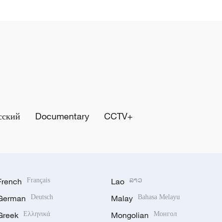
сский
Documentary
CCTV+
French
Français
Lao
ລາວ
German
Deutsch
Malay
Bahasa Melayu
Greek
Ελληνικά
Mongolian
Монгол