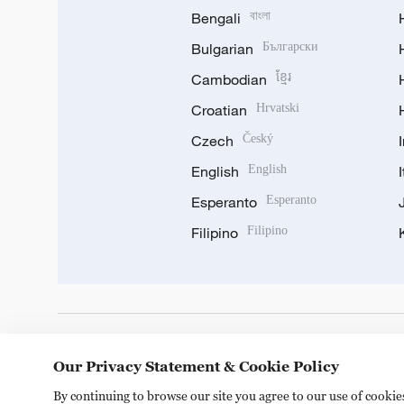
Bengali
বাংলা
Bulgarian
Български
Cambodian
ខ្មែរ
Croatian
Hrvatski
Czech
Český
English
English
Esperanto
Esperanto
Filipino
Filipino
DOWNLOAD OUR APP
Our Privacy Statement & Cookie Policy
By continuing to browse our site you agree to our use of cooki