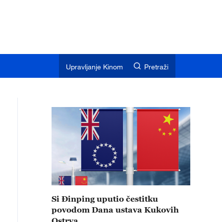
Upravljanje Kinom
Pretraži
Si Đinping uputio čestitku
povodom Dana ustava Kukovih
Ostrva