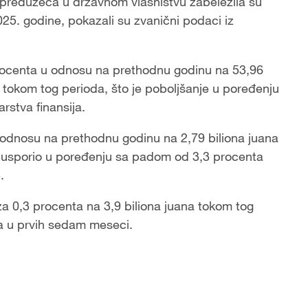
preduzeća u državnom vlasništvu zabeležila su
5. godine, pokazali su zvanični podaci iz
procenta u odnosu na prethodnu godinu na 53,96
) tokom tog perioda, što je poboljšanje u poređenju
rstva finansija.
u odnosu na prethodnu godinu na 2,79 biliona juana
 usporio u poređenju sa padom od 3,3 procenta
.
i za 0,3 procenta na 3,9 biliona juana tokom tog
a u prvih sedam meseci.