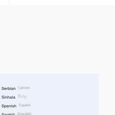
Serbian
Српски
Sinhala
සිංහල
Spanish
Español
Swahili
Kiswahili