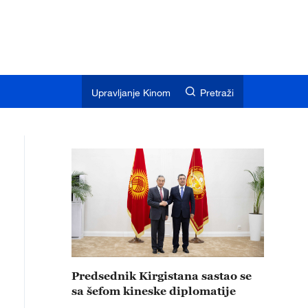
Upravljanje Kinom
Pretraži
Predsednik Kirgistana sastao se
sa šefom kineske diplomatije