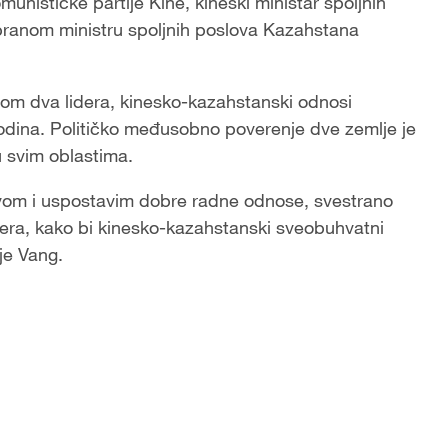
nističke partije Kine, kineski ministar spoljnih
abranom ministru spoljnih poslova Kazahstana
vom dva lidera, kinesko-kazahstanski odnosi
odina. Političko međusobno poverenje dve zemlje je
u svim oblastima.
vom i uspostavim dobre radne odnose, svestrano
idera, kako bi kinesko-kazahstanski sveobuhvatni
 je Vang.