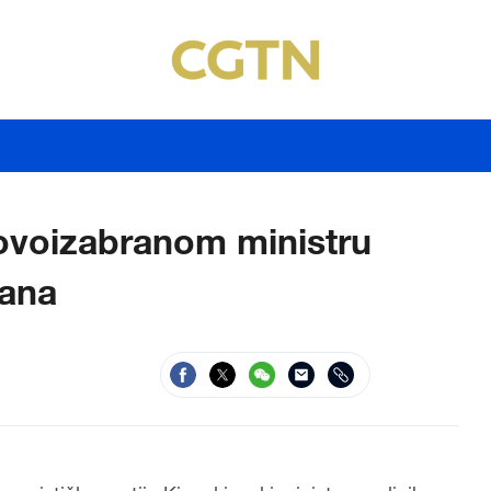
novoizabranom ministru
tana