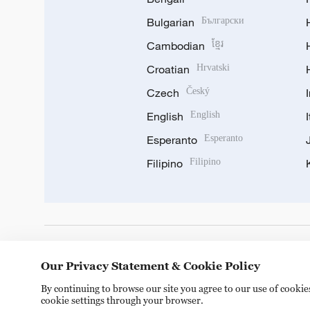
Bulgarian
Български
Cambodian
ខ្មែរ
Croatian
Hrvatski
Czech
Český
English
English
Esperanto
Esperanto
Filipino
Filipino
DOWNLOAD OUR APP
Our Privacy Statement & Cookie Policy
By continuing to browse our site you agree to our use of cooki
cookie settings through your browser.