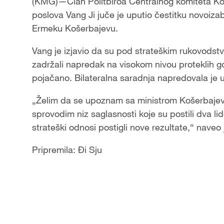
(KMG)—Član Politbiroa Centralnog komiteta Komu
poslova Vang Ji juče je uputio čestitku novoiz
Ermeku Košerbajevu.
Vang je izjavio da su pod strateškim rukovodst
zadržali napredak na visokom nivou proteklih g
pojačano. Bilateralna saradnja napredovala je 
„Želim da se upoznam sa ministrom Košerbaje
sprovodim niz saglasnosti koje su postili dva l
strateški odnosi postigli nove rezultate,“ naveo
Pripremila: Đi Sju