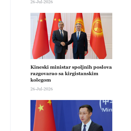
26-Jul-2026
Kineski ministar spoljnih poslova
razgovarao sa kirgistanskim
kolegom
26-Jul-2026