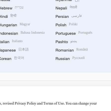
Hebrew
עברית
Nepali
नेपाली
Hindi
हिन्दी
Persian
فارسی
Hungarian
Magyar
Polish
Polski
Indonesian
Bahasa Indonesia
Portuguese
Português
Italian
Italiano
Pashto
پښتو
Japanese
日本語
Romanian
Română
Korean
한국어
Russian
Русский
es, revised Privacy Policy and Terms of Use. You can change your