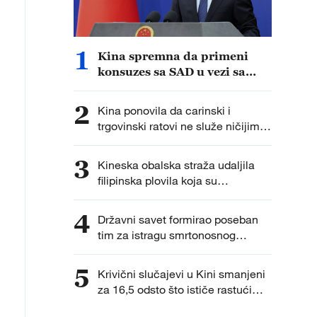
1
Kina spremna da primeni
konsuzes sa SAD u vezi sa
veštačkom inteligencijom
2
Kina ponovila da carinski i
trgovinski ratovi ne služe ničijim
interesima
3
Kineska obalska straža udaljila
filipinska plovila koja su
nezakonito bila ušla u vode oko
kineskog grebena Huangjan Dao
4
Državni savet formirao poseban
tim za istragu smrtonosnog
pucanja rezervoara na jugu Kine
5
Krivični slučajevi u Kini smanjeni
za 16,5 odsto što ističe rastući
„kineski osećaj sigurnosti“