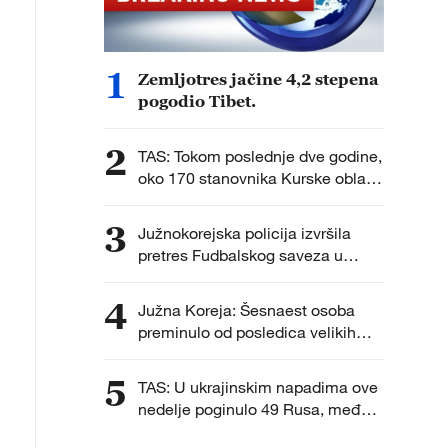
1
Zemljotres jačine 4,2 stepena
pogodio Tibet.
2
TAS: Tokom poslednje dve godine,
oko 170 stanovnika Kurske oblasti
vraćeno je u Rusiju sa teritorije
Ukrajine, gde su se, prema
3
Južnokorejska policija izvršila
navodima ruskih vlasti, nalazili
pretres Fudbalskog saveza u
protiv svoje volje nakon što su
istrazi o imenovanju selektora.
ukrajinske oružane snage
4
privremeno zauzele delove
Južna Koreja: Šesnaest osoba
regiona.
preminulo od posledica velikih
vrućina ovog leta.
5
TAS: U ukrajinskim napadima ove
nedelje poginulo 49 Rusa, među
njima četvoro dece.