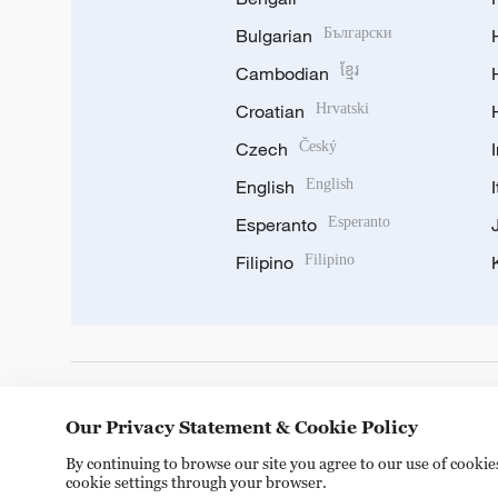
Bulgarian
Български
Cambodian
ខ្មែរ
Croatian
Hrvatski
Czech
Český
English
English
Esperanto
Esperanto
Filipino
Filipino
DOWNLOAD OUR APP
Our Privacy Statement & Cookie Policy
By continuing to browse our site you agree to our use of cooki
cookie settings through your browser.