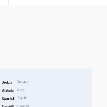
Serbian
Српски
Sinhala
සිංහල
Spanish
Español
Swahili
Kiswahili