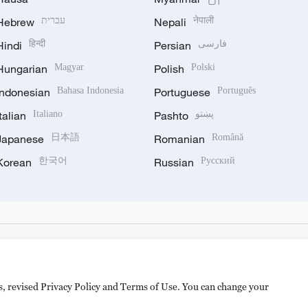
Hebrew
עברית
Nepali
नेपाली
Hindi
हिन्दी
Persian
فارسی
Hungarian
Magyar
Polish
Polski
Indonesian
Bahasa Indonesia
Portuguese
Português
Italian
Italiano
Pashto
پښتو
Japanese
日本語
Romanian
Română
Korean
한국어
Russian
Русский
es, revised Privacy Policy and Terms of Use. You can change your