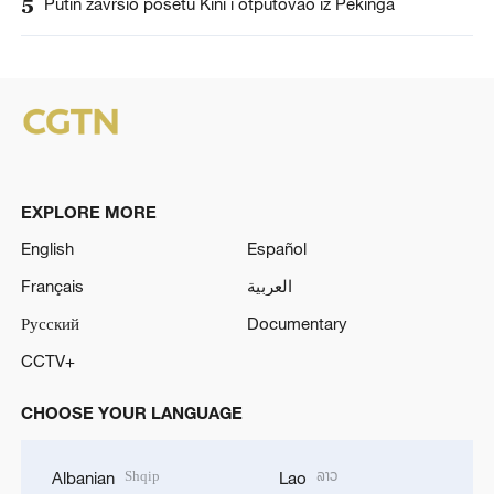
5
Putin završio posetu Kini i otputovao iz Pekinga
EXPLORE MORE
English
Español
Français
العربية
Русский
Documentary
CCTV+
CHOOSE YOUR LANGUAGE
Shqip
ລາວ
Albanian
Lao