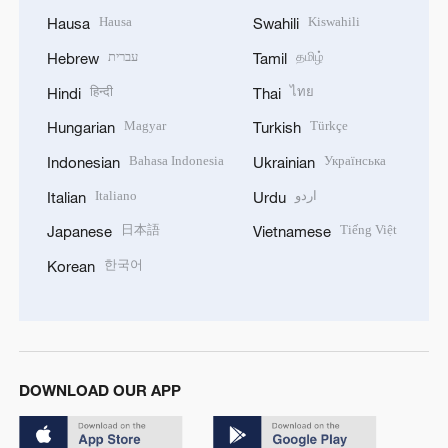
Hausa
Kiswahili
Hausa
Swahili
עברית
தமிழ்
Hebrew
Tamil
हिन्दी
ไทย
Hindi
Thai
Magyar
Türkçe
Hungarian
Turkish
Bahasa Indonesia
Українська
Indonesian
Ukrainian
Italiano
اردو
Italian
Urdu
日本語
Tiếng Việt
Japanese
Vietnamese
한국어
Korean
DOWNLOAD OUR APP