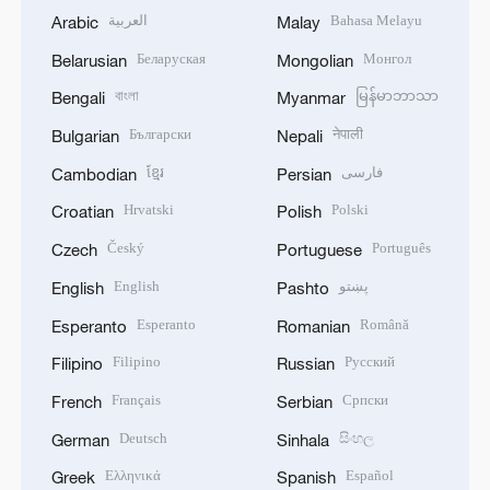
العربية
Bahasa Melayu
Arabic
Malay
Беларуская
Монгол
Belarusian
Mongolian
বাংলা
မြန်မာဘာသာ
Bengali
Myanmar
Български
नेपाली
Bulgarian
Nepali
ខ្មែរ
فارسی
Cambodian
Persian
Hrvatski
Polski
Croatian
Polish
Český
Português
Czech
Portuguese
English
پښتو
English
Pashto
Esperanto
Română
Esperanto
Romanian
Filipino
Русский
Filipino
Russian
Français
Српски
French
Serbian
Deutsch
සිංහල
German
Sinhala
Ελληνικά
Español
Greek
Spanish