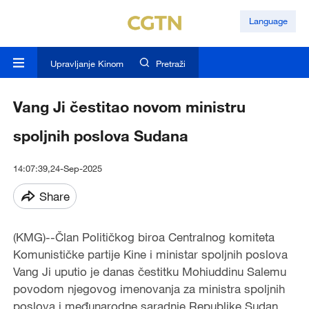
Language
Upravljanje Kinom
Pretraži
Vang Ji čestitao novom ministru
spoljnih poslova Sudana
14:07:39,24-Sep-2025
Share
(KMG)--Član Političkog biroa Centralnog komiteta
Komunističke partije Kine i ministar spoljnih poslova
Vang Ji uputio je danas čestitku Mohiuddinu Salemu
povodom njegovog imenovanja za ministra spoljnih
poslova i međunarodne saradnje Republike Sudan.