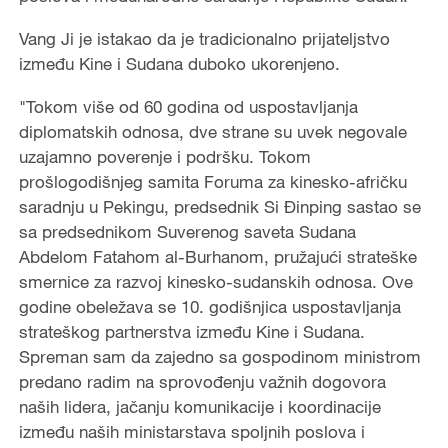
Vang Ji je istakao da je tradicionalno prijateljstvo
između Kine i Sudana duboko ukorenjeno.
"Tokom više od 60 godina od uspostavljanja
diplomatskih odnosa, dve strane su uvek negovale
uzajamno poverenje i podršku. Tokom
prošlogodišnjeg samita Foruma za kinesko-afričku
saradnju u Pekingu, predsednik Si Đinping sastao se
sa predsednikom Suverenog saveta Sudana
Abdelom Fatahom al-Burhanom, pružajući strateške
smernice za razvoj kinesko-sudanskih odnosa. Ove
godine obeležava se 10. godišnjica uspostavljanja
strateškog partnerstva između Kine i Sudana.
Spreman sam da zajedno sa gospodinom ministrom
predano radim na sprovođenju važnih dogovora
naših lidera, jačanju komunikacije i koordinacije
između naših ministarstava spoljnih poslova i