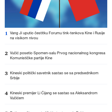
1
Vang Ji uputio čestitku Forumu tink-tenkova Kine i Rusije
na visikom nivou
2
Vučić posetio Spomen-salu Prvog nacionalnog kongresa
Komunističke partije Kine
3
Kineski politički savetnik sastao se sa predsednikom
Srbije
4
Kineski premijer Li Ćijang se sastao sa Aleksandrom
Vučićem