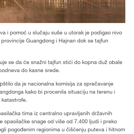
va i pomoć u slučaju suše u utorak je podigao nivo
a provincije Guangdong i Hajnan dok se tajfun
je se da će snažni tajfun stići do kopna duž obale
podneva do kasne srede.
opštilo da je nacionalna komisija za sprečavanje
ngdonga kako bi procenila situaciju na terenu i
katastrofe.
pasilačka tima iz centralno upravljanih državnih
 spasilačke snage od više od 7.400 ljudi i preko
i pogođenim regionima u čišćenju puteva i hitnom