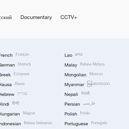
сский
Documentary
CCTV+
French
Français
Lao
ລາວ
German
Deutsch
Malay
Bahasa Melayu
Greek
Ελληνικά
Mongolian
Монгол
Hausa
Hausa
Myanmar
မြန်မာဘာသာ
Hebrew
עברית
Nepali
नेपाली
Hindi
हिन्दी
Persian
فارسی
Hungarian
Magyar
Polish
Polski
Indonesian
Bahasa Indonesia
Portuguese
Português