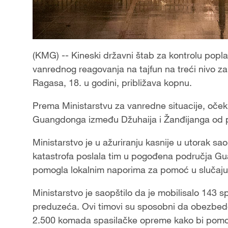
(KMG) -- Kineski državni štab za kontrolu popla
vanrednog reagovanja na tajfun na treći nivo z
Ragasa, 18. u godini, približava kopnu.
Prema Ministarstvu za vanredne situacije, očeku
Guangdonga između Džuhaija i Žanđijanga od 
Ministarstvo je u ažuriranju kasnije u utorak sa
katastrofa poslala tim u pogođena područja Gua
pomogla lokalnim naporima za pomoć u slučaju 
Ministarstvo je saopštilo da je mobilisalo 143 s
preduzeća. Ovi timovi su sposobni da obezbede
2.500 komada spasilačke opreme kako bi pomogl