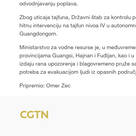
odvodnjavanju poplava.
Zbog uticaja tajfuna, Državni štab za kontrolu p
hitnu intervenciju na tajfun nivoa IV u autonom
Guangdongom.
Ministarstvo za vodne resurse je, u međuvremen
provincijama Guangsi, Hajnan i Fuđijan, kao i u
izdaju rana upozorenja i blagovremeno pruže s
potreba za evakuacijom ljudi iz opasnih područ
Pripremio: Omer Zec