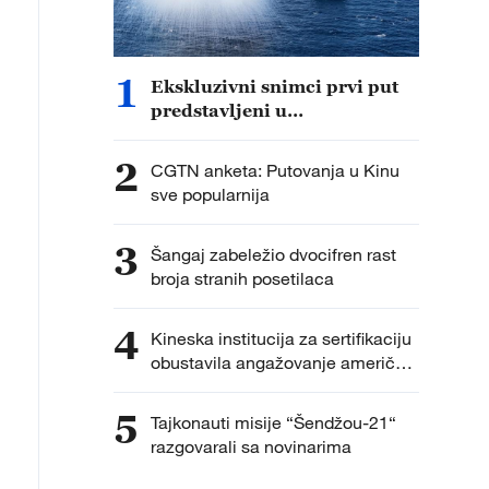
1
Ekskluzivni snimci prvi put
predstavljeni u
dokumentarcu „Put do
pobede“
2
CGTN anketa: Putovanja u Kinu
sve popularnija
3
Šangaj zabeležio dvocifren rast
broja stranih posetilaca
4
Kineska institucija za sertifikaciju
obustavila angažovanje američkih
agencija za sprovođenje
inspekcija fabrika
5
Tajkonauti misije “Šendžou-21“
razgovarali sa novinarima