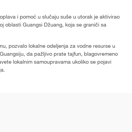
oplava i pomoć u slučaju suše u utorak je aktivirao
noj oblasti Guangsi Džuang, koja se graniči sa
u, pozvalo lokalne odeljenja za vodne resurse u
 Guangsiju, da pažljivo prate tajfun, blagovremeno
avete lokalnim samoupravama ukoliko se pojavi
ja.