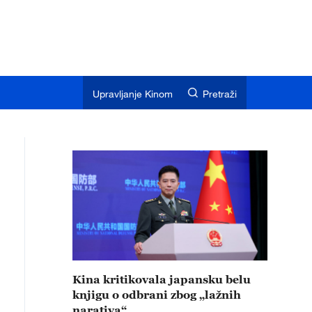
Upravljanje Kinom
Pretraži
Kina kritikovala japansku belu
knjigu o odbrani zbog „lažnih
narativa“