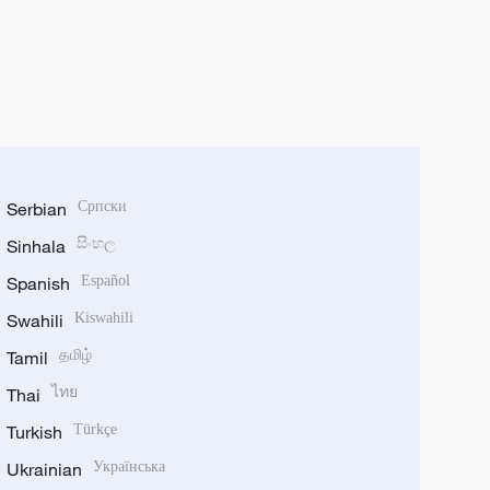
Serbian
Српски
Sinhala
සිංහල
Spanish
Español
Swahili
Kiswahili
Tamil
தமிழ்
Thai
ไทย
Turkish
Türkçe
Ukrainian
Українська