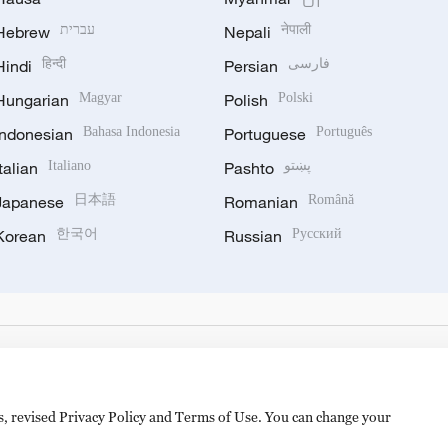
Hebrew
עברית
Nepali
नेपाली
Hindi
हिन्दी
Persian
فارسی
Hungarian
Magyar
Polish
Polski
Indonesian
Bahasa Indonesia
Portuguese
Português
Italian
Italiano
Pashto
پښتو
Japanese
日本語
Romanian
Română
Korean
한국어
Russian
Русский
es, revised Privacy Policy and Terms of Use. You can change your