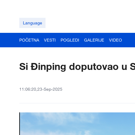
Language
POČETNA
VESTI
POGLEDI
GALERIJE
VIDEO
Si Đinping doputovao u S
11:06:20,23-Sep-2025