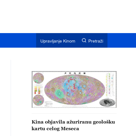
Upravljanje Kinom
Pretraži
Kina objavila ažuriranu geološku
kartu celog Meseca