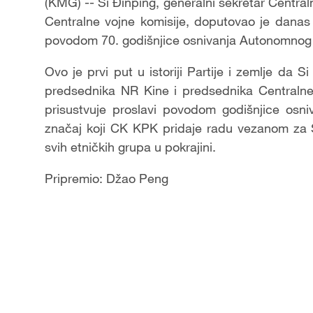
(KMG) -- Si Đinping, generalni sekretar Centr
Centralne vojne komisije, doputovao je danas
povodom 70. godišnjice osnivanja Autonomnog 
Ovo je prvi put u istoriji Partije i zemlje da
predsednika NR Kine i predsednika Centralne
prisustvuje proslavi povodom godišnjice osni
značaj koji CK KPK pridaje radu vezanom za S
svih etničkih grupa u pokrajini.
Pripremio: Džao Peng