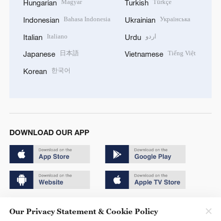
Magyar
Türkçe
Hungarian
Turkish
Bahasa Indonesia
Українська
Indonesian
Ukrainian
Italiano
اردو
Italian
Urdu
日本語
Tiếng Việt
Japanese
Vietnamese
한국어
Korean
DOWNLOAD OUR APP
Copyright © 2024 CGTN.
Our Privacy Statement & Cookie Policy
京ICP备20000184号