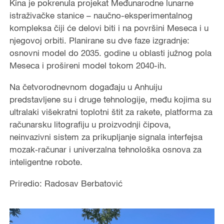
Kina je pokrenula projekat Međunarodne lunarne
istraživačke stanice – naučno-eksperimentalnog
kompleksa čiji će delovi biti i na površini Meseca i u
njegovoj orbiti. Planirane su dve faze izgradnje:
osnovni model do 2035. godine u oblasti južnog pola
Meseca i prošireni model tokom 2040-ih.
Na četvorodnevnom događaju u Anhuiju
predstavljene su i druge tehnologije, među kojima su
ultralaki višekratni toplotni štit za rakete, platforma za
računarsku litografiju u proizvodnji čipova,
neinvazivni sistem za prikupljanje signala interfejsa
mozak‑računar i univerzalna tehnološka osnova za
inteligentne robote.
Priredio: Radosav Berbatović