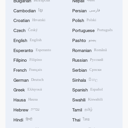
Български
नेपाली
Bulgarian
Nepali
ខ្មែរ
فارسی
Cambodian
Persian
Hrvatski
Polski
Croatian
Polish
Český
Português
Czech
Portuguese
English
پښتو
English
Pashto
Esperanto
Română
Esperanto
Romanian
Filipino
Русский
Filipino
Russian
Français
Српски
French
Serbian
Deutsch
සිංහල
German
Sinhala
Ελληνικά
Español
Greek
Spanish
Hausa
Kiswahili
Hausa
Swahili
עברית
தமிழ்
Hebrew
Tamil
हिन्दी
ไทย
Hindi
Thai