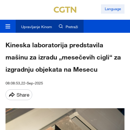
Language
Upravljanje Kinom
Pretraži
Kineska laboratorija predstavila
mašinu za izradu „mesečevih cigli“ za
izgradnju objekata na Mesecu
08:08:53,22-Sep-2025
Share