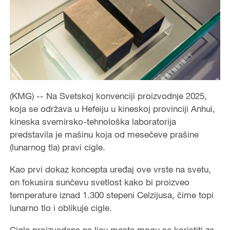
(KMG) -- Na Svetskoj konvenciji proizvodnje 2025,
koja se održava u Hefeiju u kineskoj provinciji Anhui,
kineska svemirsko-tehnološka laboratorija
predstavila je mašinu koja od mesečeve prašine
(lunarnog tla) pravi cigle.
Kao prvi dokaz koncepta uređaj ove vrste na svetu,
on fokusira sunčevu svetlost kako bi proizveo
temperature iznad 1.300 stepeni Celzijusa, čime topi
lunarno tlo i oblikuje cigle.
Cigle proizvedene na licu mesta mogu se koristiti za