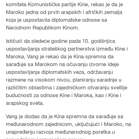
komiteta Komunističke partije Kine, rekao je da je
Maroko jedna od prvih arapskih i afričkih zemalja
koja je uspostavila diplomatske odnose sa
Narodnom Republikom Kinom.
Ističući da sledeće godine pada 10. godišnjica
uspostavljanja strateškog partnerstva između Kine i
Maroka, Vang je rekao da je Kina spremna da
sarađuje sa Marokom na očuvanju izvorne ideje
uspostavljanja diplomatskih veza, održavanju
razmene na visokom nivou, planiranju saradnje u
različitim oblastima i zajedničkom otvaranju svetlije
budućnosti za odnose Kine i Maroka, kao i Kine i
arapskog sveta.
Vang je dodao da je Kina spremna da sarađuje sa
međunarodnom zajednicom, uključujući i Maroko, na
unapređenju razvoja međunarodnog poretka u