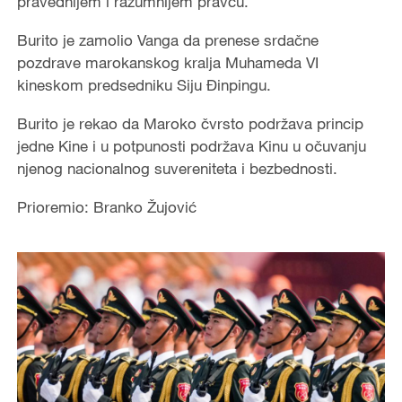
pravednijem i razumnijem pravcu.
Burito je zamolio Vanga da prenese srdačne
pozdrave marokanskog kralja Muhameda VI
kineskom predsedniku Siju Đinpingu.
Burito je rekao da Maroko čvrsto podržava princip
jedne Kine i u potpunosti podržava Kinu u očuvanju
njenog nacionalnog suvereniteta i bezbednosti.
Prioremio: Branko Žujović