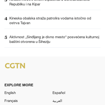
Republiku i na Kipar
4
Kineska obalska straža patrolira vodama istočno od
ostrva Tajvan
5
Aktivnost „Sinđijang je divno mesto“ posvećena kulturnoj
baštini otvorena u Šiheziju
EXPLORE MORE
English
Español
Français
العربية