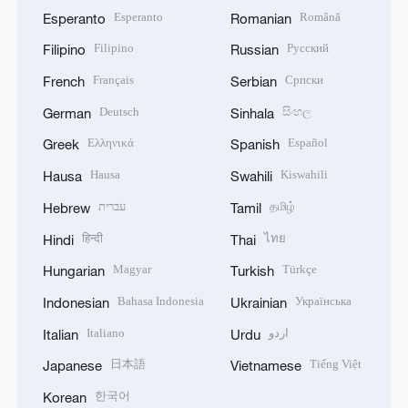
Esperanto
Română
Esperanto
Romanian
Filipino
Русский
Filipino
Russian
Français
Српски
French
Serbian
Deutsch
සිංහල
German
Sinhala
Ελληνικά
Español
Greek
Spanish
Hausa
Kiswahili
Hausa
Swahili
עברית
தமிழ்
Hebrew
Tamil
हिन्दी
ไทย
Hindi
Thai
Magyar
Türkçe
Hungarian
Turkish
Bahasa Indonesia
Українська
Indonesian
Ukrainian
Italiano
اردو
Italian
Urdu
日本語
Tiếng Việt
Japanese
Vietnamese
한국어
Korean