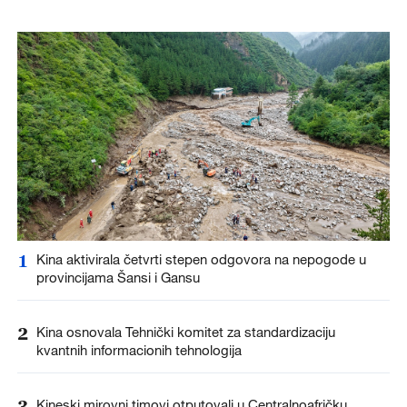
1
Kina aktivirala četvrti stepen odgovora na nepogode u
provincijama Šansi i Gansu
2
Kina osnovala Tehnički komitet za standardizaciju
kvantnih informacionih tehnologija
3
Kineski mirovni timovi otputovali u Centralnoafričku