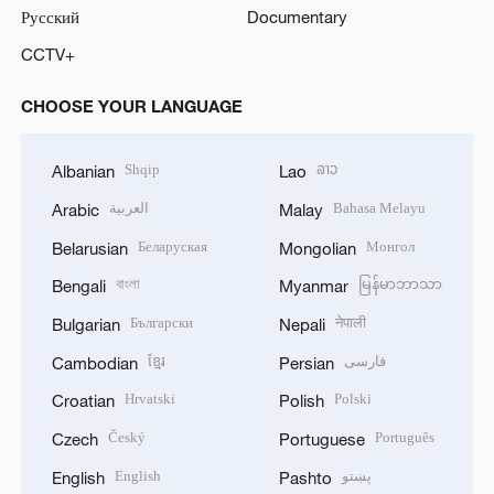
Русский
Documentary
CCTV+
CHOOSE YOUR LANGUAGE
Shqip
ລາວ
Albanian
Lao
العربية
Bahasa Melayu
Arabic
Malay
Беларуская
Монгол
Belarusian
Mongolian
বাংলা
မြန်မာဘာသာ
Bengali
Myanmar
Български
नेपाली
Bulgarian
Nepali
ខ្មែរ
فارسی
Cambodian
Persian
Hrvatski
Polski
Croatian
Polish
Český
Português
Czech
Portuguese
English
پښتو
English
Pashto