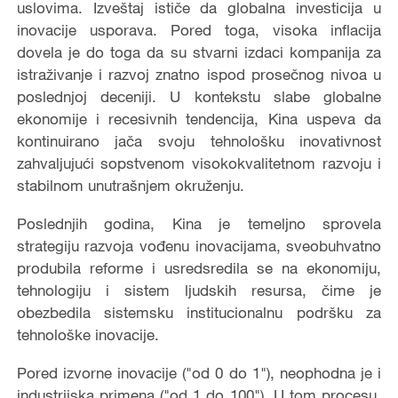
uslovima. Izveštaj ističe da globalna investicija u
inovacije usporava. Pored toga, visoka inflacija
dovela je do toga da su stvarni izdaci kompanija za
istraživanje i razvoj znatno ispod prosečnog nivoa u
poslednjoj deceniji. U kontekstu slabe globalne
ekonomije i recesivnih tendencija, Kina uspeva da
kontinuirano jača svoju tehnološku inovativnost
zahvaljujući sopstvenom visokokvalitetnom razvoju i
stabilnom unutrašnjem okruženju.
Poslednjih godina, Kina je temeljno sprovela
strategiju razvoja vođenu inovacijama, sveobuhvatno
produbila reforme i usredsredila se na ekonomiju,
tehnologiju i sistem ljudskih resursa, čime je
obezbedila sistemsku institucionalnu podršku za
tehnološke inovacije.
Pored izvorne inovacije ("od 0 do 1"), neophodna je i
industrijska primena ("od 1 do 100"). U tom procesu,