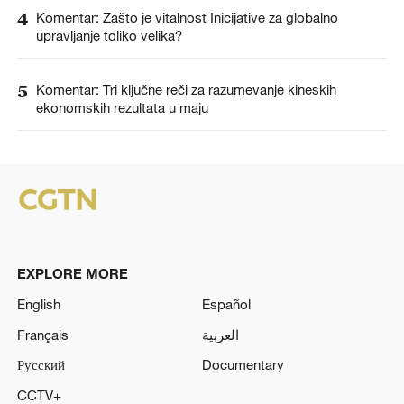
4
Komentar: Zašto je vitalnost Inicijative za globalno
upravljanje toliko velika?
5
Komentar: Tri ključne reči za razumevanje kineskih
ekonomskih rezultata u maju
EXPLORE MORE
English
Español
Français
العربية
Русский
Documentary
CCTV+