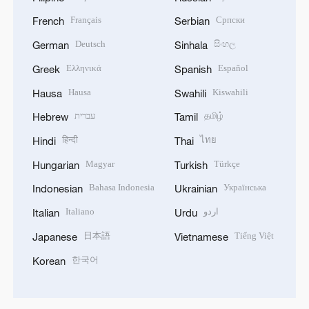
Français
Српски
French
Serbian
Deutsch
සිංහල
German
Sinhala
Ελληνικά
Español
Greek
Spanish
Hausa
Kiswahili
Hausa
Swahili
עברית
தமிழ்
Hebrew
Tamil
हिन्दी
ไทย
Hindi
Thai
Magyar
Türkçe
Hungarian
Turkish
Bahasa Indonesia
Українська
Indonesian
Ukrainian
Italiano
اردو
Italian
Urdu
日本語
Tiếng Việt
Japanese
Vietnamese
한국어
Korean