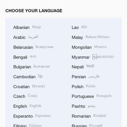
CHOOSE YOUR LANGUAGE
Shqip
ລາວ
Albanian
Lao
العربية
Bahasa Melayu
Arabic
Malay
Беларуская
Монгол
Belarusian
Mongolian
বাংলা
မြန်မာဘာသာ
Bengali
Myanmar
Български
नेपाली
Bulgarian
Nepali
ខ្មែរ
فارسی
Cambodian
Persian
Hrvatski
Polski
Croatian
Polish
Český
Português
Czech
Portuguese
English
پښتو
English
Pashto
Esperanto
Română
Esperanto
Romanian
Filipino
Русский
Filipino
Russian