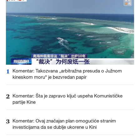
1
Komentar: Takozvana „arbitražna presuda o Južnom
kineskom moru“ je bezvredan papir
2
Komentar: Šta je zapravo ključ uspeha Komunističke
partije Kine
3
Komentar: Ovaj značajan plan omogućiće stranim
investicijama da se dublje ukorene u Kini