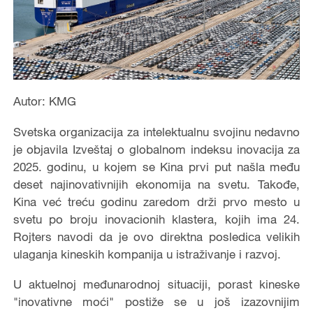
Autor: KMG
Svetska organizacija za intelektualnu svojinu nedavno
je objavila Izveštaj o globalnom indeksu inovacija za
2025. godinu, u kojem se Kina prvi put našla među
deset najinovativnijih ekonomija na svetu. Takođe,
Kina već treću godinu zaredom drži prvo mesto u
svetu po broju inovacionih klastera, kojih ima 24.
Rojters navodi da je ovo direktna posledica velikih
ulaganja kineskih kompanija u istraživanje i razvoj.
U aktuelnoj međunarodnoj situaciji, porast kineske
"inovativne moći" postiže se u još izazovnijim