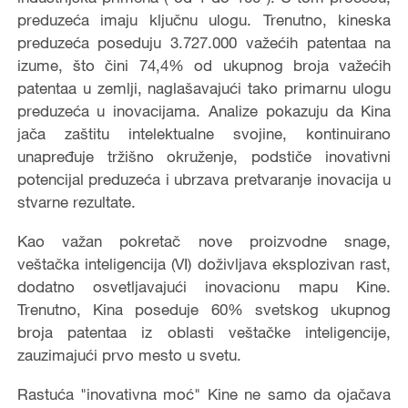
preduzeća imaju ključnu ulogu. Trenutno, kineska
preduzeća poseduju 3.727.000 važećih patentaa na
izume, što čini 74,4% od ukupnog broja važećih
patentaa u zemlji, naglašavajući tako primarnu ulogu
preduzeća u inovacijama. Analize pokazuju da Kina
jača zaštitu intelektualne svojine, kontinuirano
unapređuje tržišno okruženje, podstiče inovativni
potencijal preduzeća i ubrzava pretvaranje inovacija u
stvarne rezultate.
Kao važan pokretač nove proizvodne snage,
veštačka inteligencija (VI) doživljava eksplozivan rast,
dodatno osvetljavajući inovacionu mapu Kine.
Trenutno, Kina poseduje 60% svetskog ukupnog
broja patentaa iz oblasti veštačke inteligencije,
zauzimajući prvo mesto u svetu.
Rastuća "inovativna moć" Kine ne samo da ojačava