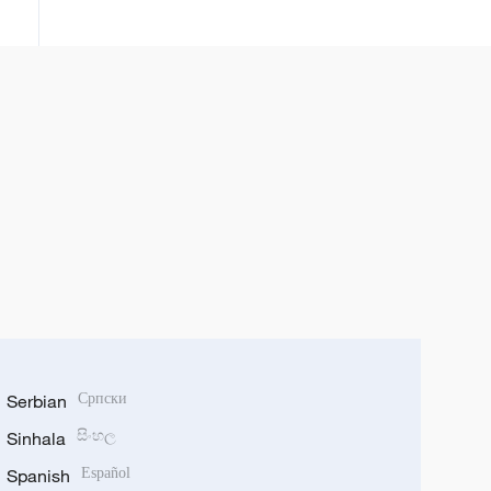
u Čungćingu
Serbian
Српски
Sinhala
සිංහල
Spanish
Español