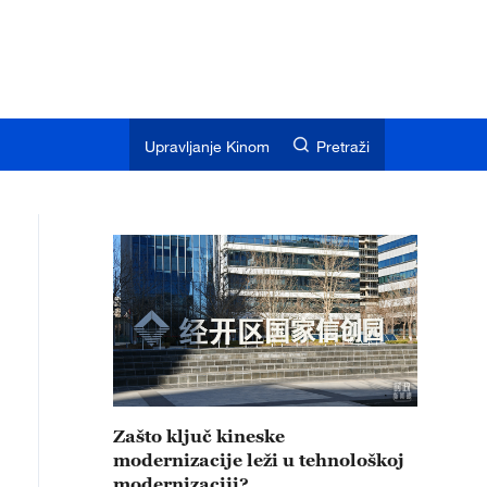
Upravljanje Kinom
Pretraži
Zašto ključ kineske
modernizacije leži u tehnološkoj
modernizaciji?