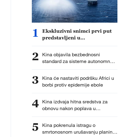
1
Ekskluzivni snimci prvi put
predstavljeni u
dokumentarcu „Put do
pobede“
2
Kina objavila bezbednosni
standard za sisteme autonomne
vožnje
3
Kina će nastaviti podršku Africi u
borbi protiv epidemije ebole
4
Kina izdvaja hitna sredstva za
obnovu nakon poplava u
severoistočnim provincijama
5
Kina pokrenula istragu o
smrtonosnom urušavanju planine