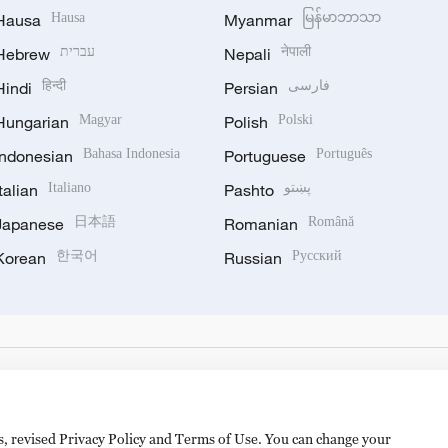
Hausa
Hausa
Myanmar
မြန်မာဘာသာ
Hebrew
עברית
Nepali
नेपाली
Hindi
हिन्दी
Persian
فارسی
Hungarian
Magyar
Polish
Polski
Indonesian
Bahasa Indonesia
Portuguese
Português
Italian
Italiano
Pashto
پښتو
Japanese
日本語
Romanian
Română
Korean
한국어
Russian
Русский
es, revised Privacy Policy and Terms of Use. You can change your