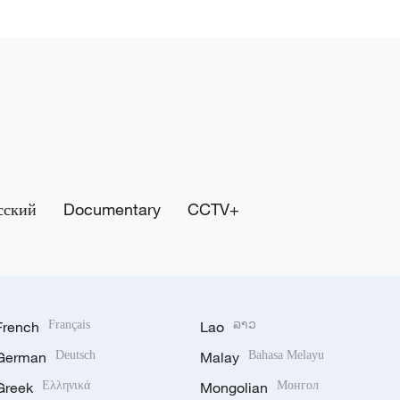
сский
Documentary
CCTV+
French
Français
Lao
ລາວ
German
Deutsch
Malay
Bahasa Melayu
Greek
Ελληνικά
Mongolian
Монгол