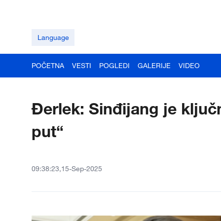
Language
POČETNA
VESTI
POGLEDI
GALERIJE
VIDEO
Đerlek: Sinđijang je ključn
put“
09:38:23,15-Sep-2025