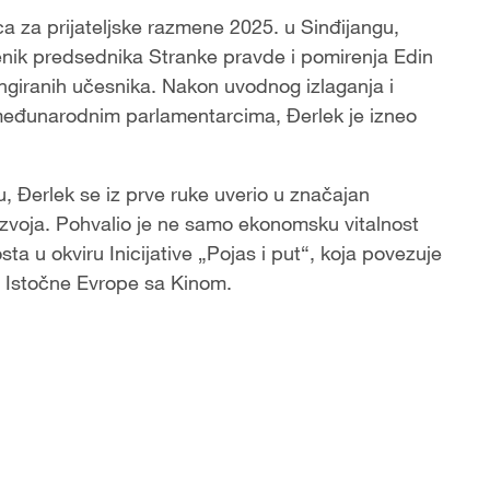
za prijateljske razmene 2025. u Sinđijangu,
nik predsednika Stranke pravde i pomirenja Edin
angiranih učesnika. Nakon uvodnog izlaganja i
 međunarodnim parlamentarcima, Đerlek je izneo
, Đerlek se iz prve ruke uverio u značajan
zvoja. Pohvalio je ne samo ekonomsku vitalnost
ta u okviru Inicijative „Pojas i put“, koja povezuje
 i Istočne Evrope sa Kinom.