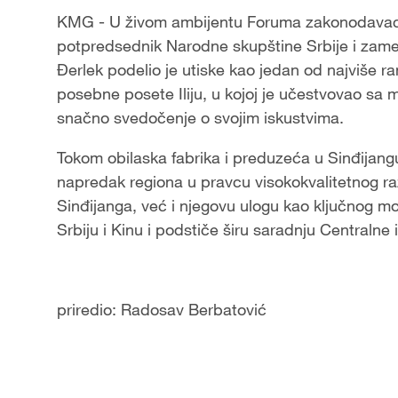
KMG - U živom ambijentu Foruma zakonodavaca 
potpredsednik Narodne skupštine Srbije i zame
Đerlek podelio je utiske kao jedan od najviše r
posebne posete Iliju, u kojoj je učestvovao sa
snačno svedočenje o svojim iskustvima.
Tokom obilaska fabrika i preduzeća u Sinđijangu
napredak regiona u pravcu visokokvalitetnog ra
Sinđijanga, već i njegovu ulogu kao ključnog mos
Srbiju i Kinu i podstiče širu saradnju Centralne
priredio: Radosav Berbatović