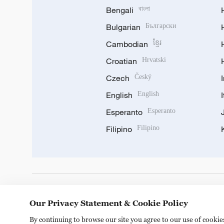
Bengali
বাংলা
Bulgarian
Български
Cambodian
ខ្មែរ
Croatian
Hrvatski
Czech
Český
English
English
Esperanto
Esperanto
Filipino
Filipino
DOWNLOAD OUR APP
Our Privacy Statement & Cookie Policy
By continuing to browse our site you agree to our use of cooki