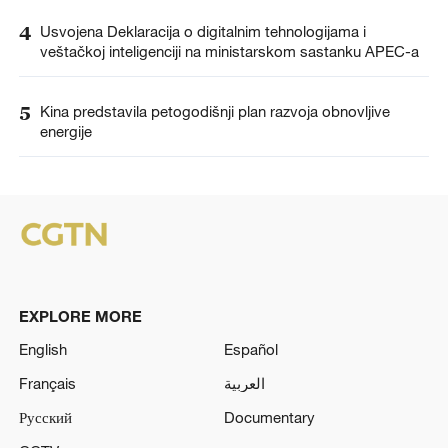
4
Usvojena Deklaracija o digitalnim tehnologijama i
veštačkoj inteligenciji na ministarskom sastanku APEC-a
5
Kina predstavila petogodišnji plan razvoja obnovljive
energije
EXPLORE MORE
English
Español
Français
العربية
Русский
Documentary