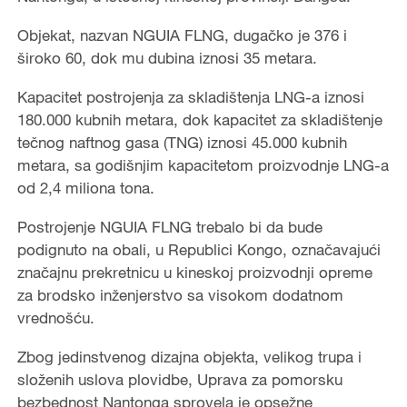
Objekat, nazvan NGUIA FLNG, dugačko je 376 i
široko 60, dok mu dubina iznosi 35 metara.
Kapacitet postrojenja za skladištenja LNG-a iznosi
180.000 kubnih metara, dok kapacitet za skladištenje
tečnog naftnog gasa (TNG) iznosi 45.000 kubnih
metara, sa godišnjim kapacitetom proizvodnje LNG-a
od 2,4 miliona tona.
Postrojenje NGUIA FLNG trebalo bi da bude
podignuto na obali, u Republici Kongo, označavajući
značajnu prekretnicu u kineskoj proizvodnji opreme
za brodsko inženjerstvo sa visokom dodatnom
vrednošću.
Zbog jedinstvenog dizajna objekta, velikog trupa i
složenih uslova plovidbe, Uprava za pomorsku
bezbednost Nantonga sprovela je opsežne