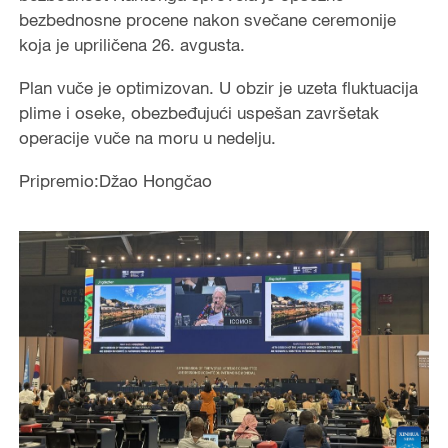
bezbednosne procene nakon svečane ceremonije
koja je upriličena 26. avgusta.
Plan vuče je optimizovan. U obzir je uzeta fluktuacija
plime i oseke, obezbeđujući uspešan završetak
operacije vuče na moru u nedelju.
Pripremio:Džao Hongčao