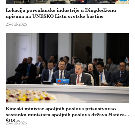
Lokacija porculanske industrije u Đingdedženu
upisana na UNESKO Listu svetske baštine
25-Jul-2026
Kineski ministar spoljnih poslova prisustvovao
sastanku ministara spoljnih poslova država članica
ŠOS-a
25-Jul-2026