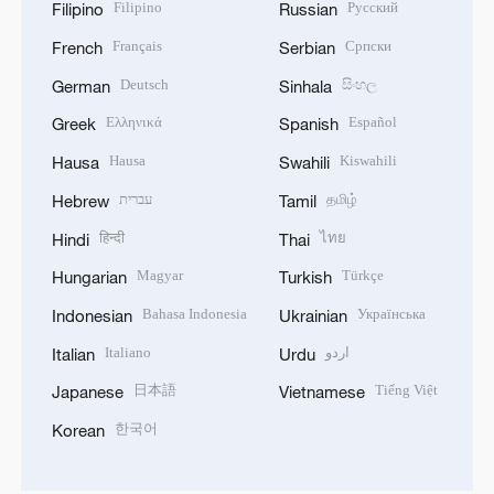
Filipino
Русский
Filipino
Russian
Français
Српски
French
Serbian
Deutsch
සිංහල
German
Sinhala
Ελληνικά
Español
Greek
Spanish
Hausa
Kiswahili
Hausa
Swahili
עברית
தமிழ்
Hebrew
Tamil
हिन्दी
ไทย
Hindi
Thai
Magyar
Türkçe
Hungarian
Turkish
Bahasa Indonesia
Українська
Indonesian
Ukrainian
Italiano
اردو
Italian
Urdu
日本語
Tiếng Việt
Japanese
Vietnamese
한국어
Korean