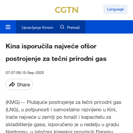
Language
Upravljanje Kinom
Pretraži
Kina isporučila najveće ofšor
postrojenje za tečni prirodni gas
07:07:09,15-Sep-2025
Share
(KMG) -- Plutajuće postrojenje za tečni prirodni gas
(LNG), u potpunosti i samostalno razvijeno u Kini,
inače najveće u zemlji po tonaži i kapacitetu za
skladištenje gasa, isporučeno je u nedelju u gradu
Nantongu, u istočnoj kineskoj provinciji Đangsu.