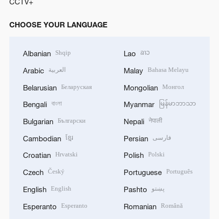
CCTV+
CHOOSE YOUR LANGUAGE
Shqip
ລາວ
Albanian
Lao
العربية
Bahasa Melayu
Arabic
Malay
Беларуская
Монгол
Belarusian
Mongolian
বাংলা
မြန်မာဘာသာ
Bengali
Myanmar
Български
नेपाली
Bulgarian
Nepali
ខ្មែរ
فارسی
Cambodian
Persian
Hrvatski
Polski
Croatian
Polish
Český
Português
Czech
Portuguese
English
پښتو
English
Pashto
Esperanto
Română
Esperanto
Romanian