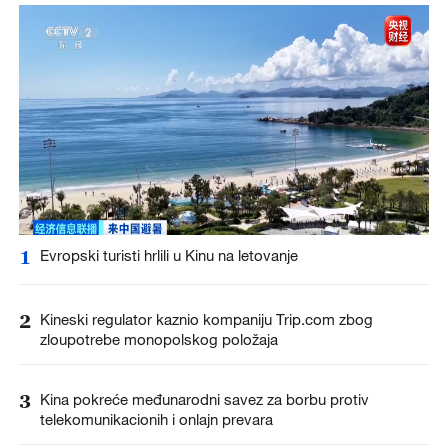
1
Evropski turisti hrlili u Kinu na letovanje
2
Kineski regulator kaznio kompaniju Trip.com zbog
zloupotrebe monopolskog položaja
3
Kina pokreće međunarodni savez za borbu protiv
telekomunikacionih i onlajn prevara