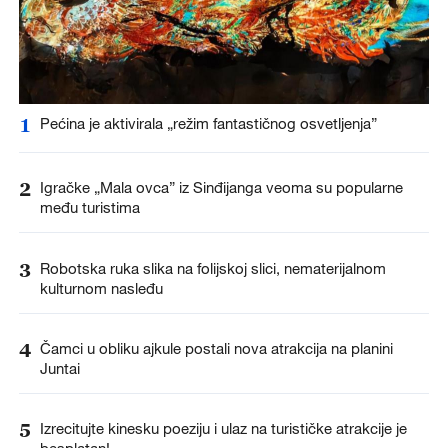
1
Pećina je aktivirala „režim fantastičnog osvetljenja”
2
Igračke „Mala ovca” iz Sinđijanga veoma su popularne
među turistima
3
Robotska ruka slika na folijskoj slici, nematerijalnom
kulturnom nasleđu
4
Čamci u obliku ajkule postali nova atrakcija na planini
Juntai
5
Izrecitujte kinesku poeziju i ulaz na turističke atrakcije je
besplatan!