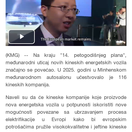
Play
Video
(KMG) -- Na kraju "14. petogodišnjeg plana",
međunarodni uticaj novih kineskih energetskih vozila
značajno se povećao. U 2025. godini u Minhenskom
međunarodnom autosalonu učestvovalo je 116
kineskih kompanija.
Naveli su da će kineske kompanije koje proizvode
nova energetska vozila u potpunosti iskoristiti nove
mogućnosti povezane sa ubrzavanjem procesa
elektrifikacije u Evropi kako bi evropskim
potrošačima pružile visokokvalitetne i jeftine kineske