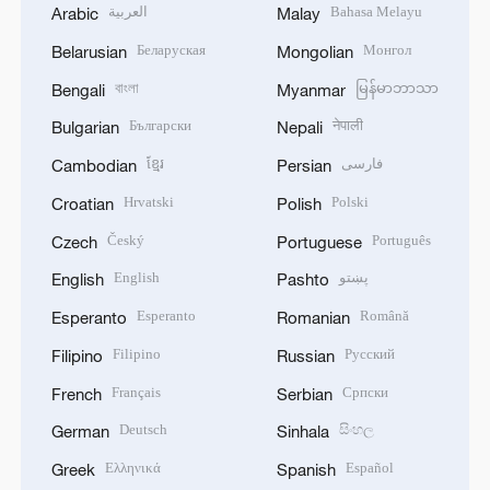
العربية
Bahasa Melayu
Arabic
Malay
Беларуская
Монгол
Belarusian
Mongolian
বাংলা
မြန်မာဘာသာ
Bengali
Myanmar
Български
नेपाली
Bulgarian
Nepali
ខ្មែរ
فارسی
Cambodian
Persian
Hrvatski
Polski
Croatian
Polish
Český
Português
Czech
Portuguese
English
پښتو
English
Pashto
Esperanto
Română
Esperanto
Romanian
Filipino
Русский
Filipino
Russian
Français
Српски
French
Serbian
Deutsch
සිංහල
German
Sinhala
Ελληνικά
Español
Greek
Spanish