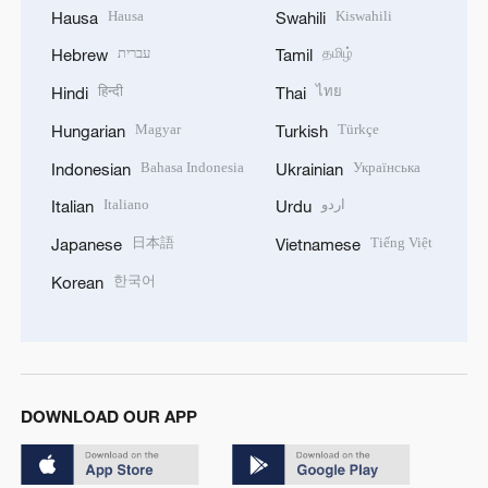
Hausa
Kiswahili
Hausa
Swahili
עברית
தமிழ்
Hebrew
Tamil
हिन्दी
ไทย
Hindi
Thai
Magyar
Türkçe
Hungarian
Turkish
Bahasa Indonesia
Українська
Indonesian
Ukrainian
Italiano
اردو
Italian
Urdu
日本語
Tiếng Việt
Japanese
Vietnamese
한국어
Korean
DOWNLOAD OUR APP