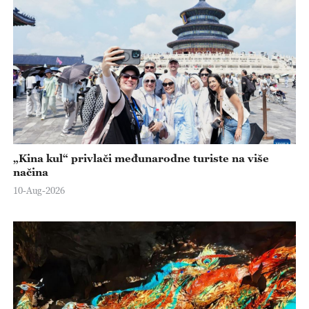
„Kina kul“ privlači međunarodne turiste na više
načina
10-Aug-2026