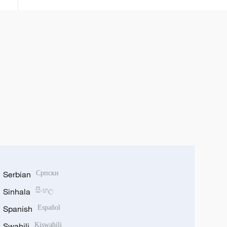
Serbian
Српски
Sinhala
සිංහල
Spanish
Español
Swahili
Kiswahili