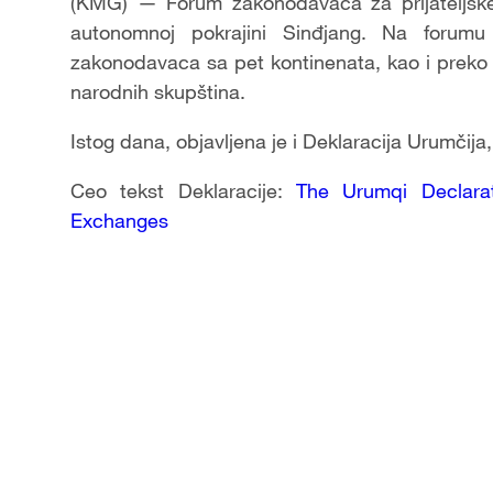
(KMG) — Forum zakonodavaca za prijateljske
autonomnoj pokrajini Sinđjang. Na forumu
zakonodavaca sa pet kontinenata, kao i preko 
narodnih skupština.
Istog dana, objavljena je i Deklaracija Urumčij
Ceo tekst Deklaracije:
The Urumqi Declarat
Exchanges