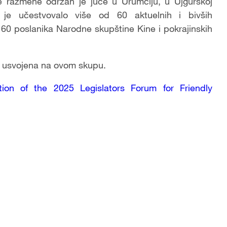
 razmene održan je juče u Urumčiju, u Ujgurskoj
 je učestvovalo više od 60 aktuelnih i bivših
60 poslanika Narodne skupštine Kine i pokrajinskih
a, usvojena na ovom skupu.
ion of the 2025 Legislators Forum for Friendly