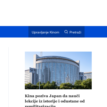
Upravljanje Kinom
Pretraži
Kina poziva Japan da nauči
lekcije iz istorije i odustane od
remilitarizacije