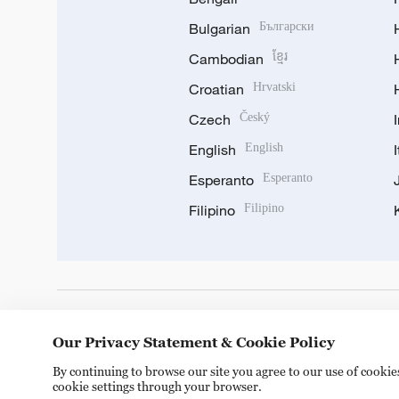
Bulgarian
Български
Cambodian
ខ្មែរ
Croatian
Hrvatski
Czech
Český
English
English
Esperanto
Esperanto
Filipino
Filipino
DOWNLOAD OUR APP
Our Privacy Statement & Cookie Policy
By continuing to browse our site you agree to our use of cooki
cookie settings through your browser.