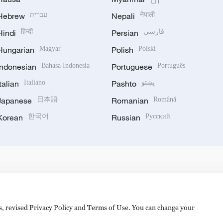
Hebrew
עברית
Nepali
नेपाली
Hindi
हिन्दी
Persian
فارسی
Hungarian
Magyar
Polish
Polski
Indonesian
Bahasa Indonesia
Portuguese
Português
Italian
Italiano
Pashto
پښتو
Japanese
日本語
Romanian
Română
Korean
한국어
Russian
Русский
es, revised Privacy Policy and Terms of Use. You can change your