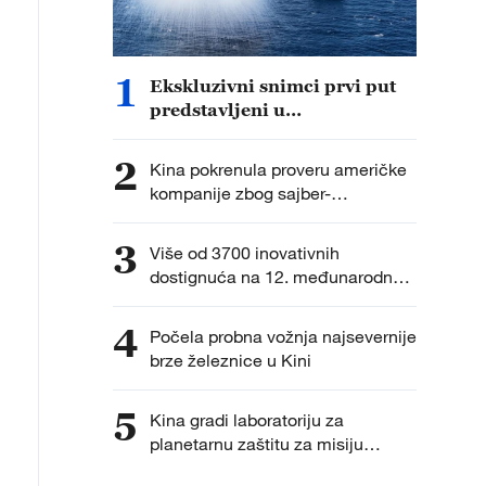
1
Ekskluzivni snimci prvi put
predstavljeni u
dokumentarcu „Put do
pobede“
2
Kina pokrenula proveru američke
kompanije zbog sajber-
bezbednosti
3
Više od 3700 inovativnih
dostignuća na 12. međunarodnoj
izložbi izuma
4
Počela probna vožnja najsevernije
brze železnice u Kini
5
Kina gradi laboratoriju za
planetarnu zaštitu za misiju
vraćanja uzoraka na Mars