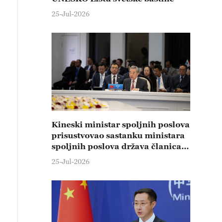
25-Jul-2026
Kineski ministar spoljnih poslova
prisustvovao sastanku ministara
spoljnih poslova država članica
ŠOS-a
25-Jul-2026