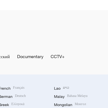
сский
Documentary
CCTV+
French
Français
Lao
ລາວ
German
Deutsch
Malay
Bahasa Melayu
Greek
Ελληνικά
Mongolian
Монгол