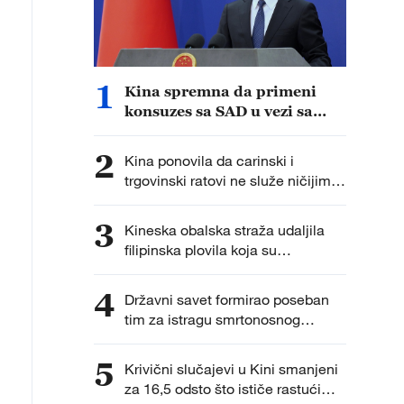
1
Kina spremna da primeni
konsuzes sa SAD u vezi sa
veštačkom inteligencijom
2
Kina ponovila da carinski i
trgovinski ratovi ne služe ničijim
interesima
3
Kineska obalska straža udaljila
filipinska plovila koja su
nezakonito bila ušla u vode oko
kineskog grebena Huangjan Dao
4
Državni savet formirao poseban
tim za istragu smrtonosnog
pucanja rezervoara na jugu Kine
5
Krivični slučajevi u Kini smanjeni
za 16,5 odsto što ističe rastući