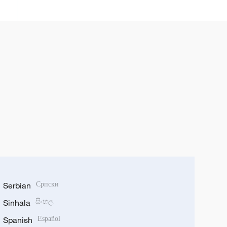
„kineski osećaj sigurnosti“
Serbian
Српски
Sinhala
සිංහල
Spanish
Español