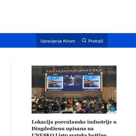
Upravljanje Kinom
Pretraži
Lokacija porculanske industrije u
Đingdedženu upisana na
UNESKO Listu svetske baštine