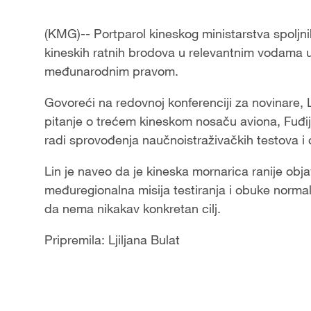
(KMG)-- Portparol kineskog ministarstva spoljnih
kineskih ratnih brodova u relevantnim vodama u
međunarodnim pravom.
Govoreći na redovnoj konferenciji za novinare,
pitanje o trećem kineskom nosaču aviona, Fuđi
radi sprovođenja naučnoistraživačkih testova
Lin je naveo da je kineska mornarica ranije obja
međuregionalna misija testiranja i obuke norm
da nema nikakav konkretan cilj.
Pripremila: Ljiljana Bulat