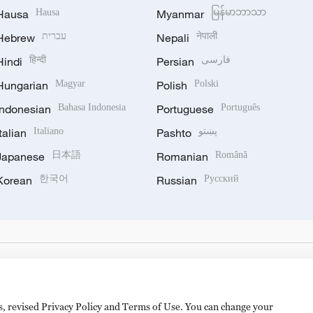
Hausa
Hausa
Myanmar
မြန်မာဘာသာ
Hebrew
עברית
Nepali
नेपाली
Hindi
हिन्दी
Persian
فارسی
Hungarian
Magyar
Polish
Polski
Indonesian
Bahasa Indonesia
Portuguese
Português
Italian
Italiano
Pashto
پښتو
Japanese
日本語
Romanian
Română
Korean
한국어
Russian
Русский
es, revised Privacy Policy and Terms of Use. You can change your