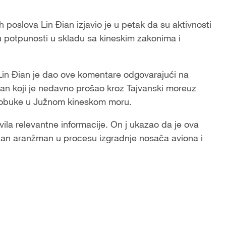
 poslova Lin Đian izjavio je u petak da su aktivnosti
 potpunosti u skladu sa kineskim zakonima i
 Lin Đian je dao ove komentare odgovarajući na
jan koji je nedavno prošao kroz Tajvanski moreuz
 i obuke u Južnom kineskom moru.
vila relevantne informacije. On j ukazao da je ova
alan aranžman u procesu izgradnje nosača aviona i