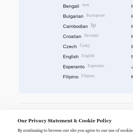
Bengali
বাংলা
Bulgarian
Български
Cambodian
ខ្មែរ
Croatian
Hrvatski
Czech
Český
English
English
Esperanto
Esperanto
Filipino
Filipino
DOWNLOAD OUR APP
Our Privacy Statement & Cookie Policy
By continuing to browse our site you agree to our use of cooki