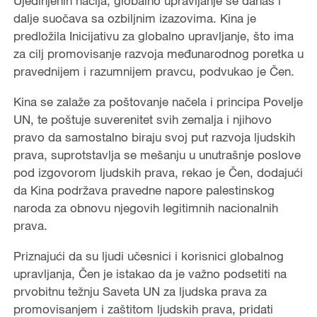
Ujedinjenih nacija, globalno upravljanje se danas i
dalje suočava sa ozbiljnim izazovima. Kina je
predložila Inicijativu za globalno upravljanje, što ima
za cilj promovisanje razvoja međunarodnog poretka u
pravednijem i razumnijem pravcu, podvukao je Čen.
Kina se zalaže za poštovanje načela i principa Povelje
UN, te poštuje suverenitet svih zemalja i njihovo
pravo da samostalno biraju svoj put razvoja ljudskih
prava, suprotstavlja se mešanju u unutrašnje poslove
pod izgovorom ljudskih prava, rekao je Čen, dodajući
da Kina podržava pravedne napore palestinskog
naroda za obnovu njegovih legitimnih nacionalnih
prava.
Priznajući da su ljudi učesnici i korisnici globalnog
upravljanja, Čen je istakao da je važno podsetiti na
prvobitnu težnju Saveta UN za ljudska prava za
promovisanjem i zaštitom ljudskih prava, pridati