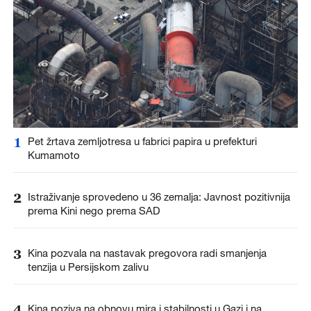
1
Pet žrtava zemljotresa u fabrici papira u prefekturi
Kumamoto
2
Istraživanje sprovedeno u 36 zemalja: Javnost pozitivnija
prema Kini nego prema SAD
3
Kina pozvala na nastavak pregovora radi smanjenja
tenzija u Persijskom zalivu
4
Kina poziva na obnovu mira i stabilnosti u Gazi i na