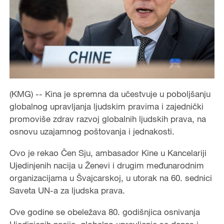
(KMG) -- Kina je spremna da učestvuje u poboljšanju
globalnog upravljanja ljudskim pravima i zajednički
promoviše zdrav razvoj globalnih ljudskih prava, na
osnovu uzajamnog poštovanja i jednakosti.
Ovo je rekao Čen Sju, ambasador Kine u Kancelariji
Ujedinjenih nacija u Ženevi i drugim međunarodnim
organizacijama u Švajcarskoj, u utorak na 60. sednici
Saveta UN-a za ljudska prava.
Ove godine se obeležava 80. godišnjica osnivanja