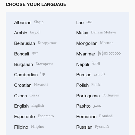
CHOOSE YOUR LANGUAGE
Shqip
ລາວ
Albanian
Lao
العربية
Bahasa Melayu
Arabic
Malay
Беларуская
Монгол
Belarusian
Mongolian
বাংলা
မြန်မာဘာသာ
Bengali
Myanmar
Български
नेपाली
Bulgarian
Nepali
ខ្មែរ
فارسی
Cambodian
Persian
Hrvatski
Polski
Croatian
Polish
Český
Português
Czech
Portuguese
English
پښتو
English
Pashto
Esperanto
Română
Esperanto
Romanian
Filipino
Русский
Filipino
Russian