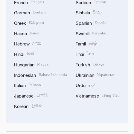
Français
Српски
French
Serbian
Deutsch
සිංහල
German
Sinhala
Ελληνικά
Español
Greek
Spanish
Hausa
Kiswahili
Hausa
Swahili
עברית
தமிழ்
Hebrew
Tamil
हिन्दी
ไทย
Hindi
Thai
Magyar
Türkçe
Hungarian
Turkish
Bahasa Indonesia
Українська
Indonesian
Ukrainian
Italiano
اردو
Italian
Urdu
日本語
Tiếng Việt
Japanese
Vietnamese
한국어
Korean