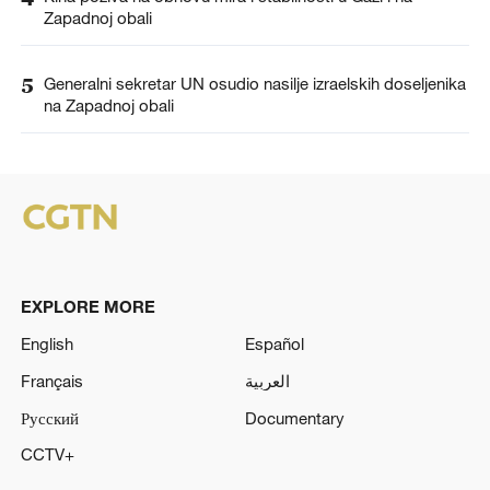
Zapadnoj obali
5
Generalni sekretar UN osudio nasilje izraelskih doseljenika
na Zapadnoj obali
EXPLORE MORE
English
Español
Français
العربية
Русский
Documentary
CCTV+