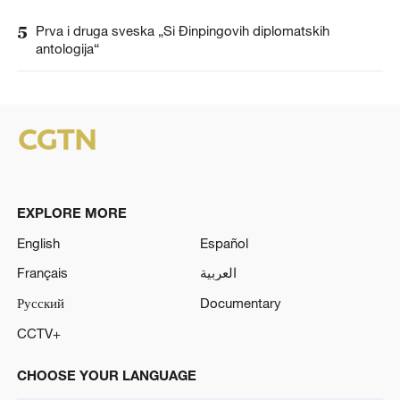
5
Prva i druga sveska „Si Đinpingovih diplomatskih
antologija“
EXPLORE MORE
English
Español
Français
العربية
Русский
Documentary
CCTV+
CHOOSE YOUR LANGUAGE