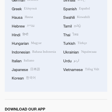
Ελληνικά
Español
Greek
Spanish
Hausa
Kiswahili
Hausa
Swahili
עברית
தமிழ்
Hebrew
Tamil
हिन्दी
ไทย
Hindi
Thai
Magyar
Türkçe
Hungarian
Turkish
Bahasa Indonesia
Українська
Indonesian
Ukrainian
Italiano
اردو
Italian
Urdu
日本語
Tiếng Việt
Japanese
Vietnamese
한국어
Korean
DOWNLOAD OUR APP