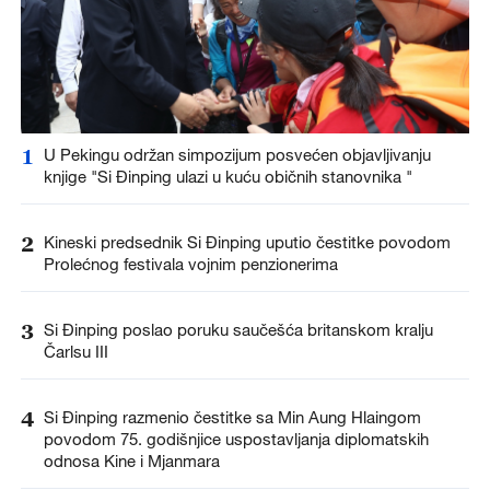
1
U Pekingu održan simpozijum posvećen objavljivanju
knjige "Si Đinping ulazi u kuću običnih stanovnika "
2
Kineski predsednik Si Đinping uputio čestitke povodom
Prolećnog festivala vojnim penzionerima
3
Si Đinping poslao poruku saučešća britanskom kralju
Čarlsu III
4
Si Đinping razmenio čestitke sa Min Aung Hlaingom
povodom 75. godišnjice uspostavljanja diplomatskih
odnosa Kine i Mjanmara