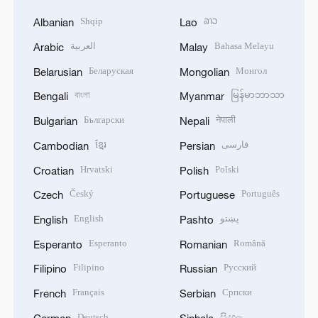
Shqip
ລາວ
Albanian
Lao
العربية
Bahasa Melayu
Arabic
Malay
Беларуская
Монгол
Belarusian
Mongolian
বাংলা
မြန်မာဘာသာ
Bengali
Myanmar
Български
नेपाली
Bulgarian
Nepali
ខ្មែរ
فارسی
Cambodian
Persian
Hrvatski
Polski
Croatian
Polish
Český
Português
Czech
Portuguese
English
پښتو
English
Pashto
Esperanto
Română
Esperanto
Romanian
Filipino
Русский
Filipino
Russian
Français
Српски
French
Serbian
Deutsch
සිංහල
German
Sinhala