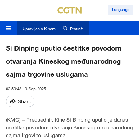
Language
Upravljanje Kinom
Pretraži
Si Đinping uputio čestitke povodom
otvaranja Kineskog međunarodnog
sajma trgovine uslugama
02:50:43,10-Sep-2025
Share
(KMG) – Predsednik Kine Si Đinping uputio je danas
čestitke povodom otvaranja Kineskog međunarodnog
sajma trgovine uslugama.