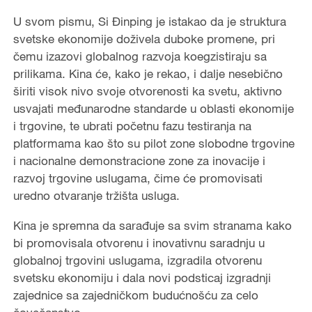
U svom pismu, Si Đinping je istakao da je struktura
svetske ekonomije doživela duboke promene, pri
čemu izazovi globalnog razvoja koegzistiraju sa
prilikama. Kina će, kako je rekao, i dalje nesebično
širiti visok nivo svoje otvorenosti ka svetu, aktivno
usvajati međunarodne standarde u oblasti ekonomije
i trgovine, te ubrati početnu fazu testiranja na
platformama kao što su pilot zone slobodne trgovine
i nacionalne demonstracione zone za inovacije i
razvoj trgovine uslugama, čime će promovisati
uredno otvaranje tržišta usluga.
Kina je spremna da sarađuje sa svim stranama kako
bi promovisala otvorenu i inovativnu saradnju u
globalnoj trgovini uslugama, izgradila otvorenu
svetsku ekonomiju i dala novi podsticaj izgradnji
zajednice sa zajedničkom budućnošću za celo