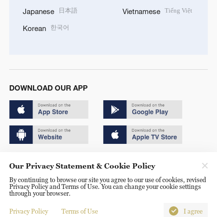
日本語
Tiếng Việt
Japanese
Vietnamese
한국어
Korean
DOWNLOAD OUR APP
Copyright © 2024 CGTN.
Our Privacy Statement & Cookie Policy
京ICP备20000184号
By continuing to browse our site you agree to our use of cookies, revised
Privacy Policy and Terms of Use. You can change your cookie settings
京公网安备 11010502050052号
through your browser.
Disinformation report hotline: 010-85061466
Privacy Policy
Terms of Use
I agree