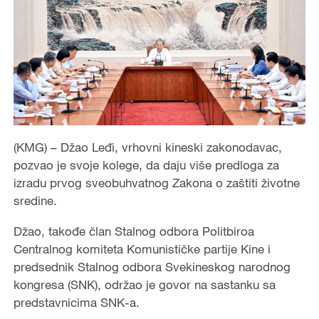
(KMG) – Džao Leđi, vrhovni kineski zakonodavac,
pozvao je svoje kolege, da daju više predloga za
izradu prvog sveobuhvatnog Zakona o zaštiti životne
sredine.
Džao, takođe član Stalnog odbora Politbiroa
Centralnog komiteta Komunističke partije Kine i
predsednik Stalnog odbora Svekineskog narodnog
kongresa (SNK), održao je govor na sastanku sa
predstavnicima SNK-a.