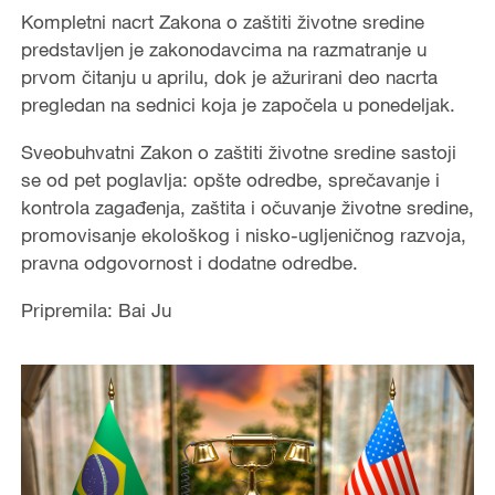
Kompletni nacrt Zakona o zaštiti životne sredine
predstavljen je zakonodavcima na razmatranje u
prvom čitanju u aprilu, dok je ažurirani deo nacrta
pregledan na sednici koja je započela u ponedeljak.
Sveobuhvatni Zakon o zaštiti životne sredine sastoji
se od pet poglavlja: opšte odredbe, sprečavanje i
kontrola zagađenja, zaštita i očuvanje životne sredine,
promovisanje ekološkog i nisko-ugljeničnog razvoja,
pravna odgovornost i dodatne odredbe.
Pripremila: Bai Ju