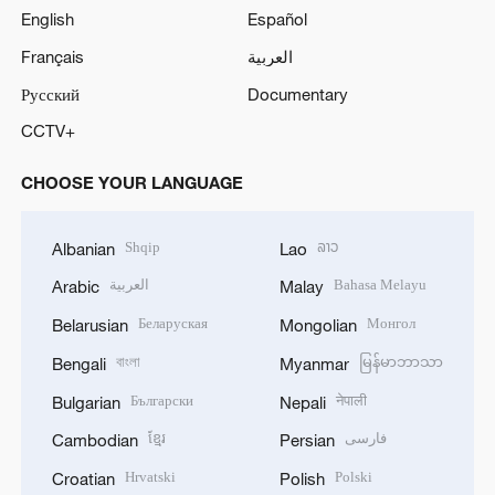
English
Español
Français
العربية
Русский
Documentary
CCTV+
CHOOSE YOUR LANGUAGE
Shqip
ລາວ
Albanian
Lao
العربية
Bahasa Melayu
Arabic
Malay
Беларуская
Монгол
Belarusian
Mongolian
বাংলা
မြန်မာဘာသာ
Bengali
Myanmar
Български
नेपाली
Bulgarian
Nepali
ខ្មែរ
فارسی
Cambodian
Persian
Hrvatski
Polski
Croatian
Polish