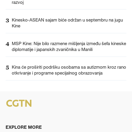
razvoj
3
Kinesko-ASEAN sajam biće održan u septembru na jugu
Kine
4
MSP Kine: Nije bilo razmene mišljenja između šefa kineske
diplomatije i japanskih zvaničnika u Manili
5
Kina će proširiti podršku osobama sa autizmom kroz rano
otkrivanje i programe specijalnog obrazovanja
EXPLORE MORE