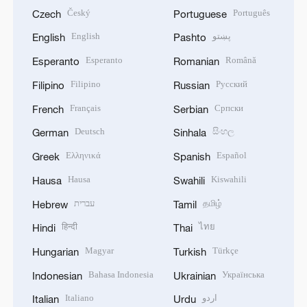
Český
Português
Czech
Portuguese
English
پښتو
English
Pashto
Esperanto
Română
Esperanto
Romanian
Filipino
Русский
Filipino
Russian
Français
Српски
French
Serbian
Deutsch
සිංහල
German
Sinhala
Ελληνικά
Español
Greek
Spanish
Hausa
Kiswahili
Hausa
Swahili
עברית
தமிழ்
Hebrew
Tamil
हिन्दी
ไทย
Hindi
Thai
Magyar
Türkçe
Hungarian
Turkish
Bahasa Indonesia
Українська
Indonesian
Ukrainian
Italiano
اردو
Italian
Urdu