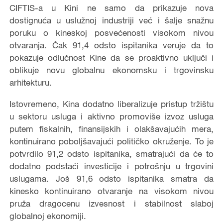
CIFTIS-a u Kini ne samo da prikazuje nova
dostignuća u uslužnoj industriji već i šalje snažnu
poruku o kineskoj posvećenosti visokom nivou
otvaranja. Čak 91,4 odsto ispitanika veruje da to
pokazuje odlučnost Kine da se proaktivno uključi i
oblikuje novu globalnu ekonomsku i trgovinsku
arhitekturu.
Istovremeno, Kina dodatno liberalizuje pristup tržištu
u sektoru usluga i aktivno promoviše izvoz usluga
putem fiskalnih, finansijskih i olakšavajućih mera,
kontinuirano poboljšavajući političko okruženje. To je
potvrdilo 91,2 odsto ispitanika, smatrajući da će to
dodatno podstaći investicije i potrošnju u trgovini
uslugama. Još 91,6 odsto ispitanika smatra da
kinesko kontinuirano otvaranje na visokom nivou
pruža dragocenu izvesnost i stabilnost slaboj
globalnoj ekonomiji.