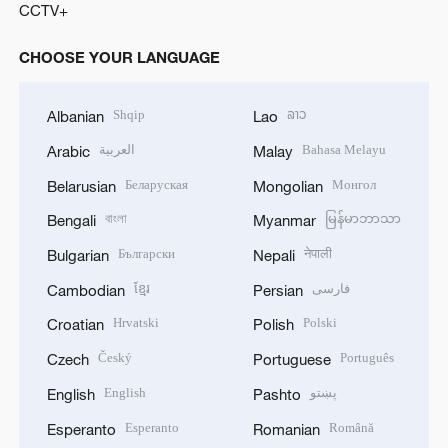
CCTV+
CHOOSE YOUR LANGUAGE
Shqip
ລາວ
Albanian
Lao
العربية
Bahasa Melayu
Arabic
Malay
Беларуская
Монгол
Belarusian
Mongolian
বাংলা
မြန်မာဘာသာ
Bengali
Myanmar
Български
नेपाली
Bulgarian
Nepali
ខ្មែរ
فارسی
Cambodian
Persian
Hrvatski
Polski
Croatian
Polish
Český
Português
Czech
Portuguese
English
پښتو
English
Pashto
Esperanto
Română
Esperanto
Romanian