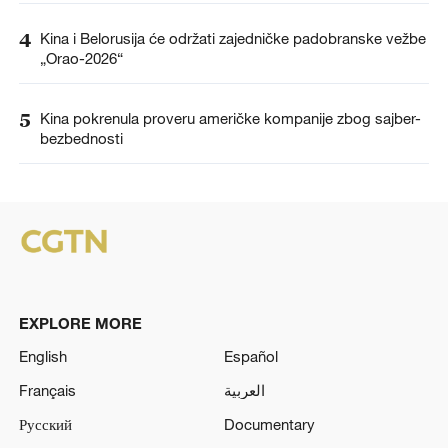
4
Kina i Belorusija će održati zajedničke padobranske vežbe
„Orao-2026“
5
Kina pokrenula proveru američke kompanije zbog sajber-
bezbednosti
EXPLORE MORE
English
Español
Français
العربية
Русский
Documentary