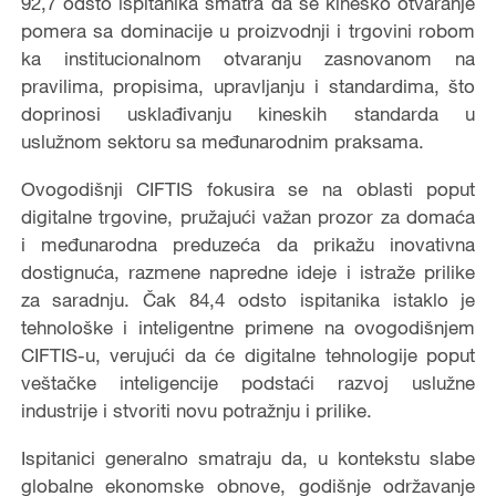
92,7 odsto ispitanika smatra da se kinesko otvaranje
pomera sa dominacije u proizvodnji i trgovini robom
ka institucionalnom otvaranju zasnovanom na
pravilima, propisima, upravljanju i standardima, što
doprinosi usklađivanju kineskih standarda u
uslužnom sektoru sa međunarodnim praksama.
Ovogodišnji CIFTIS fokusira se na oblasti poput
digitalne trgovine, pružajući važan prozor za domaća
i međunarodna preduzeća da prikažu inovativna
dostignuća, razmene napredne ideje i istraže prilike
za saradnju. Čak 84,4 odsto ispitanika istaklo je
tehnološke i inteligentne primene na ovogodišnjem
CIFTIS-u, verujući da će digitalne tehnologije poput
veštačke inteligencije podstaći razvoj uslužne
industrije i stvoriti novu potražnju i prilike.
Ispitanici generalno smatraju da, u kontekstu slabe
globalne ekonomske obnove, godišnje održavanje