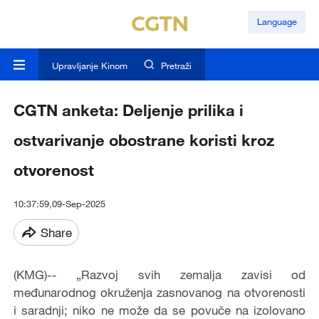
Language
Upravljanje Kinom
Pretraži
CGTN anketa: Deljenje prilika i
ostvarivanje obostrane koristi kroz
otvorenost
10:37:59,09-Sep-2025
Share
(KMG)-- „Razvoj svih zemalja zavisi od
međunarodnog okruženja zasnovanog na otvorenosti
i saradnji; niko ne može da se povuče na izolovano