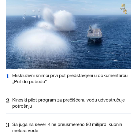
1
Ekskluzivni snimci prvi put predstavljeni u dokumentarcu
„Put do pobede“
2
Kineski pilot program za prečišćenu vodu udvostručuje
potrošnju
3
Sa juga na sever Kine preusmereno 80 milijardi kubnih
metara vode