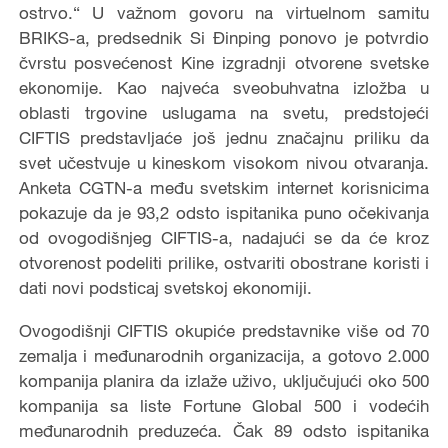
ostrvo.“ U važnom govoru na virtuelnom samitu
BRIKS-a, predsednik Si Đinping ponovo je potvrdio
čvrstu posvećenost Kine izgradnji otvorene svetske
ekonomije. Kao najveća sveobuhvatna izložba u
oblasti trgovine uslugama na svetu, predstojeći
CIFTIS predstavljaće još jednu značajnu priliku da
svet učestvuje u kineskom visokom nivou otvaranja.
Anketa CGTN-a među svetskim internet korisnicima
pokazuje da je 93,2 odsto ispitanika puno očekivanja
od ovogodišnjeg CIFTIS-a, nadajući se da će kroz
otvorenost podeliti prilike, ostvariti obostrane koristi i
dati novi podsticaj svetskoj ekonomiji.
Ovogodišnji CIFTIS okupiće predstavnike više od 70
zemalja i međunarodnih organizacija, a gotovo 2.000
kompanija planira da izlaže uživo, uključujući oko 500
kompanija sa liste Fortune Global 500 i vodećih
međunarodnih preduzeća. Čak 89 odsto ispitanika