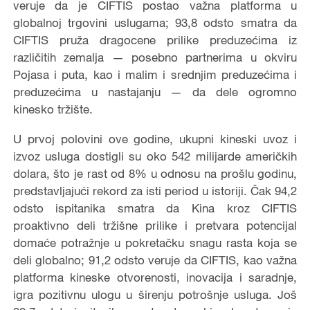
veruje da je CIFTIS postao važna platforma u
globalnoj trgovini uslugama; 93,8 odsto smatra da
CIFTIS pruža dragocene prilike preduzećima iz
različitih zemalja — posebno partnerima u okviru
Pojasa i puta, kao i malim i srednjim preduzećima i
preduzećima u nastajanju — da dele ogromno
kinesko tržište.
U prvoj polovini ove godine, ukupni kineski uvoz i
izvoz usluga dostigli su oko 542 milijarde američkih
dolara, što je rast od 8% u odnosu na prošlu godinu,
predstavljajući rekord za isti period u istoriji. Čak 94,2
odsto ispitanika smatra da Kina kroz CIFTIS
proaktivno deli tržišne prilike i pretvara potencijal
domaće potražnje u pokretačku snagu rasta koja se
deli globalno; 91,2 odsto veruje da CIFTIS, kao važna
platforma kineske otvorenosti, inovacija i saradnje,
igra pozitivnu ulogu u širenju potrošnje usluga. Još