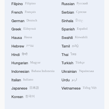
Filipino
Русский
Filipino
Russian
Français
Српски
French
Serbian
Deutsch
සිංහල
German
Sinhala
Ελληνικά
Español
Greek
Spanish
Hausa
Kiswahili
Hausa
Swahili
עברית
தமிழ்
Hebrew
Tamil
हिन्दी
ไทย
Hindi
Thai
Magyar
Türkçe
Hungarian
Turkish
Bahasa Indonesia
Українська
Indonesian
Ukrainian
Italiano
اردو
Italian
Urdu
日本語
Tiếng Việt
Japanese
Vietnamese
한국어
Korean