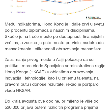
Među indikatorima, Hong Kong je i dalje prvi u svetu
po procentu diplomaca u naučnim disciplinama.
Skočio je na treće mesto po dostupnosti finansijskih
veština, a zauzeo je peto mesto po visini nadoknade
menadžmenta i efikasnosti obrazovanja menadžera.
Zauzimanje prvog mesta u Aziji pokazuje da su
politika i mere Vlade Specijalne administrativne regije
Hong Konga (HKSAR) u oblastima obrazovanja,
inovacija i tehnologije, kao i u prijemu talenata, na
pravom putu i donose rezultate, rekao je portparol
vlade HKSAR.
Do kraja avgusta ove godine, primljeno je više od
520.000 prijava putem različitih programa prijema