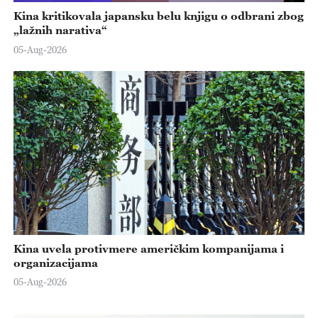
Kina kritikovala japansku belu knjigu o odbrani zbog
„lažnih narativa“
05-Aug-2026
Kina uvela protivmere američkim kompanijama i
organizacijama
05-Aug-2026