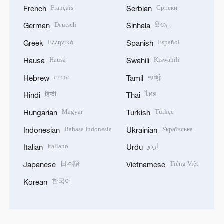
Français
Српски
French
Serbian
Deutsch
සිංහල
German
Sinhala
Ελληνικά
Español
Greek
Spanish
Hausa
Kiswahili
Hausa
Swahili
עברית
தமிழ்
Hebrew
Tamil
हिन्दी
ไทย
Hindi
Thai
Magyar
Türkçe
Hungarian
Turkish
Bahasa Indonesia
Українська
Indonesian
Ukrainian
Italiano
اردو
Italian
Urdu
日本語
Tiếng Việt
Japanese
Vietnamese
한국어
Korean