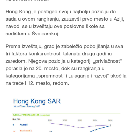
Hong Kong je postigao svoju najbolju poziciju do
sada u ovom rangiranju, zauzevši prvo mesto u Aziji,
navodi se u izveštaju ove poslovne škole sa
sedištem u Švajcarskoj.
Prema izveštaju, grad je zabeležio poboljšanja u sva
tri faktora konkurentnosti talenata drugu godinu
zaredom. Njegova pozicija u kategoriji „privlačnost“
porasla je na 20. mesto, dok su rangiranja u
kategorijama „spremnost“ i „ulaganje i razvoj“ skočila
na treće i 12. mesto, redom.