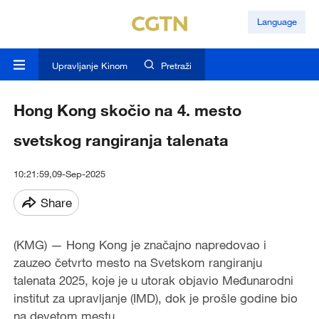
Language
Upravljanje Kinom
Pretraži
Hong Kong skočio na 4. mesto
svetskog rangiranja talenata
10:21:59,09-Sep-2025
Share
(KMG) — Hong Kong je značajno napredovao i
zauzeo četvrto mesto na Svetskom rangiranju
talenata 2025, koje je u utorak objavio Međunarodni
institut za upravljanje (IMD), dok je prošle godine bio
na devetom mestu.