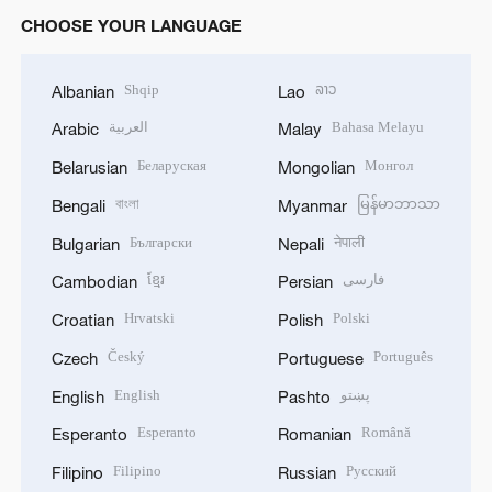
CHOOSE YOUR LANGUAGE
Shqip
ລາວ
Albanian
Lao
العربية
Bahasa Melayu
Arabic
Malay
Беларуская
Монгол
Belarusian
Mongolian
বাংলা
မြန်မာဘာသာ
Bengali
Myanmar
Български
नेपाली
Bulgarian
Nepali
ខ្មែរ
فارسی
Cambodian
Persian
Hrvatski
Polski
Croatian
Polish
Český
Português
Czech
Portuguese
English
پښتو
English
Pashto
Esperanto
Română
Esperanto
Romanian
Filipino
Русский
Filipino
Russian