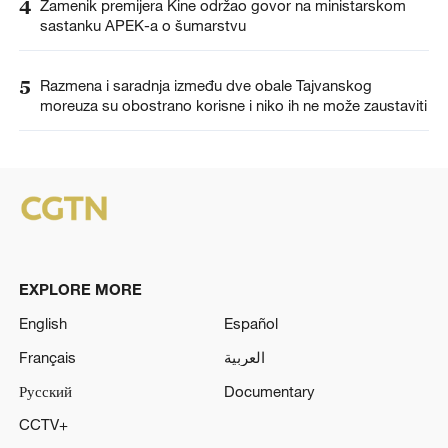
4
Zamenik premijera Kine održao govor na ministarskom
sastanku APEK-a o šumarstvu
5
Razmena i saradnja između dve obale Tajvanskog
moreuza su obostrano korisne i niko ih ne može zaustaviti
EXPLORE MORE
English
Español
Français
العربية
Русский
Documentary
CCTV+