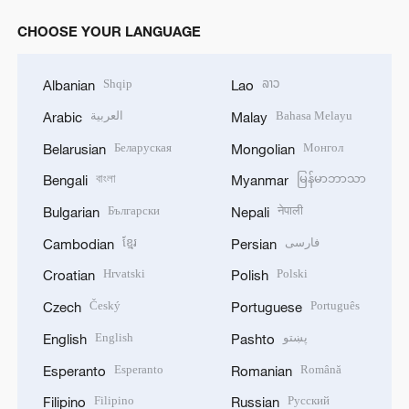
CHOOSE YOUR LANGUAGE
Shqip
ລາວ
Albanian
Lao
العربية
Bahasa Melayu
Arabic
Malay
Беларуская
Монгол
Belarusian
Mongolian
বাংলা
မြန်မာဘာသာ
Bengali
Myanmar
Български
नेपाली
Bulgarian
Nepali
ខ្មែរ
فارسی
Cambodian
Persian
Hrvatski
Polski
Croatian
Polish
Český
Português
Czech
Portuguese
English
پښتو
English
Pashto
Esperanto
Română
Esperanto
Romanian
Filipino
Русский
Filipino
Russian