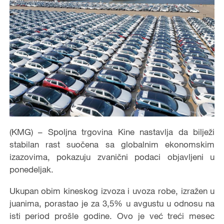
(KMG) – Spoljna trgovina Kine nastavlja da bilježi
stabilan rast suočena sa globalnim ekonomskim
izazovima, pokazuju zvanični podaci objavljeni u
ponedeljak.
Ukupan obim kineskog izvoza i uvoza robe, izražen u
juanima, porastao je za 3,5% u avgustu u odnosu na
isti period prošle godine. Ovo je već treći mesec