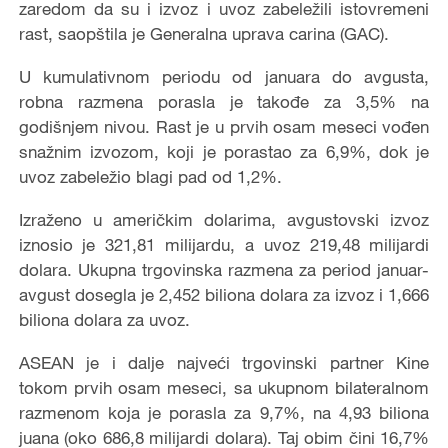
zaredom da su i izvoz i uvoz zabeležili istovremeni
rast, saopštila je Generalna uprava carina (GAC).
U kumulativnom periodu od januara do avgusta,
robna razmena porasla je takođe za 3,5% na
godišnjem nivou. Rast je u prvih osam meseci vođen
snažnim izvozom, koji je porastao za 6,9%, dok je
uvoz zabeležio blagi pad od 1,2%.
Izraženo u američkim dolarima, avgustovski izvoz
iznosio je 321,81 milijardu, a uvoz 219,48 milijardi
dolara. Ukupna trgovinska razmena za period januar-
avgust dosegla je 2,452 biliona dolara za izvoz i 1,666
biliona dolara za uvoz.
ASEAN je i dalje najveći trgovinski partner Kine
tokom prvih osam meseci, sa ukupnom bilateralnom
razmenom koja je porasla za 9,7%, na 4,93 biliona
juana (oko 686,8 milijardi dolara). Taj obim čini 16,7%