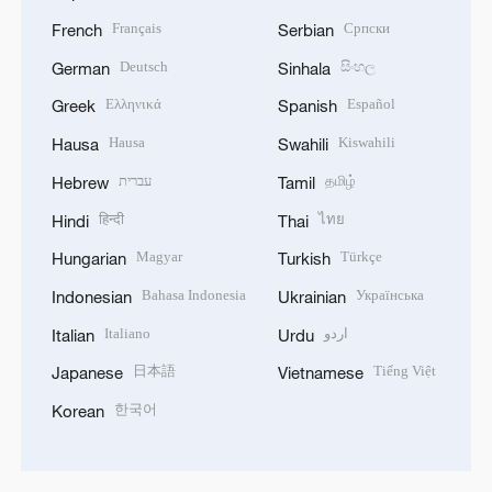
Français
Српски
French
Serbian
Deutsch
සිංහල
German
Sinhala
Ελληνικά
Español
Greek
Spanish
Hausa
Kiswahili
Hausa
Swahili
עברית
தமிழ்
Hebrew
Tamil
हिन्दी
ไทย
Hindi
Thai
Magyar
Türkçe
Hungarian
Turkish
Bahasa Indonesia
Українська
Indonesian
Ukrainian
Italiano
اردو
Italian
Urdu
日本語
Tiếng Việt
Japanese
Vietnamese
한국어
Korean