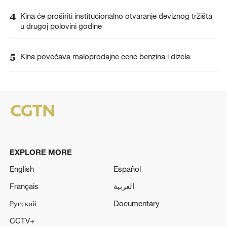
4
Kina će proširiti institucionalno otvaranje deviznog tržišta
u drugoj polovini godine
5
Kina povećava maloprodajne cene benzina i dizela
EXPLORE MORE
English
Español
Français
العربية
Русский
Documentary
CCTV+