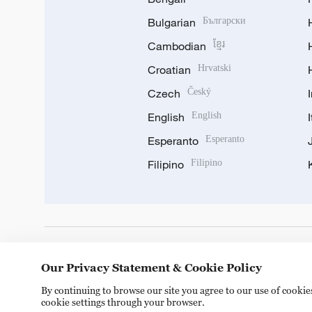
Bulgarian
Български
Cambodian
ខ្មែរ
Croatian
Hrvatski
Czech
Český
English
English
Esperanto
Esperanto
Filipino
Filipino
DOWNLOAD OUR APP
Our Privacy Statement & Cookie Policy
By continuing to browse our site you agree to our use of cooki
cookie settings through your browser.