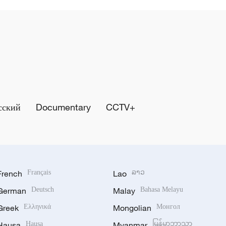
сский
Documentary
CCTV+
French
Français
Lao
ລາວ
German
Deutsch
Malay
Bahasa Melayu
Greek
Ελληνικά
Mongolian
Монгол
Hausa
Hausa
Myanmar
မြန်မာဘာသာ