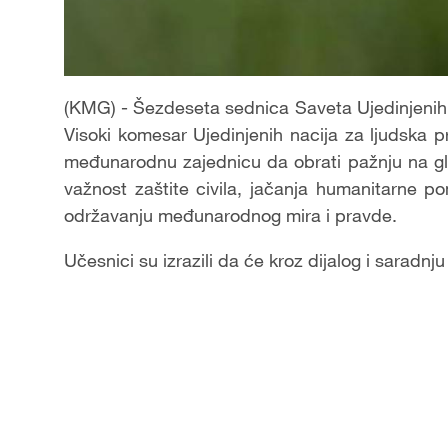
(KMG) - Šezdeseta sednica Saveta Ujedinjenih 
Visoki komesar Ujedinjenih nacija za ljudska
međunarodnu zajednicu da obrati pažnju na glo
važnost zaštite civila, jačanja humanitarne 
održavanju međunarodnog mira i pravde.
Učesnici su izrazili da će kroz dijalog i saradnj