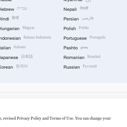
Hebrew
עברית
Nepali
नेपाली
Hindi
हिन्दी
Persian
فارسی
Hungarian
Magyar
Polish
Polski
Indonesian
Bahasa Indonesia
Portuguese
Português
Italian
Italiano
Pashto
پښتو
Japanese
日本語
Romanian
Română
Korean
한국어
Russian
Русский
es, revised Privacy Policy and Terms of Use. You can change your