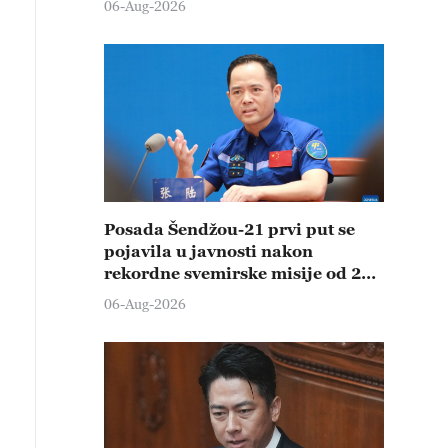
06-Aug-2026
Posada Šendžou-21 prvi put se
pojavila u javnosti nakon
rekordne svemirske misije od 210
dana
06-Aug-2026