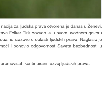
nacija za ljudska prava otvorena je danas u Ženevi.
 prava Folker Tirk pozvao je u svom uvodnom govoru
balne izazove u oblasti ljudskih prava. Naglasio je
pomoći i ponovio odgovornost Saveta bezbednosti u
u promovisati kontinuirani razvoj ljudskih prava.