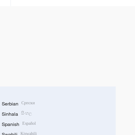
Serbian
Српски
Sinhala
සිංහල
Spanish
Español
Swahili
Kiswahili