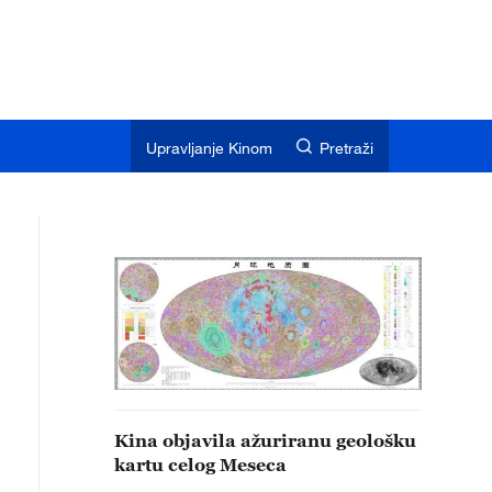
Upravljanje Kinom
Pretraži
Kina objavila ažuriranu geološku
kartu celog Meseca