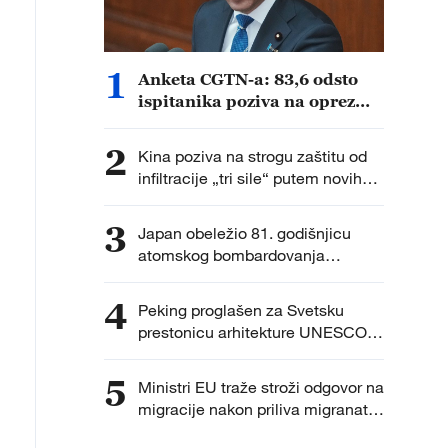
1
Anketa CGTN-a: 83,6 odsto
ispitanika poziva na oprez
zbog ubrzanog vojnog širenja
Japana
2
Kina poziva na strogu zaštitu od
infiltracije „tri sile“ putem novih
tehnologija
3
Japan obeležio 81. godišnjicu
atomskog bombardovanja
Hirošime uz debatu o nuklearnoj
politici
4
Peking proglašen za Svetsku
prestonicu arhitekture UNESCO-
UIA za 2029. godinu
5
Ministri EU traže stroži odgovor na
migracije nakon priliva migranata
u Seuti