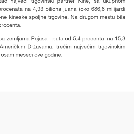
ao najveći trgovinski partner Kine, sa ukupnom
procenata na 4,93 biliona juana (oko 686,8 milijardi
upne kineske spoljne trgovine. Na drugom mestu bila
procenta.
sa zemljama Pojasa i puta od 5,4 procenta, na 15,3
m Američkim Državama, trećim najvećim trgovinskim
h osam meseci ove godine.