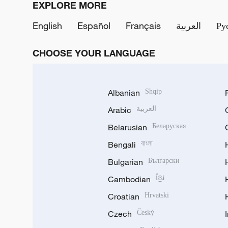
EXPLORE MORE
English
Español
Français
العربية
Ру
CHOOSE YOUR LANGUAGE
Albanian
Shqip
Arabic
العربية
Belarusian
Беларуская
Bengali
বাংলা
Bulgarian
Български
Cambodian
ខ្មែរ
Croatian
Hrvatski
Czech
Český