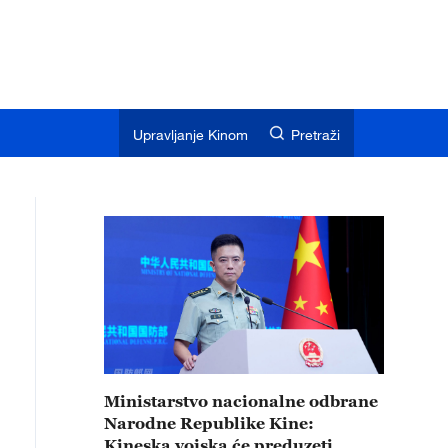
Upravljanje Kinom
Pretraži
Ministarstvo nacionalne odbrane
Narodne Republike Kine:
Kineska vojska će preduzeti