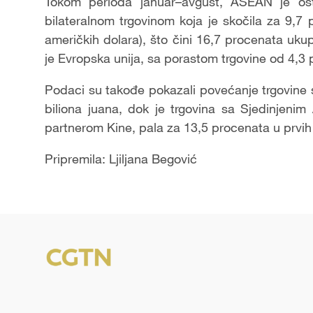
Tokom perioda januar–avgust, ASEAN je ost
bilateralnom trgovinom koja je skočila za 9,7 
američkih dolara), što čini 16,7 procenata uk
je Evropska unija, sa porastom trgovine od 4,3 
Podaci su takođe pokazali povećanje trgovine 
biliona juana, dok je trgovina sa Sjedinjeni
partnerom Kine, pala za 13,5 procenata u prvi
Pripremila: Ljiljana Begović