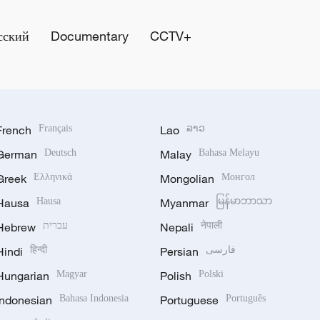
сский
Documentary
CCTV+
French
Français
Lao
ລາວ
German
Deutsch
Malay
Bahasa Melayu
Greek
Ελληνικά
Mongolian
Монгол
Hausa
Hausa
Myanmar
မြန်မာဘာသာ
Hebrew
עברית
Nepali
नेपाली
Hindi
हिन्दी
Persian
فارسی
Hungarian
Magyar
Polish
Polski
Indonesian
Bahasa Indonesia
Portuguese
Português