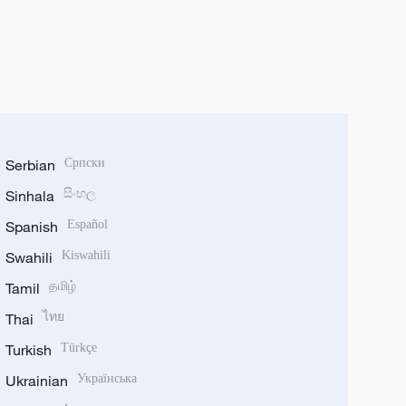
Serbian
Српски
Sinhala
සිංහල
Spanish
Español
Swahili
Kiswahili
Tamil
தமிழ்
Thai
ไทย
Turkish
Türkçe
Ukrainian
Українська