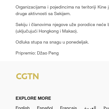
Organizacijama i pojedincima na teritoriji Kine 
druge aktivnosti sa Sekijem.
Sekiju i članovima njegove uže porodice neće bi
(uključujući Hongkong i Makao).
Odluka stupa na snagu u ponedeljak.
Pripremio: Džao Peng
EXPLORE MORE
English
Español
Français
العربية
Ру