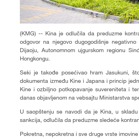
(KMG) -- Kina je odlučila da preduzme kontr
odgovor na njegovo dugogodišnje negativno 
Dijaoju, Autonomnom ujgurskom regionu Sinđ
Hongkongu.
Seki je takođe posećivao hram Jasukuni, što 
dokumenta između Kine i Japana i princip jedn
Kine i ozbiljno potkopavanje suvereniteta i ter
danas objavljenom na vebsajtu Ministarstva spo
U saopštenju se navodi da je Kina, u skladu
sankcija, odlučila da preduzme sledeće kontra
Pokretna, nepokretna i sve druge vrste imovine 