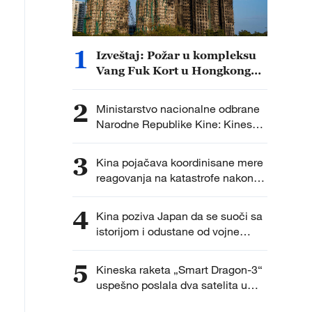
1
Izveštaj: Požar u kompleksu
Vang Fuk Kort u Hongkongu
verovatno izazvao opušak
cigarete
2
Ministarstvo nacionalne odbrane
Narodne Republike Kine: Kineska
vojska će preduzeti čvrste
kontramere protiv svih
3
Kina pojačava koordinisane mere
provokativnih pokušaja izazivanja
reagovanja na katastrofe nakon
nemira
što je tajfun Delfin ušao u 48-
časovnu zonu upozorenja
4
Kina poziva Japan da se suoči sa
istorijom i odustane od vojne
ekspanzije
5
Kineska raketa „Smart Dragon-3“
uspešno poslala dva satelita u
orbitu