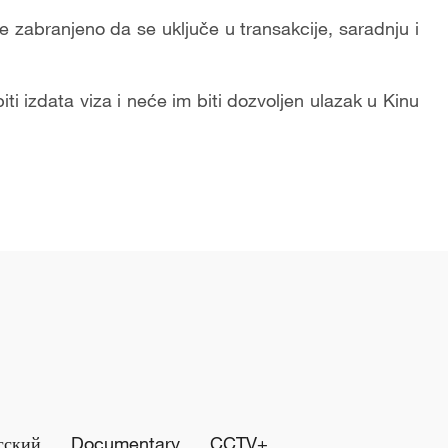
je zabranjeno da se uključe u transakcije, saradnju i
ti izdata viza i neće im biti dozvoljen ulazak u Kinu
сский
Documentary
CCTV+