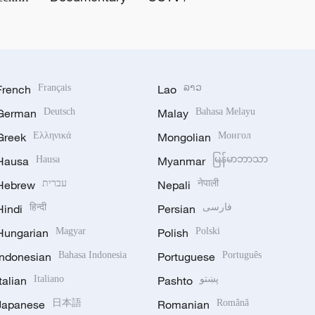
French
Français
Lao
ລາວ
German
Deutsch
Malay
Bahasa Melayu
Greek
Ελληνικά
Mongolian
Монгол
Hausa
Hausa
Myanmar
မြန်မာဘာသာ
Hebrew
עברית
Nepali
नेपाली
Hindi
हिन्दी
Persian
فارسی
Hungarian
Magyar
Polish
Polski
Indonesian
Bahasa Indonesia
Portuguese
Português
Italian
Italiano
Pashto
پښتو
Japanese
日本語
Romanian
Română