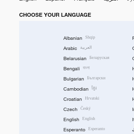
CHOOSE YOUR LANGUAGE
Albanian
Shqip
Arabic
العربية
Belarusian
Беларуская
Bengali
বাংলা
Bulgarian
Български
Cambodian
ខ្មែរ
Croatian
Hrvatski
Czech
Český
English
English
Esperanto
Esperanto