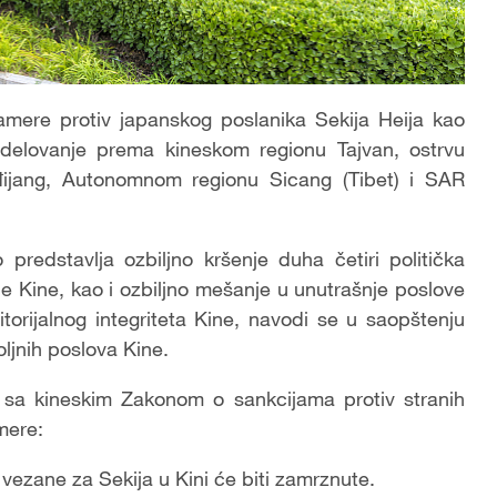
amere protiv japanskog poslanika Sekija Heija kao
delovanje prema kineskom regionu Tajvan, ostrvu
ijang, Autonomnom regionu Sicang (Tibet) i SAR
predstavlja ozbiljno kršenje duha četiri politička
e Kine, kao i ozbiljno mešanje u unutrašnje poslove
itorijalnog integriteta Kine, navodi se u saopštenju
ljnih poslova Kine.
 sa kineskim Zakonom o sankcijama protiv stranih
mere:
vezane za Sekija u Kini će biti zamrznute.