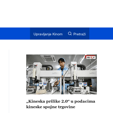
Upravljanje Kinom
Pretraži
„Kineska prilike 2.0“ u podacima
kineske spojne trgovine