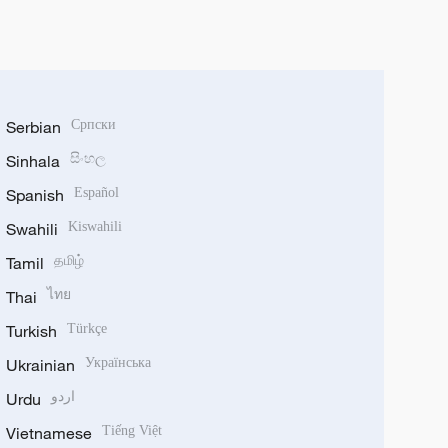
Serbian
Српски
Sinhala
සිංහල
Spanish
Español
Swahili
Kiswahili
Tamil
தமிழ்
Thai
ไทย
Turkish
Türkçe
Ukrainian
Українська
Urdu
اردو
Vietnamese
Tiếng Việt