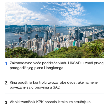
1
Zakonodavno veće podržaće vladu HKSAR u izradi prvog
petogodišnjeg plana Hongkonga
2
Kina pooštrila kontrolu izvoza robe dvostruke namene
povezane sa dronovima u SAD
3
Visoki zvaničnik KPK posetio istaknute stručnjake