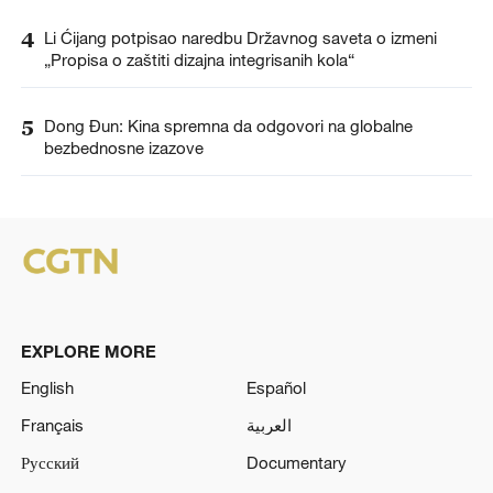
4
Li Ćijang potpisao naredbu Državnog saveta o izmeni
„Propisa o zaštiti dizajna integrisanih kola“
5
Dong Đun: Kina spremna da odgovori na globalne
bezbednosne izazove
EXPLORE MORE
English
Español
Français
العربية
Русский
Documentary