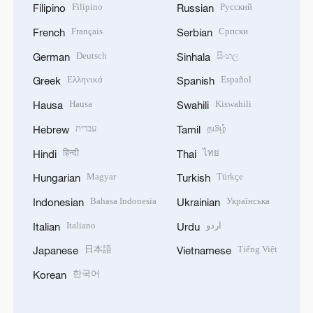
Filipino
Русский
Filipino
Russian
Français
Српски
French
Serbian
Deutsch
සිංහල
German
Sinhala
Ελληνικά
Español
Greek
Spanish
Hausa
Kiswahili
Hausa
Swahili
עברית
தமிழ்
Hebrew
Tamil
हिन्दी
ไทย
Hindi
Thai
Magyar
Türkçe
Hungarian
Turkish
Bahasa Indonesia
Українська
Indonesian
Ukrainian
Italiano
اردو
Italian
Urdu
日本語
Tiếng Việt
Japanese
Vietnamese
한국어
Korean