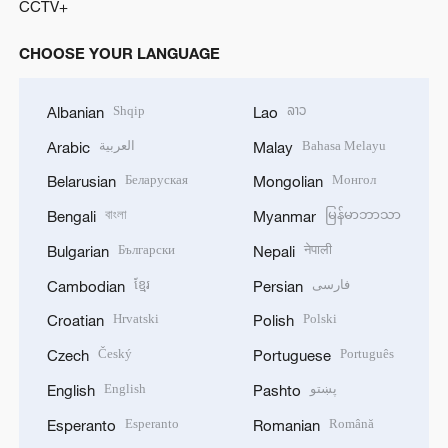
CCTV+
CHOOSE YOUR LANGUAGE
Shqip
ລາວ
Albanian
Lao
العربية
Bahasa Melayu
Arabic
Malay
Беларуская
Монгол
Belarusian
Mongolian
বাংলা
မြန်မာဘာသာ
Bengali
Myanmar
Български
नेपाली
Bulgarian
Nepali
ខ្មែរ
فارسی
Cambodian
Persian
Hrvatski
Polski
Croatian
Polish
Český
Português
Czech
Portuguese
English
پښتو
English
Pashto
Esperanto
Română
Esperanto
Romanian