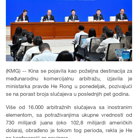
(KMG) -- Kina se pojavila kao poželjna destinacija za
međunarodnu komercijalnu arbitražu, izjavila je
ministarka pravde He Rong u ponedeljak, pozivajući
se na porast broja slučajeva u poslednjih pet godina.
Više od 16.000 arbitražnih slučajeva sa inostranim
elementom, sa potraživanjima ukupne vrednosti od
730 milijardi juana (oko 102,8 milijardi američkih
dolara), obrađeno je tokom tog perioda, rekla je He
na konferenciji za novinare.