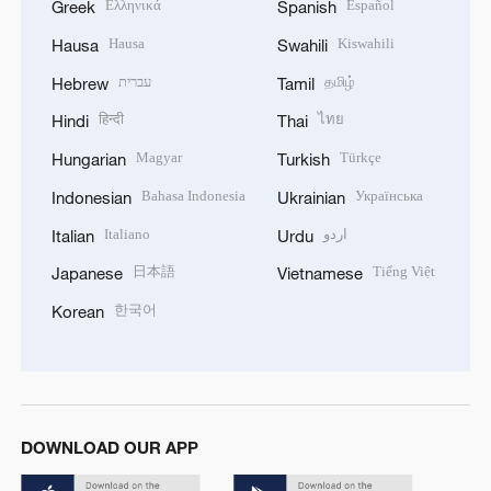
Ελληνικά
Español
Greek
Spanish
Hausa
Kiswahili
Hausa
Swahili
עברית
தமிழ்
Hebrew
Tamil
हिन्दी
ไทย
Hindi
Thai
Magyar
Türkçe
Hungarian
Turkish
Bahasa Indonesia
Українська
Indonesian
Ukrainian
Italiano
اردو
Italian
Urdu
日本語
Tiếng Việt
Japanese
Vietnamese
한국어
Korean
DOWNLOAD OUR APP