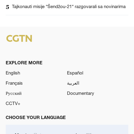
5
Tajkonauti misije “Šendžou-21“ razgovarali sa novinarima
EXPLORE MORE
English
Español
Français
العربية
Русский
Documentary
CCTV+
CHOOSE YOUR LANGUAGE