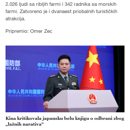
2.026 ljudi sa ribljih farmi i 342 radnika sa morskih
farmi. Zatvoreno je i dvanaest priobalnih turističkih
atrakcija.
Pripremio: Omer Zec
Kina kritikovala japansku belu knjigu o odbrani zbog
„lažnih narativa“