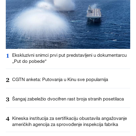
1
Ekskluzivni snimci prvi put predstavljeni u dokumentarcu
„Put do pobede“
2
CGTN anketa: Putovanja u Kinu sve popularnija
3
Šangaj zabeležio dvocifren rast broja stranih posetilaca
4
Kineska institucija za sertifikaciju obustavila angažovanje
američkih agencija za sprovođenje inspekcija fabrika