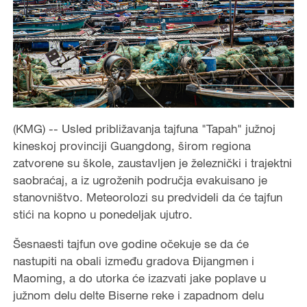
(KMG) -- Usled približavanja tajfuna "Tapah" južnoj
kineskoj provinciji Guangdong, širom regiona
zatvorene su škole, zaustavljen je železnički i trajektni
saobraćaj, a iz ugroženih područja evakuisano je
stanovništvo. Meteorolozi su predvideli da će tajfun
stići na kopno u ponedeljak ujutro.
Šesnaesti tajfun ove godine očekuje se da će
nastupiti na obali između gradova Đijangmen i
Maoming, a do utorka će izazvati jake poplave u
južnom delu delte Biserne reke i zapadnom delu