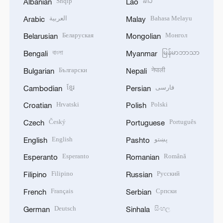
Shqip
ລາວ
Albanian
Lao
العربية
Bahasa Melayu
Arabic
Malay
Беларуская
Монгол
Belarusian
Mongolian
বাংলা
မြန်မာဘာသာ
Bengali
Myanmar
Български
नेपाली
Bulgarian
Nepali
ខ្មែរ
فارسی
Cambodian
Persian
Hrvatski
Polski
Croatian
Polish
Český
Português
Czech
Portuguese
English
پښتو
English
Pashto
Esperanto
Română
Esperanto
Romanian
Filipino
Русский
Filipino
Russian
Français
Српски
French
Serbian
Deutsch
සිංහල
German
Sinhala