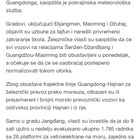
Guangdonga, saopštila je pokrajinska meteorološka
služba.
Gradovi, uključujući Đijangmen, Maoming i Džuhaj,
objavili su uzbune za tajfun i naredili privremeno
zatvaranje škola. Železničke vlasti su saopštile da će
svi vozovi na relacijama Šenžen-Džanđijang i
Guangdžou-Maoming biti obustavljeni u ponedeljak,
a očekuje se da će se saobraćaj postepeno
normalizovati tokom utorka.
Zbog obustave trajektne linije Guangdong-Hajnan za
železnički prevoz preko moreuza, otkazani su ili
preusmereni i brojni morski prevoznički vozovi ka
ostrvskoj provinciji Hajnan i iz nje.
Samo u gradu Jangđang, vlasti su izvestile da je do 9
sati ujutro u nedelju evakuisano ukupno 1.785 radnika
sa 26 platformi za vetroelektrane na moru, zajedno sa