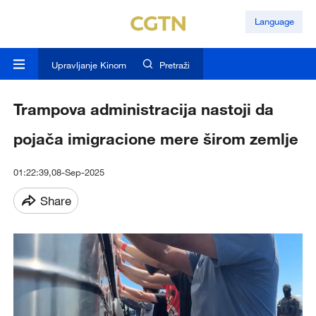
Language
Upravljanje Kinom
Pretraži
Trampova administracija nastoji da
pojača imigracione mere širom zemlje
01:22:39,08-Sep-2025
Share