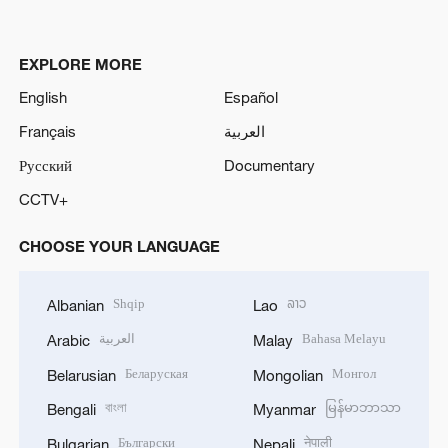
EXPLORE MORE
English
Español
Français
العربية
Русский
Documentary
CCTV+
CHOOSE YOUR LANGUAGE
Shqip
ລາວ
Albanian
Lao
العربية
Bahasa Melayu
Arabic
Malay
Беларуская
Монгол
Belarusian
Mongolian
বাংলা
မြန်မာဘာသာ
Bengali
Myanmar
Български
नेपाली
Bulgarian
Nepali