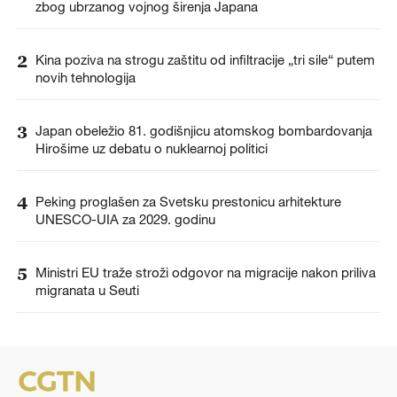
zbog ubrzanog vojnog širenja Japana
2
Kina poziva na strogu zaštitu od infiltracije „tri sile“ putem
novih tehnologija
3
Japan obeležio 81. godišnjicu atomskog bombardovanja
Hirošime uz debatu o nuklearnoj politici
4
Peking proglašen za Svetsku prestonicu arhitekture
UNESCO-UIA za 2029. godinu
5
Ministri EU traže stroži odgovor na migracije nakon priliva
migranata u Seuti