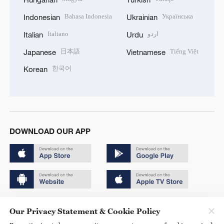
Bahasa Indonesia
Українська
Indonesian
Ukrainian
Italiano
اردو
Italian
Urdu
日本語
Tiếng Việt
Japanese
Vietnamese
한국어
Korean
DOWNLOAD OUR APP
Copyright © 2024 CGTN.
Our Privacy Statement & Cookie Policy
京ICP备20000184号