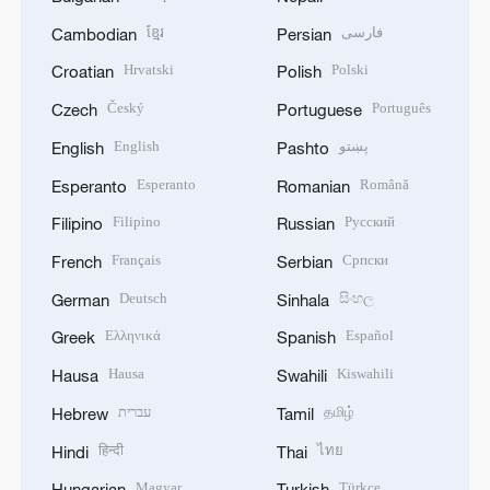
ខ្មែរ
فارسی
Cambodian
Persian
Hrvatski
Polski
Croatian
Polish
Český
Português
Czech
Portuguese
English
پښتو
English
Pashto
Esperanto
Română
Esperanto
Romanian
Filipino
Русский
Filipino
Russian
Français
Српски
French
Serbian
Deutsch
සිංහල
German
Sinhala
Ελληνικά
Español
Greek
Spanish
Hausa
Kiswahili
Hausa
Swahili
עברית
தமிழ்
Hebrew
Tamil
हिन्दी
ไทย
Hindi
Thai
Magyar
Türkçe
Hungarian
Turkish